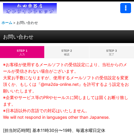
ホーム
>
お問い合わせ
お問い合わせ
STEP 1
STEP 2
STEP 3
入力
確認
完了
※お客様が使用するメールソフトの受信設定により、当社からのメ
ールが受信されない場合がございます。
大変お手数になりますが、使用するメールソフトの受信設定を変更
頂くか、もしくは『@ma2da-online.net』を許可するよう設定をお
願いいたします。
※企業やサービス等のPRやセールスに関しましては固くお断り致し
ます。
※日本語以外の言語での対応はいたしません。
We will not respond in languages other than Japanese.
[担当対応時間] 基本11時30分〜19時、毎週水曜日定休