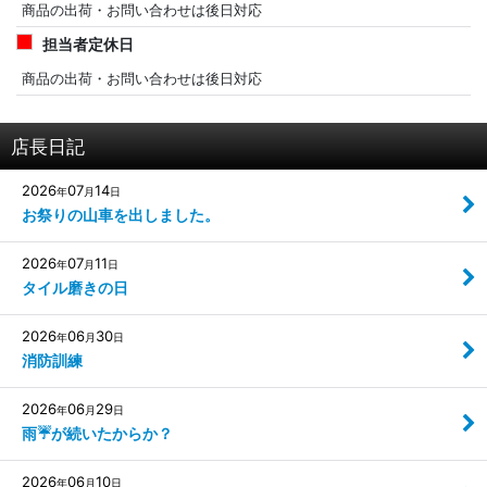
商品の出荷・お問い合わせは後日対応
担当者定休日
商品の出荷・お問い合わせは後日対応
店長日記
2026
07
14
年
月
日
お祭りの山車を出しました。
2026
07
11
年
月
日
タイル磨きの日
2026
06
30
年
月
日
消防訓練
2026
06
29
年
月
日
雨☔️が続いたからか？
2026
06
10
年
月
日