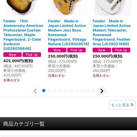
Fender 75th
Fender Made in
Fender Made in
Anniversary American
Japan Limited Active
Japan Limited Active
Professional Custom
Modern Jazz Bass,
Modern Telecaster,
Telecaster, Maple
Rosewood
Rosewood
Fingerboard, 2-Color
Fingerboard, Vintage
Fingerboard, Feather
Sunburst
Natural
[
JD26020574
]
Gray
[
JD26021689
]
[
US26039848
]
250,000
円
(税別)
250,000
円
(税別)
425,000
円
(税別)
(
税込
:
275,000
円
)
(
税込
:
275,000
円
)
(
税込
:
467,500
円
)
希望小売価格
:
希望小売価格
:
希望小売価格
:
250,000
円
250,000
円
425,000
円
在庫わずか
在庫わずか
在庫わずか
もっと見る
商品カテゴリ一覧