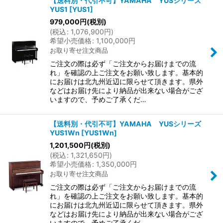
【送料別・代引不可】YAMAHA YUSシリーズ
YUS1
[
YUS1
]
979,000
円
(税別)
(
税込
:
1,076,900
円
)
希望小売価格
:
1,100,000
円
お取り寄せ注文商品
ご注文の際は必ず「ご注文からお届けまでの流
れ」を確認の上ご注文をお願い致します。基本的
にお届けは北九州近辺に限らせて頂きます。県外
などはお届け先により納品が出来ない場合がござ
いますので、予めご了承くだ…
【送料別・代引不可】YAMAHA YUSシリーズ
YUS1Wn
[
YUS1Wn
]
1,201,500
円
(税別)
(
税込
:
1,321,650
円
)
希望小売価格
:
1,350,000
円
お取り寄せ注文商品
ご注文の際は必ず「ご注文からお届けまでの流
れ」を確認の上ご注文をお願い致します。基本的
にお届けは北九州近辺に限らせて頂きます。県外
などはお届け先により納品が出来ない場合がござ
いますので、予めご了承くだ…