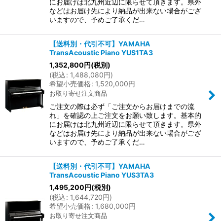
にお届けは北九州近辺に限らせて頂きます。県外
などはお届け先により納品が出来ない場合がござ
いますので、予めご了承くだ…
【送料別・代引不可】YAMAHA
TransAcoustic Piano YUS1TA3
1,352,800
円
(税別)
(
税込
:
1,488,080
円
)
希望小売価格
:
1,520,000
円
お取り寄せ注文商品
ご注文の際は必ず「ご注文からお届けまでの流
れ」を確認の上ご注文をお願い致します。基本的
にお届けは北九州近辺に限らせて頂きます。県外
などはお届け先により納品が出来ない場合がござ
いますので、予めご了承くだ…
【送料別・代引不可】YAMAHA
TransAcoustic Piano YUS3TA3
1,495,200
円
(税別)
(
税込
:
1,644,720
円
)
希望小売価格
:
1,680,000
円
お取り寄せ注文商品