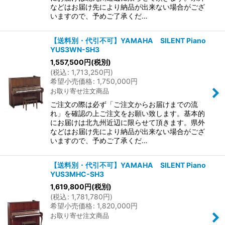
などはお届け先により納品が出来ない場合がござ
いますので、予めご了承くだ…
【送料別・代引不可】YAMAHA SILENT Piano
YUS3WN-SH3
1,557,500
円
(税別)
(
税込
:
1,713,250
円
)
希望小売価格
:
1,750,000
円
お取り寄せ注文商品
ご注文の際は必ず「ご注文からお届けまでの流
れ」を確認の上ご注文をお願い致します。基本的
にお届けは北九州近辺に限らせて頂きます。県外
などはお届け先により納品が出来ない場合がござ
いますので、予めご了承くだ…
【送料別・代引不可】YAMAHA SILENT Piano
YUS3MHC-SH3
1,619,800
円
(税別)
(
税込
:
1,781,780
円
)
希望小売価格
:
1,820,000
円
お取り寄せ注文商品