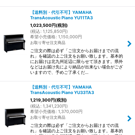
【送料別・代引不可】YAMAHA
TransAcoustic Piano YU11TA3
1,023,500
円
(税別)
(
税込
:
1,125,850
円
)
希望小売価格
:
1,150,000
円
お取り寄せ注文商品
ご注文の際は必ず「ご注文からお届けまでの流
れ」を確認の上ご注文をお願い致します。基本的
にお届けは北九州近辺に限らせて頂きます。県外
などはお届け先により納品が出来ない場合がござ
いますので、予めご了承くだ…
【送料別・代引不可】YAMAHA
TransAcoustic Piano YU33TA3
1,219,300
円
(税別)
(
税込
:
1,341,230
円
)
希望小売価格
:
1,370,000
円
お取り寄せ注文商品
ご注文の際は必ず「ご注文からお届けまでの流
れ」を確認の上ご注文をお願い致します。基本的