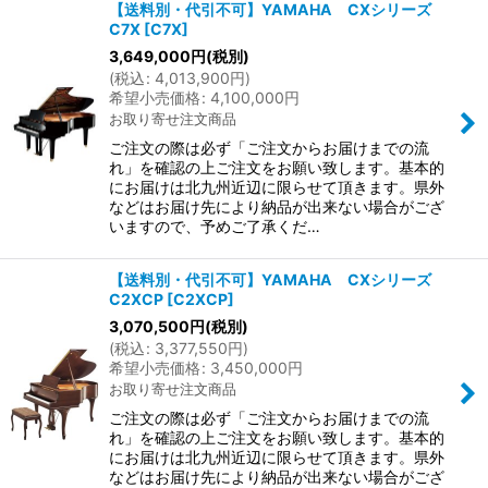
【送料別・代引不可】YAMAHA CXシリーズ
C7X
[
C7X
]
3,649,000
円
(税別)
(
税込
:
4,013,900
円
)
希望小売価格
:
4,100,000
円
お取り寄せ注文商品
ご注文の際は必ず「ご注文からお届けまでの流
れ」を確認の上ご注文をお願い致します。基本的
にお届けは北九州近辺に限らせて頂きます。県外
などはお届け先により納品が出来ない場合がござ
いますので、予めご了承くだ…
【送料別・代引不可】YAMAHA CXシリーズ
C2XCP
[
C2XCP
]
3,070,500
円
(税別)
(
税込
:
3,377,550
円
)
希望小売価格
:
3,450,000
円
お取り寄せ注文商品
ご注文の際は必ず「ご注文からお届けまでの流
れ」を確認の上ご注文をお願い致します。基本的
にお届けは北九州近辺に限らせて頂きます。県外
などはお届け先により納品が出来ない場合がござ