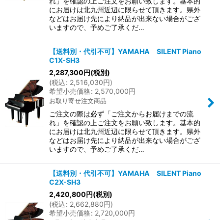
れ」を確認の上ご注文をお願い致します。基本的
にお届けは北九州近辺に限らせて頂きます。県外
などはお届け先により納品が出来ない場合がござ
いますので、予めご了承くだ…
【送料別・代引不可】YAMAHA SILENT Piano
C1X-SH3
2,287,300
円
(税別)
(
税込
:
2,516,030
円
)
希望小売価格
:
2,570,000
円
お取り寄せ注文商品
ご注文の際は必ず「ご注文からお届けまでの流
れ」を確認の上ご注文をお願い致します。基本的
にお届けは北九州近辺に限らせて頂きます。県外
などはお届け先により納品が出来ない場合がござ
いますので、予めご了承くだ…
【送料別・代引不可】YAMAHA SILENT Piano
C2X-SH3
2,420,800
円
(税別)
(
税込
:
2,662,880
円
)
希望小売価格
:
2,720,000
円