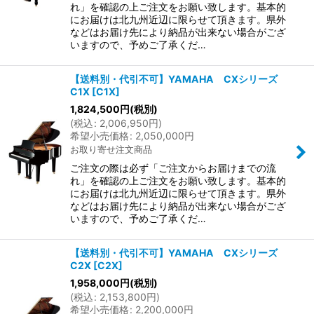
れ」を確認の上ご注文をお願い致します。基本的
にお届けは北九州近辺に限らせて頂きます。県外
などはお届け先により納品が出来ない場合がござ
いますので、予めご了承くだ…
【送料別・代引不可】YAMAHA CXシリーズ
C1X
[
C1X
]
1,824,500
円
(税別)
(
税込
:
2,006,950
円
)
希望小売価格
:
2,050,000
円
お取り寄せ注文商品
ご注文の際は必ず「ご注文からお届けまでの流
れ」を確認の上ご注文をお願い致します。基本的
にお届けは北九州近辺に限らせて頂きます。県外
などはお届け先により納品が出来ない場合がござ
いますので、予めご了承くだ…
【送料別・代引不可】YAMAHA CXシリーズ
C2X
[
C2X
]
1,958,000
円
(税別)
(
税込
:
2,153,800
円
)
希望小売価格
:
2,200,000
円