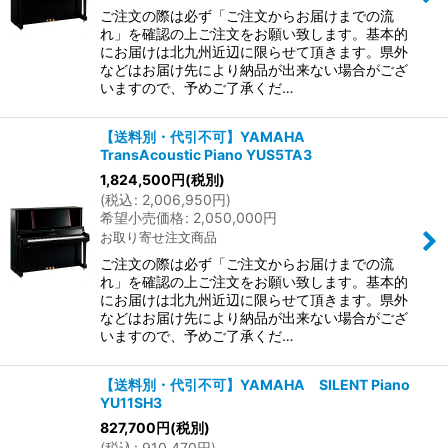
ご注文の際は必ず「ご注文からお届けまでの流
れ」を確認の上ご注文をお願い致します。基本的
にお届けは北九州近辺に限らせて頂きます。県外
などはお届け先により納品が出来ない場合がござ
いますので、予めご了承くだ…
【送料別・代引不可】YAMAHA
TransAcoustic Piano YUS5TA3
1,824,500
円
(税別)
(
税込
:
2,006,950
円
)
希望小売価格
:
2,050,000
円
お取り寄せ注文商品
ご注文の際は必ず「ご注文からお届けまでの流
れ」を確認の上ご注文をお願い致します。基本的
にお届けは北九州近辺に限らせて頂きます。県外
などはお届け先により納品が出来ない場合がござ
いますので、予めご了承くだ…
【送料別・代引不可】YAMAHA SILENT Piano
YU11SH3
827,700
円
(税別)
(
税込
:
910,470
円
)