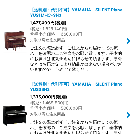
【送料別・代引不可】YAMAHA SILENT Piano
YUS1MHC-SH3
1,477,400
円
(税別)
(
税込
:
1,625,140
円
)
希望小売価格
:
1,660,000
円
お取り寄せ注文商品
ご注文の際は必ず「ご注文からお届けまでの流
れ」を確認の上ご注文をお願い致します。基本的
にお届けは北九州近辺に限らせて頂きます。県外
などはお届け先により納品が出来ない場合がござ
いますので、予めご了承くだ…
【送料別・代引不可】YAMAHA SILENT Piano
YUS3SH3
1,335,000
円
(税別)
(
税込
:
1,468,500
円
)
希望小売価格
:
1,500,000
円
お取り寄せ注文商品
ご注文の際は必ず「ご注文からお届けまでの流
れ」を確認の上ご注文をお願い致します。基本的
にお届けは北九州近辺に限らせて頂きます。県外