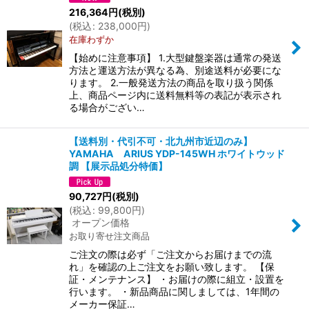
216,364
円
(税別)
(
税込
:
238,000
円
)
在庫わずか
【始めに注意事項】 1.大型鍵盤楽器は通常の発送
方法と運送方法が異なる為、別途送料が必要にな
ります。 2.一般発送方法の商品を取り扱う関係
上、商品ページ内に送料無料等の表記が表示され
る場合がござい…
【送料別・代引不可・北九州市近辺のみ】
YAMAHA ARIUS YDP-145WH ホワイトウッド
調 【展示品処分特価】
90,727
円
(税別)
(
税込
:
99,800
円
)
オープン価格
お取り寄せ注文商品
ご注文の際は必ず「ご注文からお届けまでの流
れ」を確認の上ご注文をお願い致します。 【保
証・メンテナンス】 ・お届けの際に組立・設置を
行います。 ・新品商品に関しましては、1年間の
メーカー保証…