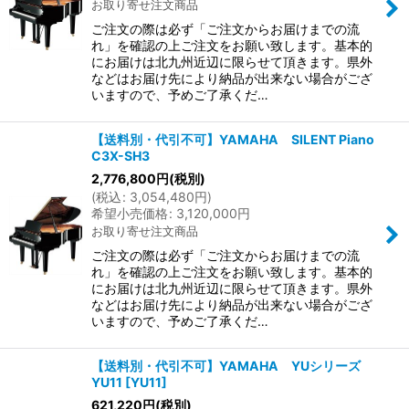
お取り寄せ注文商品
ご注文の際は必ず「ご注文からお届けまでの流
れ」を確認の上ご注文をお願い致します。基本的
にお届けは北九州近辺に限らせて頂きます。県外
などはお届け先により納品が出来ない場合がござ
いますので、予めご了承くだ…
【送料別・代引不可】YAMAHA SILENT Piano
C3X-SH3
2,776,800
円
(税別)
(
税込
:
3,054,480
円
)
希望小売価格
:
3,120,000
円
お取り寄せ注文商品
ご注文の際は必ず「ご注文からお届けまでの流
れ」を確認の上ご注文をお願い致します。基本的
にお届けは北九州近辺に限らせて頂きます。県外
などはお届け先により納品が出来ない場合がござ
いますので、予めご了承くだ…
【送料別・代引不可】YAMAHA YUシリーズ
YU11
[
YU11
]
621,220
円
(税別)