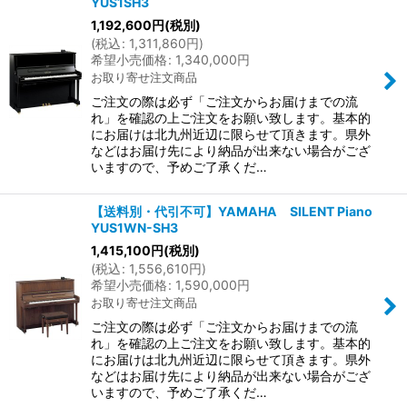
YUS1SH3
1,192,600
円
(税別)
(
税込
:
1,311,860
円
)
希望小売価格
:
1,340,000
円
お取り寄せ注文商品
ご注文の際は必ず「ご注文からお届けまでの流
れ」を確認の上ご注文をお願い致します。基本的
にお届けは北九州近辺に限らせて頂きます。県外
などはお届け先により納品が出来ない場合がござ
いますので、予めご了承くだ…
【送料別・代引不可】YAMAHA SILENT Piano
YUS1WN-SH3
1,415,100
円
(税別)
(
税込
:
1,556,610
円
)
希望小売価格
:
1,590,000
円
お取り寄せ注文商品
ご注文の際は必ず「ご注文からお届けまでの流
れ」を確認の上ご注文をお願い致します。基本的
にお届けは北九州近辺に限らせて頂きます。県外
などはお届け先により納品が出来ない場合がござ
いますので、予めご了承くだ…