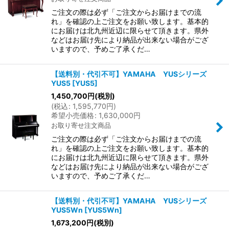
ご注文の際は必ず「ご注文からお届けまでの流
れ」を確認の上ご注文をお願い致します。基本的
にお届けは北九州近辺に限らせて頂きます。県外
などはお届け先により納品が出来ない場合がござ
いますので、予めご了承くだ…
【送料別・代引不可】YAMAHA YUSシリーズ
YUS5
[
YUS5
]
1,450,700
円
(税別)
(
税込
:
1,595,770
円
)
希望小売価格
:
1,630,000
円
お取り寄せ注文商品
ご注文の際は必ず「ご注文からお届けまでの流
れ」を確認の上ご注文をお願い致します。基本的
にお届けは北九州近辺に限らせて頂きます。県外
などはお届け先により納品が出来ない場合がござ
いますので、予めご了承くだ…
【送料別・代引不可】YAMAHA YUSシリーズ
YUS5Wn
[
YUS5Wn
]
1,673,200
円
(税別)