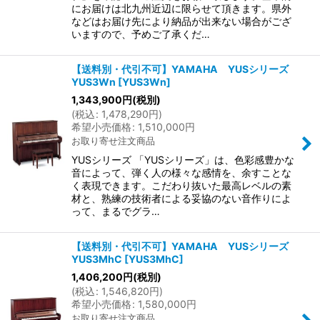
にお届けは北九州近辺に限らせて頂きます。県外
などはお届け先により納品が出来ない場合がござ
いますので、予めご了承くだ…
【送料別・代引不可】YAMAHA YUSシリーズ
YUS3Wn
[
YUS3Wn
]
1,343,900
円
(税別)
(
税込
:
1,478,290
円
)
希望小売価格
:
1,510,000
円
お取り寄せ注文商品
YUSシリーズ 「YUSシリーズ」は、色彩感豊かな
音によって、弾く人の様々な感情を、余すことな
く表現できます。こだわり抜いた最高レベルの素
材と、熟練の技術者による妥協のない音作りによ
って、まるでグラ…
【送料別・代引不可】YAMAHA YUSシリーズ
YUS3MhC
[
YUS3MhC
]
1,406,200
円
(税別)
(
税込
:
1,546,820
円
)
希望小売価格
:
1,580,000
円
お取り寄せ注文商品