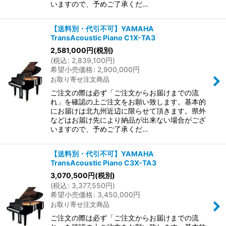
いますので、予めご了承くだ…
【送料別・代引不可】YAMAHA
TransAcoustic Piano C1X-TA3
2,581,000
円
(税別)
(
税込
:
2,839,100
円
)
希望小売価格
:
2,900,000
円
お取り寄せ注文商品
ご注文の際は必ず「ご注文からお届けまでの流
れ」を確認の上ご注文をお願い致します。基本的
にお届けは北九州近辺に限らせて頂きます。県外
などはお届け先により納品が出来ない場合がござ
いますので、予めご了承くだ…
【送料別・代引不可】YAMAHA
TransAcoustic Piano C3X-TA3
3,070,500
円
(税別)
(
税込
:
3,377,550
円
)
希望小売価格
:
3,450,000
円
お取り寄せ注文商品
ご注文の際は必ず「ご注文からお届けまでの流