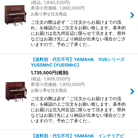
(
税込
:
1,840,520
円
)
希望小売価格
:
1,880,000
円
お取り寄せ注文商品
ご注文の際は必ず「ご注文からお届けまでの流
れ」を確認の上ご注文をお願い致します。基本的
にお届けは北九州近辺に限らせて頂きます。県外
などはお届け先により納品が出来ない場合がござ
いますので、予めご了承くだ…
【送料別・代引不可】YAMAHA YUSシリーズ
YUS5MhC
[
YUS5MhC
]
1,735,500
円
(税別)
(
税込
:
1,909,050
円
)
希望小売価格
:
1,950,000
円
お取り寄せ注文商品
ご注文の際は必ず「ご注文からお届けまでの流
れ」を確認の上ご注文をお願い致します。基本的
にお届けは北九州近辺に限らせて頂きます。県外
などはお届け先により納品が出来ない場合がござ
いますので、予めご了承くだ…
【送料別・代引不可】YAMAHA インテリアピ