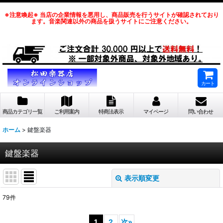
※注意喚起※ 当店の企業情報を悪用し、商品販売を行うサイトが確認されており
ます。音楽関連以外の商品を扱うサイトにご注意ください。
カート
商品カテゴリ一覧
ご利用案内
特商法表示
マイページ
問い合わせ
ホーム
>
鍵盤楽器
鍵盤楽器
表示順変更
閉じる
79
件
サブカテゴリ
:
1
2
次
»