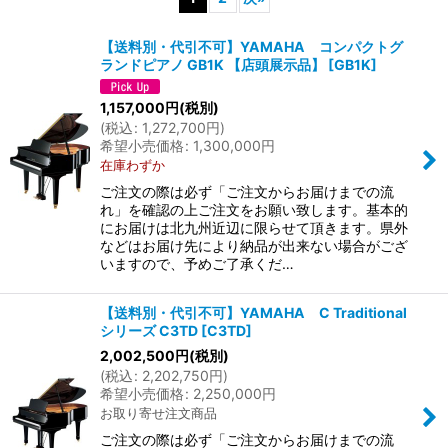
表示数
:
【送料別・代引不可】YAMAHA コンパクトグ
ランドピアノ GB1K 【店頭展示品】
[
GB1K
]
並び順
:
1,157,000
円
(税別)
(
税込
:
1,272,700
円
)
絞り込む
希望小売価格
:
1,300,000
円
在庫わずか
ご注文の際は必ず「ご注文からお届けまでの流
れ」を確認の上ご注文をお願い致します。基本的
にお届けは北九州近辺に限らせて頂きます。県外
などはお届け先により納品が出来ない場合がござ
いますので、予めご了承くだ…
【送料別・代引不可】YAMAHA C Traditional
シリーズ C3TD
[
C3TD
]
2,002,500
円
(税別)
(
税込
:
2,202,750
円
)
希望小売価格
:
2,250,000
円
お取り寄せ注文商品
ご注文の際は必ず「ご注文からお届けまでの流