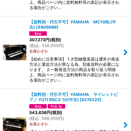
上、商品ページ内に送料無料等の表記が表示され
る場合がござい…
【送料別・代引不可】YAMAHA MC10BL(中
古)
[
4606986
]
307,273
円
(税別)
(
税込
:
338,000
円
)
在庫わずか
【始めに注意事項】 1.大型鍵盤楽器は通常の発送
方法と運送方法が異なる為、別途送料が必要にな
ります。 2.一般発送方法の商品を取り扱う関係
上、商品ページ内に送料無料等の表記が表示され
る場合がござい…
【送料別・代引不可】YAMAHA サイレントピ
アノ YU11 RSC3-10(中古)
[
6274225
]
543,636
円
(税別)
(
税込
:
598,000
円
)
在庫わずか