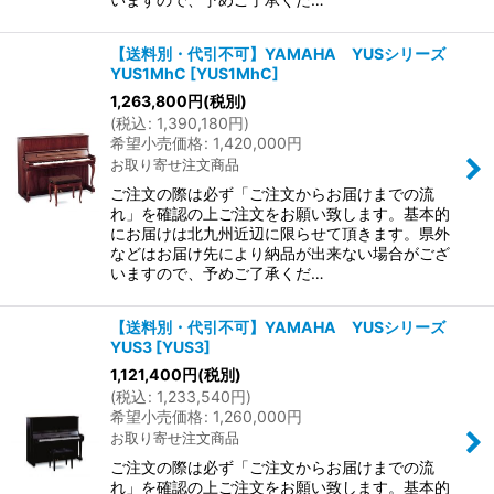
【送料別・代引不可】YAMAHA YUSシリーズ
YUS1MhC
[
YUS1MhC
]
1,263,800
円
(税別)
(
税込
:
1,390,180
円
)
希望小売価格
:
1,420,000
円
お取り寄せ注文商品
ご注文の際は必ず「ご注文からお届けまでの流
れ」を確認の上ご注文をお願い致します。基本的
にお届けは北九州近辺に限らせて頂きます。県外
などはお届け先により納品が出来ない場合がござ
いますので、予めご了承くだ…
【送料別・代引不可】YAMAHA YUSシリーズ
YUS3
[
YUS3
]
1,121,400
円
(税別)
(
税込
:
1,233,540
円
)
希望小売価格
:
1,260,000
円
お取り寄せ注文商品
ご注文の際は必ず「ご注文からお届けまでの流
れ」を確認の上ご注文をお願い致します。基本的