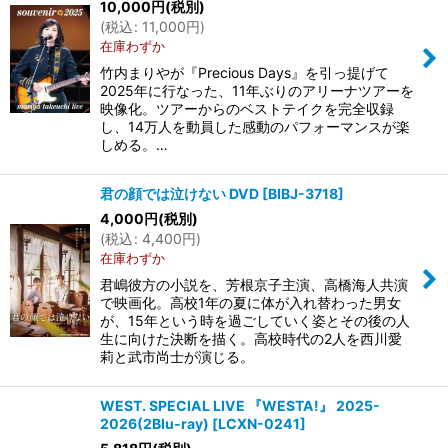
10,000
円
(税別)
(
税込
:
11,000
円
)
在庫わずか
竹内まりやが『Precious Days』を引っ提げて
2025年に行なった、11年ぶりのアリーナツアーを
映像化。ツアーからのベストテイクを完全収録
し、14万人を動員した感動のパフォーマンスが楽
しめる。…
君の顔では泣けない DVD
[
BIBJ-3718
]
4,000
円
(税別)
(
税込
:
4,400
円
)
在庫わずか
君嶋彼方の小説を、芳根京子主演、高橋海人共演
で映画化。高校1年の夏に体が入れ替わった男女
が、15年という時を過ごしていく姿とその後の人
生に向けた決断を描く。高校時代の2人を西川愛
莉と武市尚士が演じる。
WEST. SPECIAL LIVE 『WESTA!』 2025-
2026(2Blu-ray)
[
LCXN-0241
]