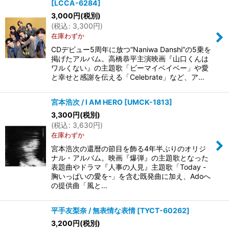
[
LCCA-6284
]
3,000
円
(税別)
(
税込
:
3,300
円
)
在庫わずか
CDデビュー5周年に放つ“Naniwa Danshi”の5乗を
掲げたアルバム。高橋恭平主演映画『山口くんは
ワルくない』の主題歌「ビーマイベイベー」や愛
と幸せと感謝を伝える「Celebrate」など、ア…
宮本浩次 / I AM HERO
[
UMCK-1813
]
3,300
円
(税別)
(
税込
:
3,630
円
)
在庫わずか
宮本浩次の還暦の節目を飾る4年半ぶりのオリジ
ナル・アルバム。映画『爆弾』の主題歌となった
表題曲やドラマ『人事の人見』主題歌「Today -
胸いっぱいの愛を-」を含む既発曲に加え、Adoへ
の提供曲「風と…
平手友梨奈 / 無表情な表情
[
TYCT-60262
]
3,200
円
(税別)