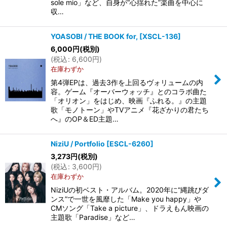
sole mio」など、自身が“心揺れた”楽曲を中心に
収…
YOASOBI / THE BOOK for,
[
XSCL-136
]
6,000
円
(税別)
(
税込
:
6,600
円
)
在庫わずか
第4弾EPは、過去3作を上回るヴォリュームの内
容。ゲーム『オーバーウォッチ』とのコラボ曲た
「オリオン」をはじめ、映画『ふれる。』の主題
歌「モノトーン」やTVアニメ『花ざかりの君たち
へ』のOP＆ED主題…
NiziU / Portfolio
[
ESCL-6260
]
3,273
円
(税別)
(
税込
:
3,600
円
)
在庫わずか
NiziUの初ベスト・アルバム。2020年に“縄跳びダ
ンス”で一世を風靡した「Make you happy」や
CMソング「Take a picture」、ドラえもん映画の
主題歌「Paradise」など…