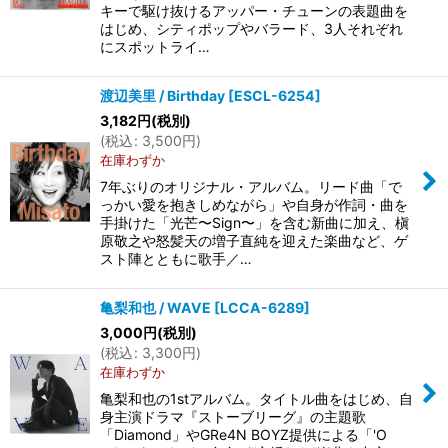
キーで駆け抜けるアッパー・チューンの表題曲を
はじめ、シティポップやバラード、3人それぞれ
にスポットライ…
渡辺美里 / Birthday
[
ESCL-6254
]
3,182
円
(税別)
(
税込
:
3,500
円
)
在庫わずか
7年ぶりのオリジナル・アルバム。リード曲「で
っかい愛を抱きしめながら」や自身が作詞・曲を
手掛けた「光芒〜Sign〜」を含む新曲に加え、槇
原敬之や怒髪天の増子直純を迎えた楽曲など、ゲ
スト陣とともに歌手／…
亀梨和也 / WAVE
[
LCCA-6289
]
3,000
円
(税別)
(
税込
:
3,300
円
)
在庫わずか
亀梨和也の1stアルバム。タイトル曲をはじめ、自
身主演ドラマ『ストーブリーグ』の主題歌
「Diamond」やGRe4N BOYZ提供による「'O