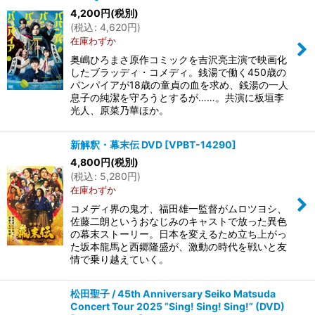
4,200
円
(税別)
(
税込
:
4,620
円
)
在庫わずか
奥嶋ひろまさ原作コミックを吉沢亮主演で映画化
したブラッディ・コメディ。銭湯で働く450歳の
バンパイアが18歳の童貞の血を求め、銭湯の一人
息子の純潔を守ろうとするが……。共演に板垣李
光人、原菜乃華ほか。
新解釈・幕末伝 DVD
[
VPBT-14290
]
4,800
円
(税別)
(
税込
:
5,280
円
)
在庫わずか
コメディ界の鬼才、福田雄一監督がムロツヨシ、
佐藤二朗というおなじみのキャストで放った異色
の幕末ストーリー。日本を変えるため立ち上がっ
た坂本龍馬と西郷隆盛が、激動の時代を戦いと友
情で乗り越えていく。
松田聖子 / 45th Anniversary Seiko Matsuda
Concert Tour 2025 ”Sing! Sing! Sing!” (DVD)