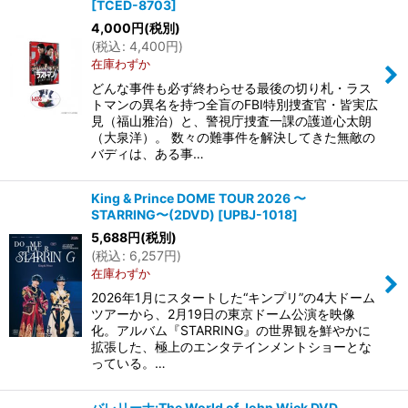
[
TCED-8703
]
4,000
円
(税別)
(
税込
:
4,400
円
)
在庫わずか
どんな事件も必ず終わらせる最後の切り札・ラス
トマンの異名を持つ全盲のFBI特別捜査官・皆実広
見（福山雅治）と、警視庁捜査一課の護道心太朗
（大泉洋）。 数々の難事件を解決してきた無敵の
バディは、ある事…
King & Prince DOME TOUR 2026 〜
STARRING〜(2DVD)
[
UPBJ-1018
]
5,688
円
(税別)
(
税込
:
6,257
円
)
在庫わずか
2026年1月にスタートした“キンプリ”の4大ドーム
ツアーから、2月19日の東京ドーム公演を映像
化。アルバム『STARRING』の世界観を鮮やかに
拡張した、極上のエンタテインメントショーとな
っている。…
バレリーナ:The World of John Wick DVD