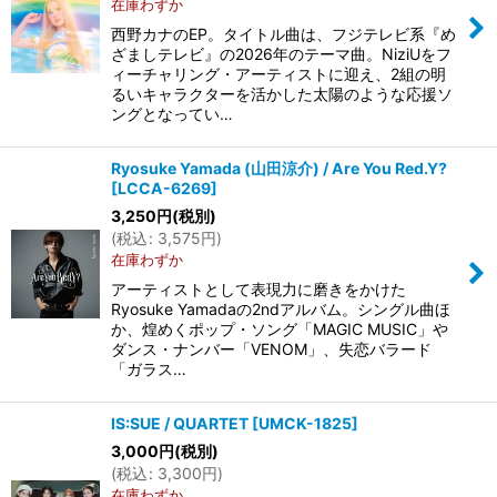
在庫わずか
西野カナのEP。タイトル曲は、フジテレビ系『め
ざましテレビ』の2026年のテーマ曲。NiziUをフ
ィーチャリング・アーティストに迎え、2組の明
るいキャラクターを活かした太陽のような応援ソ
ングとなってい…
Ryosuke Yamada (山田涼介) / Are You Red.Y?
[
LCCA-6269
]
3,250
円
(税別)
(
税込
:
3,575
円
)
在庫わずか
アーティストとして表現力に磨きをかけた
Ryosuke Yamadaの2ndアルバム。シングル曲ほ
か、煌めくポップ・ソング「MAGIC MUSIC」や
ダンス・ナンバー「VENOM」、失恋バラード
「ガラス…
IS:SUE / QUARTET
[
UMCK-1825
]
3,000
円
(税別)
(
税込
:
3,300
円
)
在庫わずか