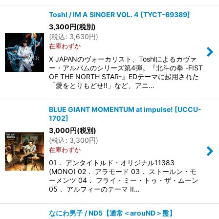
Toshl / IM A SINGER VOL. 4
[
TYCT-69389
]
3,300
円
(税別)
(
税込
:
3,630
円
)
在庫わずか
X JAPANのヴォーカリスト、Toshlによるカヴァ
ー・アルバムのシリーズ第4弾。『北斗の拳 -FIST
OF THE NORTH STAR-』EDテーマに起用された
「愛をとりもどせ!!」など、アニ…
BLUE GIANT MOMENTUM at impulse!
[
UCCU-
1702
]
3,000
円
(税別)
(
税込
:
3,300
円
)
在庫わずか
01． アンタイトルド・オリジナル11383
(MONO) 02． アラモード 03． ストールン・モ
ーメンツ 04． フライ・ミー・トゥ・ザ・ムーン
05． アルフィーのテーマ II…
なにわ男子 / ND5【通常＜arouND＞盤】