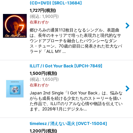
(CD+DVD)
[
SRCL-13684
]
表示数
:
1,727
円
(税別)
(
税込
:
1,900
円
)
在庫わずか
並び順
:
郷ひろみの通算112枚目となるシングル。表題曲
は、長年のキャリアで培った表現力と現代的なサ
絞り込む
ウンドアプローチを融合したバウンシーなダン
ス・チューン。70歳の節目に発表された壮大なバ
ラード「ALL MY …
ILLIT / I Got Your Back
[
UPCH-7849
]
1,500
円
(税別)
(
税込
:
1,650
円
)
在庫わずか
Japan 2nd Single「I Got Your Back」は、悩みな
がらも成長を続ける少女たちのストーリーを描い
た作品で、ILLITのリアルな心情や物語を伝えてい
ます。2026年1月にデジタル…
timelesz / 消えない花火
[
OVCT-15004
]
1,200
円
(税別)