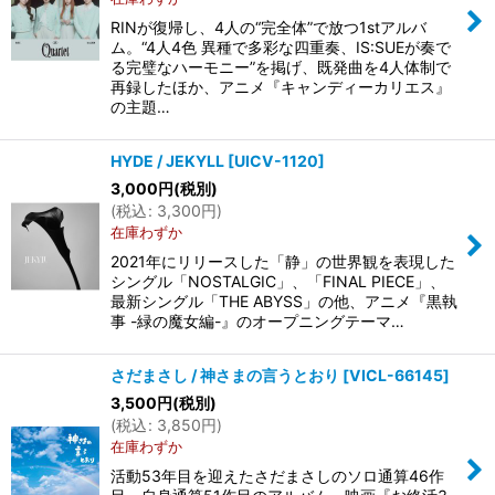
RINが復帰し、4人の“完全体”で放つ1stアルバ
ム。“4人4色 異種で多彩な四重奏、IS:SUEが奏で
る完璧なハーモニー”を掲げ、既発曲を4人体制で
再録したほか、アニメ『キャンディーカリエス』
の主題…
HYDE / JEKYLL
[
UICV-1120
]
3,000
円
(税別)
(
税込
:
3,300
円
)
在庫わずか
2021年にリリースした「静」の世界観を表現した
シングル「NOSTALGIC」、「FINAL PIECE」、
最新シングル「THE ABYSS」の他、アニメ『黒執
事 -緑の魔女編-』のオープニングテーマ…
さだまさし / 神さまの言うとおり
[
VICL-66145
]
3,500
円
(税別)
(
税込
:
3,850
円
)
在庫わずか
活動53年目を迎えたさだまさしのソロ通算46作