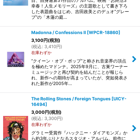
目、自身通算51作目のアルバム。映画『お終活3
幸春！人生メモリーズ』の主題歌として書き下ろ
した表題曲をはじめ、吉田政美とのデュオ“グレー
プ”の「木蓮の庭…
Madonna / Confessions II
[
WPCR-18860
]
3,100
円
(税別)
(
税込
:
3,410
円
)
在庫わずか
“クイーン・オブ・ポップ”と称され音楽界の頂点
を極めたマドンナ。2025年9月に、古巣ワーナー
ミュージックと再び契約を結んだことが報じら
れ、新作への期待が高まっていたが、突如発表さ
れた新作が2005年…
The Rolling Stones / Foreign Tongues
[
UICY-
16494
]
3,000
円
(税別)
(
税込
:
3,300
円
)
在庫わずか
グラミー受賞作『ハックニー・ダイアモンズ』か
ら約3年ぶりとなるスタジオ・アルバム。前作に