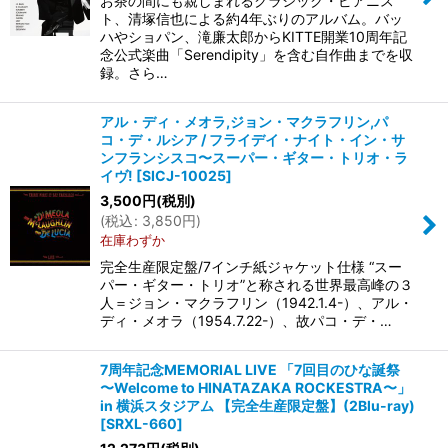
お茶の間にも親しまれるクラシック・ピアニス
ト、清塚信也による約4年ぶりのアルバム。バッ
ハやショパン、滝廉太郎からKITTE開業10周年記
念公式楽曲「Serendipity」を含む自作曲までを収
録。さら…
アル・ディ・メオラ,ジョン・マクラフリン,パ
コ・デ・ルシア / フライデイ・ナイト・イン・サ
ンフランシスコ〜スーパー・ギター・トリオ・ラ
イヴ!
[
SICJ-10025
]
3,500
円
(税別)
(
税込
:
3,850
円
)
在庫わずか
完全生産限定盤/7インチ紙ジャケット仕様 “スー
パー・ギター・トリオ”と称される世界最高峰の３
人＝ジョン・マクラフリン（1942.1.4-）、アル・
ディ・メオラ（1954.7.22-）、故パコ・デ・…
7周年記念MEMORIAL LIVE 「7回目のひな誕祭
〜Welcome to HINATAZAKA ROCKESTRA〜」
in 横浜スタジアム 【完全生産限定盤】(2Blu-ray)
[
SRXL-660
]