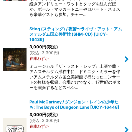
続きアンドリュー・ワットとタッグを組んだほ
か、ポール・マッカートニーやロバート・スミス
ら豪華ゲストも参加。チャー…
Sting (スティング) / 夜警〜ライヴ・アット・アム
ステルダム国立美術館 (SHM-CD)
[
UICY-
16436
]
3,000
円
(税別)
(
税込
:
3,300
円
)
在庫わずか
ミュージカル『ザ・ラスト・シップ』上演で蘭・
アムステルダム滞在中に、ドミニク・ミラーを伴
いアムステルダム国立美術館で行なったコンサー
トの模様を収録。会場だけでなく、17世紀のギタ
ーを演奏するなどスペシ…
Paul McCartney / ダンジョン・レインの少年た
ち: The Boys of Dungeon Lane
[
UICY-16448
]
3,000
円
(税別)
(
税込
:
3,300
円
)
在庫わずか