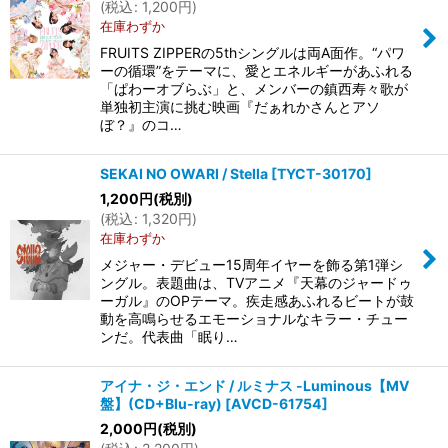
(
税込
:
1,200
円
)
在庫わずか
FRUITS ZIPPERの5thシングルは両A面作。“パワ
ーの循環”をテーマに、愛とエネルギーがあふれる
「ぱわーオブらぶ」と、メンバーの鎮西寿々歌が
単独初主演に挑む映画『だぁれかさんとアソ
ぼ？』のコ…
SEKAI NO OWARI / Stella
[
TYCT-30170
]
1,200
円
(税別)
(
税込
:
1,320
円
)
在庫わずか
メジャー・デビュー15周年イヤーを飾る第1弾シ
ングル。表題曲は、TVアニメ『天幕のジャードゥ
ーガル』のOPテーマ。疾走感あふれるビートが鼓
動を高鳴らせるエモーショナルなキラー・チュー
ンだ。代表曲「眠り…
アイナ・ジ・エンド / ルミナス -Luminous【MV
盤】(CD+Blu-ray)
[
AVCD-61754
]
2,000
円
(税別)