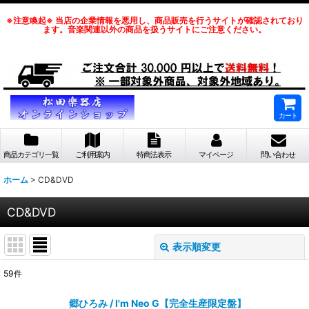
※注意喚起※ 当店の企業情報を悪用し、商品販売を行うサイトが確認されており
ます。音楽関連以外の商品を扱うサイトにご注意ください。
カート
商品カテゴリ一覧
ご利用案内
特商法表示
マイページ
問い合わせ
ホーム
>
CD&DVD
CD&DVD
表示順変更
閉じる
59
件
サブカテゴリ
:
郷ひろみ / I'm Neo G【完全生産限定盤】