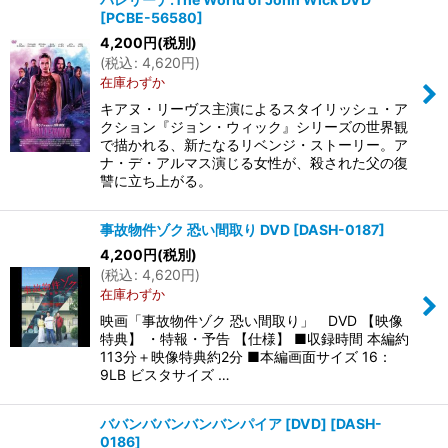
[
PCBE-56580
]
4,200
円
(税別)
(
税込
:
4,620
円
)
在庫わずか
キアヌ・リーヴス主演によるスタイリッシュ・ア
クション『ジョン・ウィック』シリーズの世界観
で描かれる、新たなるリベンジ・ストーリー。ア
ナ・デ・アルマス演じる女性が、殺された父の復
讐に立ち上がる。
事故物件ゾク 恐い間取り DVD
[
DASH-0187
]
4,200
円
(税別)
(
税込
:
4,620
円
)
在庫わずか
映画「事故物件ゾク 恐い間取り」 DVD 【映像
特典】 ・特報・予告 【仕様】 ■収録時間 本編約
113分＋映像特典約2分 ■本編画面サイズ 16：
9LB ビスタサイズ …
ババンババンバンバンパイア [DVD]
[
DASH-
0186
]