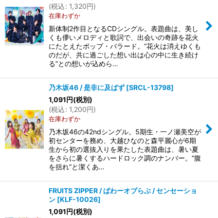
(
税込
:
1,320
円
)
在庫わずか
新体制2作目となるCDシングル。表題曲は、美し
くも儚いメロディと歌詞で、出会いの奇跡を花火
にたとえたポップ・バラード。“花火は消えゆくも
のだが、共に過ごした想い出は心の中に生き続け
る”との想いが込めら…
乃木坂46 / 是非に及ばず
[
SRCL-13798
]
1,091
円
(税別)
(
税込
:
1,200
円
)
在庫わずか
乃木坂46の42ndシングル。5期生・一ノ瀬美空が
初センターを務め、大越ひなのと森平麗心が6期
生から初の選抜入りを果たした表題曲は、暑い夏
をさらに暑くするハードロック調のナンバー。“腹
を括れ”と潔くあ…
FRUITS ZIPPER / ぱわーオブらぶ / センセーショ
ン
[
KLF-10026
]
1,091
円
(税別)