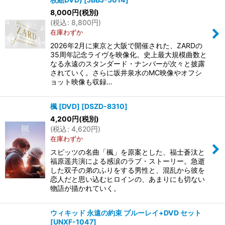
8,000
円
(税別)
(
税込
:
8,800
円
)
在庫わずか
2026年2月に東京と大阪で開催された、ZARDの
35周年記念ライヴを映像化。史上最大規模曲数と
なる永遠のスタンダード・ナンバーが次々と披露
されていく。さらに坂井泉水のMC映像やオフシ
ョット映像も収録…
楓 [DVD]
[
DSZD-8310
]
4,200
円
(税別)
(
税込
:
4,620
円
)
在庫わずか
スピッツの名曲「楓」を原案とした、福士蒼汰と
福原遥共演による感涙のラブ・ストーリー。急逝
した双子の弟のふりをする男性と、混乱から彼を
恋人だと思い込むヒロインの、あまりにも切ない
物語が描かれていく。
ウィキッド 永遠の約束 ブルーレイ+DVD セット
[
UNXF-1047
]