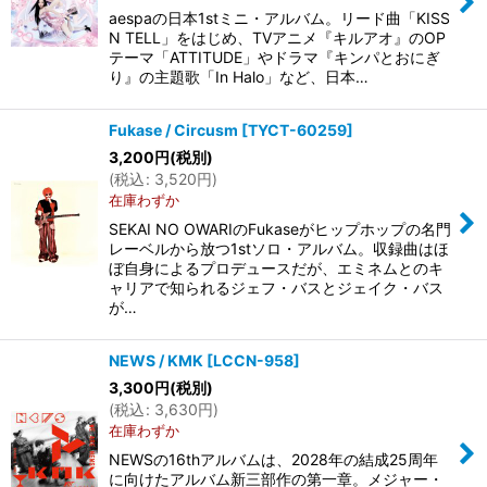
aespaの日本1stミニ・アルバム。リード曲「KISS
N TELL」をはじめ、TVアニメ『キルアオ』のOP
テーマ「ATTITUDE」やドラマ『キンパとおにぎ
り』の主題歌「In Halo」など、日本…
Fukase / Circusm
[
TYCT-60259
]
3,200
円
(税別)
(
税込
:
3,520
円
)
在庫わずか
SEKAI NO OWARIのFukaseがヒップホップの名門
レーベルから放つ1stソロ・アルバム。収録曲はほ
ぼ自身によるプロデュースだが、エミネムとのキ
ャリアで知られるジェフ・バスとジェイク・バス
が…
NEWS / KMK
[
LCCN-958
]
3,300
円
(税別)
(
税込
:
3,630
円
)
在庫わずか
NEWSの16thアルバムは、2028年の結成25周年
に向けたアルバム新三部作の第一章。メジャー・