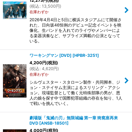
12,273
円
(税別)
(
税込
:
13,500
円
)
在庫わずか
2026年4月4日と5日に横浜スタジアムにて開催さ
れた、日向坂46恒例のデビュー記念イベントを映
像化。生バンドを入れてのライヴやメンバーによ
る楽器演奏など、サプライズ満載の公演となって
いる。
ワーキングマン [DVD]
[
HPBR-3251
]
4,200
円
(税別)
(
税込
:
4,620
円
)
在庫わずか
シルヴェスター・スタローン製作・共同脚本、ジ
ョン・ステイサム主演によるスリリング・アクシ
ョン。現場監督として働く元特殊部隊の男が、恩
人の娘を探す中で国際犯罪組織の存在を知り、1人
で戦いを挑んでいく。
劇場版「鬼滅の刃」無限城編 第一章 猗窩座再来
DVD
[
ANSB-18501
]
4,000
円
(税別)