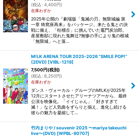
(
税込
:
4,400
円
)
在庫わずか
2025年公開の『劇場版「鬼滅の刃」無限城編 第
一章 猗窩座再来』をパッケージ。来たる鬼との決
戦に備え、「柱稽古」に挑んでいた竈門炭治郎。
産屋敷邸に現れた鬼舞辻?無惨の手により鬼の根城
「無限城」へと落…
M!LK ARENA TOUR 2025-2026 ”SMILE POP!”
(2DVD)
[
VIBL-1219
]
7,500
円
(税別)
(
税込
:
8,250
円
)
在庫わずか
ダンス・ヴォーカル・グループのM!LKが2025年
12月にスタートさせたアリーナツアーから、最終
公演を映像化。「イイじゃん」「好きすぎて
滅！」など人気曲をずらりと揃え、進化し続ける
彼らの魅力を凝縮して…
竹内まりや / souvenir 2025 〜mariya takeuchi
live〜(DVD)
[
WPBL-90707
]