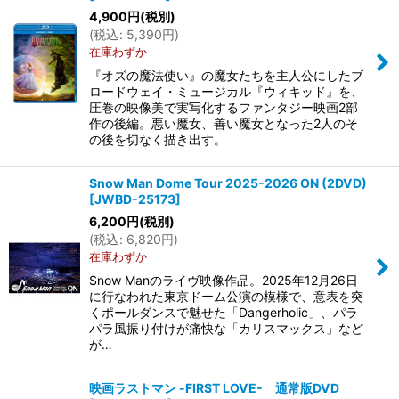
4,900
円
(税別)
(
税込
:
5,390
円
)
在庫わずか
『オズの魔法使い』の魔女たちを主人公にしたブ
ロードウェイ・ミュージカル『ウィキッド』を、
圧巻の映像美で実写化するファンタジー映画2部
作の後編。悪い魔女、善い魔女となった2人のそ
の後を切なく描き出す。
Snow Man Dome Tour 2025-2026 ON (2DVD)
[
JWBD-25173
]
6,200
円
(税別)
(
税込
:
6,820
円
)
在庫わずか
Snow Manのライヴ映像作品。2025年12月26日
に行なわれた東京ドーム公演の模様で、意表を突
くポールダンスで魅せた「Dangerholic」、パラ
パラ風振り付けが痛快な「カリスマックス」など
が…
映画ラストマン -FIRST LOVE- 通常版DVD