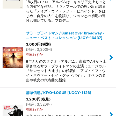
18枚目のソロ・アルバムは、キャリア史上もっと
も内省的な作品。リヴァプールでの思い出が詰ま
った「デイズ・ウィ・レフト・ビハインド」をは
じめ、自身の人生を物語り、ジョンとの初期の冒
険も描いている。プロデ…
サラ・ブライトマン / Sunset Over Broadway -
ニュー・ベスト・コレクション
[
UICY-16437
]
3,000
円
(税別)
(
税込
:
3,300
円
)
在庫わずか
8年ぶりのスタジオ・アルバム。東京で7月から上
演されるサラ・ブライトマンの主演ミュージカル
『サンセット大通り』の代表曲「アズ・イフ・ウ
イ・ネヴァー・セイ・グッドバイ」、オペラの名
曲や彼女の代表曲の新録…
清塚信也 / KIYO-LOGUE
[
UCCY-1126
]
3,200
円
(税別)
(
税込
:
3,520
円
)
在庫わずか