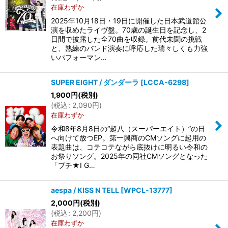
在庫わずか
2025年10月18日・19日に開催した日本武道館公
演を収めたライヴ盤。70歳の誕生日を記念し、2
日間で披露した全70曲を収録。前代未聞の挑戦
と、熟練のバンド演奏に呼応した瑞々しくも力強
いパフォーマン…
SUPER EIGHT / ダンダーラ
[
LCCA-6298
]
1,900
円
(税別)
(
税込
:
2,090
円
)
在庫わずか
令和8年8月8日の“超八（スーパーエイト）”の日
へ向けて放つEP。第一興商のCMソングに起用の
表題曲は、コテコテながら底抜けに明るい令和の
お祭りソング。2025年の同社CMソングとなった
「ブチ★I G…
aespa / KISS N TELL
[
WPCL-13777
]
2,000
円
(税別)
(
税込
:
2,200
円
)
在庫わずか