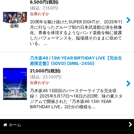
6,500
円
(税別)
(
税込
:
7,150
円
)
在庫わずか
20周年を駆け抜けたSUPER EIGHTが、2025年11
月に行なったグループ初の日本武道館公演を映像
化。青春を体現するようなバンド楽曲を軸に披露
したパフォーマンスを、臨場感そのままに収めて
いる。 …
乃木坂46 / 13th YEAR BIRTHDAY LIVE【完全生
産限定盤】(5DVD)
[
SRBL-2450
]
21,000
円
(税別)
(
税込
:
23,100
円
)
在庫わずか
乃木坂46 13回目のバースデーライブを完全収
録！ 2025年5月17日〜18日の2日間、味の素スタ
ジアムで開催された『乃木坂46 13th YEAR
BIRTHDAY LIVE』2日分の模様を…
ホーム