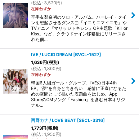
(
税込
:
3,520
円
)
在庫わずか
平手友梨奈初のソロ・アルバム。ハーレイ・クイ
ンを想起させるダンス曲「イニミニマイニモ」や
TVアニメ『マリッジトキシン』OP主題歌「Kill or
Kiss」など、クラウドナイン移籍後にリリースさ
れた個…
IVE / LUCID DREAM
[
BVCL-1527
]
1,636
円
(税別)
(
税込
:
1,800
円
)
在庫わずか
韓国6人組ガール・グループ、IVEの日本4th
EP。“夢”を自身と向き合い、感情に正直になるた
めの空間として描いた表題曲をはじめ、App
StoreのCMソング「Fashion」を含む日本オリジ
ナル…
西野カナ / LOVE BEAT
[
SECL-3316
]
1,773
円
(税別)
(
税込
:
1,950
円
)