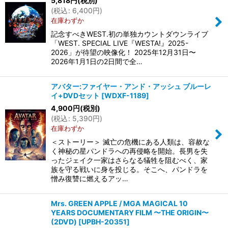
5,818
円
(税別)
(
税込
:
6,400
円
)
在庫わずか
記念すべきWEST.初の単独カウントダウンライブ
「WEST. SPECIAL LIVE『WESTA!』2025-
2026」が待望の映像化！ 2025年12月31日〜
2026年1月1日の2日間で全…
アバター:ファイヤー・アンド・アッシュ ブルーレ
イ+DVDセット
[
WDXF-1189
]
4,900
円
(税別)
(
税込
:
5,390
円
)
在庫わずか
＜ストーリー＞ 滅亡の危機にある人類は、容赦な
く神秘の星パンドラへの再侵略を開始。長男を失
ったジェイク一家はさらなる犠牲を阻むべく、家
族を守る戦いに身を投じる。そこへ、パンドラを
憎み復讐に燃えるアッ…
Mrs. GREEN APPLE / MGA MAGICAL 10
YEARS DOCUMENTARY FILM 〜THE ORIGIN〜
(2DVD)
[
UPBH-20351
]