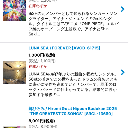
(
税込
:
2,200
円
)
在庫わずか
BiSHの元メンバーとして知られるシンガー・ソン
グライター、アイナ・ジ・エンドの2ndシング
ル。タイトル曲はTVアニメ『ONE PIECE』エルバ
フ編のオープニング主題歌で、アイナとShin
Saki…
LUNA SEA / FOREVER
[
AVCD-61715
]
1,000
円
(税別)
(
税込
:
1,100
円
)
在庫わずか
LUNA SEAの約7年ぶりの新曲を収めたシングル。
56歳の若さでこの世を去ったドラムの真矢ととも
に密かに制作を進めていたナンバーで、珠玉のロ
ック・バラードに仕上がっている。結果的に彼が
参加する最後の…
郷ひろみ / Hiromi Go at Nippon Budokan 2025
“THE GREATEST 70 SONGS”
[
SRCL-13680
]
8,091
円
(税別)
(
税込
:
8,900
円
)