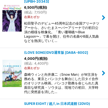
[
UPBH-20343
]
6,500
円
(税別)
(
税込
:
7,150
円
)
在庫わずか
松田聖子のデビュー45周年記念の全国アリーナツ
アーから、さいたまスーパーアリーナでの初日公
演の模様を映像化。「青い珊瑚礁〜Blue
Lagoon〜」で幕を開け、往年の名曲やB面人気曲
などを熱演していく…
(LOVE SONG)DVD通常版
[
DABA-6002
]
4,000
円
(税別)
(
税込
:
4,400
円
)
在庫わずか
森崎ウィンと向井康二（Snow Man）がW主演を
務める、東京とバンコクを舞台にした日タイ合作
のオリジナル映画。バンコク勤務を命じられた真
面目な研究員・ソウタは、現地での初日、大学時
代に突然姿を消した…
SUPER EIGHT / 超八 in 日本武道館 (2DVD)