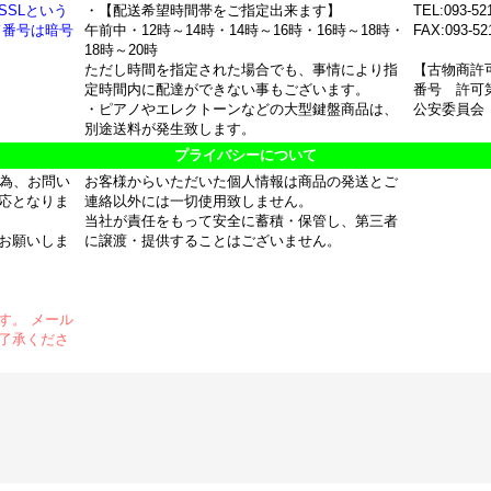
SSLという
・【配送希望時間帯をご指定出来ます】
TEL:093-52
ド番号は暗号
午前中・12時～14時・14時～16時・16時～18時・
FAX:093-52
18時～20時
ただし時間を指定された場合でも、事情により指
【古物商許
定時間内に配達ができない事もございます。
番号 許可第
・ピアノやエレクトーンなどの大型鍵盤商品は、
公安委員会
別途送料が発生致します。
プライバシーについて
の為、お問い
お客様からいただいた個人情報は商品の発送とご
応となりま
連絡以外には一切使用致しません。
当社が責任をもって安全に蓄積・保管し、第三者
お願いしま
に譲渡・提供することはございません。
す。 メール
了承くださ