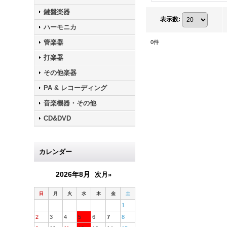
鍵盤楽器
表示数
:
ハーモニカ
管楽器
0
件
打楽器
その他楽器
PA & レコーディング
音楽機器・その他
CD&DVD
カレンダー
2026年8月
次月»
日
月
火
水
木
金
土
1
2
3
4
5
6
7
8