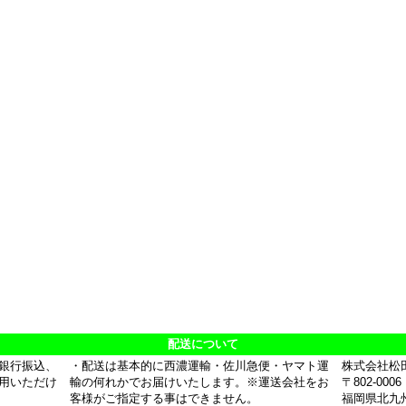
配送について
銀行振込、
・配送は基本的に西濃運輸・佐川急便・ヤマト運
株式会社松
用いただけ
輸の何れかでお届けいたします。※運送会社をお
〒802-0006
客様がご指定する事はできません。
福岡県北九