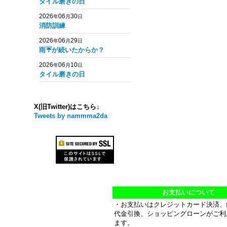
タイル磨きの日
2026
06
30
年
月
日
消防訓練
2026
06
29
年
月
日
雨☔️が続いたからか？
2026
06
10
年
月
日
タイル磨きの日
X(旧Twitter)はこちら↓
Tweets by nammma2da
お支払いについて
・お支払いはクレジットカード決済、
代金引換、ショッピングローンがご利
ます。