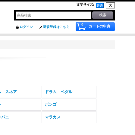
文字サイズ
:
0
カートの中身
ログイン
新規登録はこちら
ム スネア
ドラム ペダル
ン
ボンゴ
ンパニ
マラカス