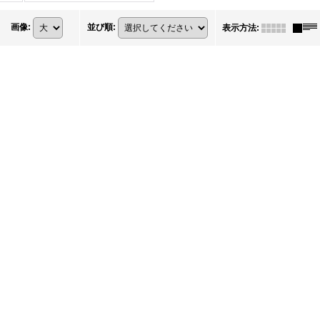
画像
:
並び順
:
表示方法
: