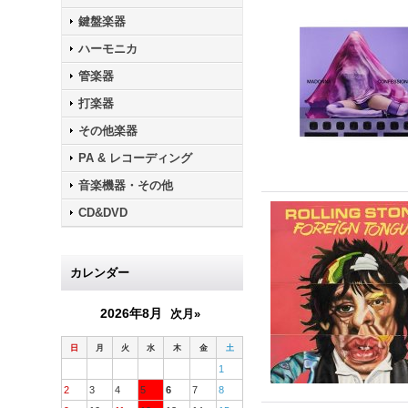
鍵盤楽器
ハーモニカ
管楽器
打楽器
その他楽器
PA & レコーディング
音楽機器・その他
CD&DVD
カレンダー
2026年8月
次月»
日
月
火
水
木
金
土
1
2
3
4
5
6
7
8