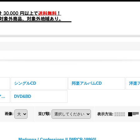
シングルCD
邦楽アルバムCD
洋楽
ジャズ・フュージョンアルバムCD
DVD&BD
画像
:
並び順
:
表示方法
:
Madonna / Confessions II
[
WPCR-18860
]