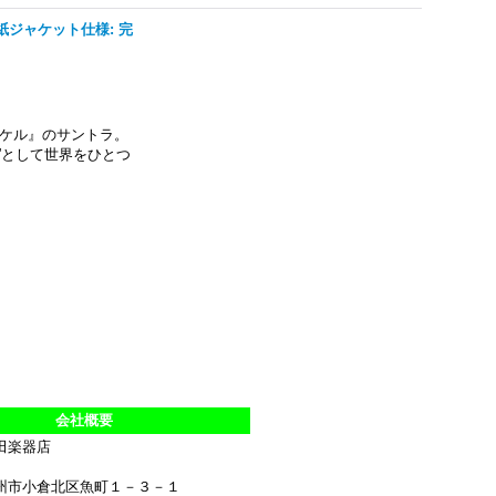
紙ジャケット仕様: 完
イケル』のサントラ。
”として世界をひとつ
会社概要
田楽器店
州市小倉北区魚町１－３－１