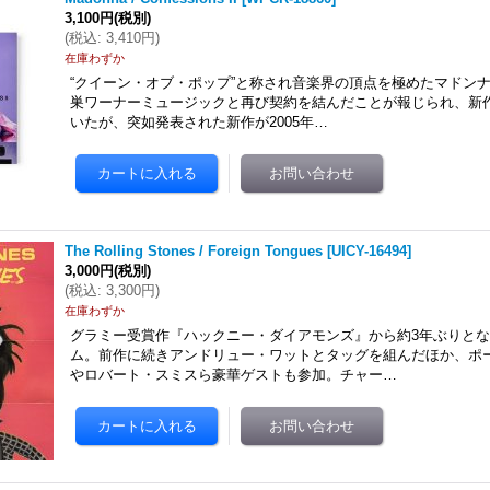
3,100円
(税別)
(
税込
:
3,410円
)
在庫わずか
“クイーン・オブ・ポップ”と称され音楽界の頂点を極めたマドンナ。
巣ワーナーミュージックと再び契約を結んだことが報じられ、新
いたが、突如発表された新作が2005年…
The Rolling Stones / Foreign Tongues
[
UICY-16494
]
3,000円
(税別)
(
税込
:
3,300円
)
在庫わずか
グラミー受賞作『ハックニー・ダイアモンズ』から約3年ぶりと
ム。前作に続きアンドリュー・ワットとタッグを組んだほか、ポ
やロバート・スミスら豪華ゲストも参加。チャー…