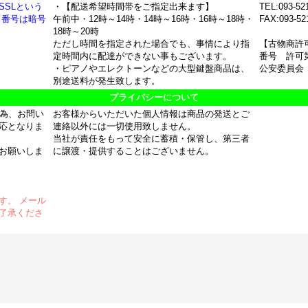
SSLという
・【配送希望時間帯をご指定出来ます】
TEL:093-52
ド番号は暗号
午前中・12時～14時・14時～16時・16時～18時・
FAX:093-52
18時～20時
ただし時間を指定された場合でも、事情により指
【古物商許
定時間内に配達ができない事もございます。
番号 許可第
・ピアノやエレクトーンなどの大型鍵盤商品は、
公安委員会
別途送料が発生致します。
プライバシーについて
の為、お問い
お客様からいただいた個人情報は商品の発送とご
応となりま
連絡以外には一切使用致しません。
当社が責任をもって安全に蓄積・保管し、第三者
お願いしま
に譲渡・提供することはございません。
す。 メール
了承くださ