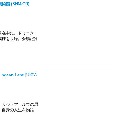
館 (SHM-CD)
滞在中に、ドミニク・
模様を収録。会場だけ
ngeon Lane
[
UICY-
。リヴァプールでの思
、自身の人生を物語