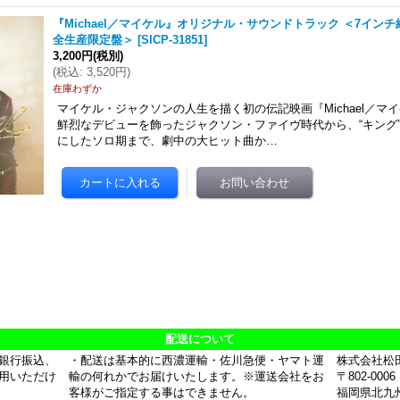
『Michael／マイケル』オリジナル・サウンドトラック ＜7インチ
全生産限定盤＞
[
SICP-31851
]
3,200円
(税別)
(
税込
:
3,520円
)
在庫わずか
マイケル・ジャクソンの人生を描く初の伝記映画『Michael／マ
鮮烈なデビューを飾ったジャクソン・ファイヴ時代から、“キング
にしたソロ期まで、劇中の大ヒット曲か…
配送について
銀行振込、
・配送は基本的に西濃運輸・佐川急便・ヤマト運
株式会社松
用いただけ
輸の何れかでお届けいたします。※運送会社をお
〒802-0006
客様がご指定する事はできません。
福岡県北九