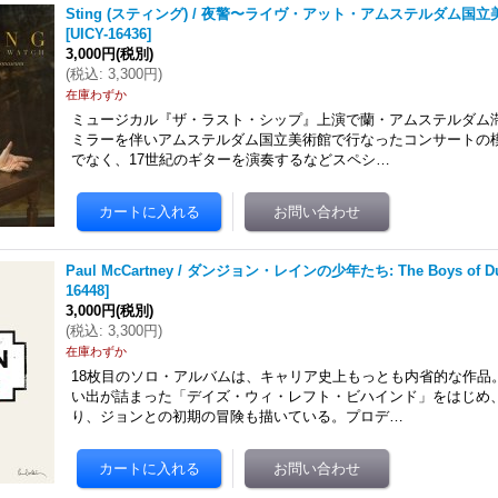
Sting (スティング) / 夜警〜ライヴ・アット・アムステルダム国立美術
[
UICY-16436
]
3,000円
(税別)
(
税込
:
3,300円
)
在庫わずか
ミュージカル『ザ・ラスト・シップ』上演で蘭・アムステルダム
ミラーを伴いアムステルダム国立美術館で行なったコンサートの
でなく、17世紀のギターを演奏するなどスペシ…
Paul McCartney / ダンジョン・レインの少年たち: The Boys of Du
16448
]
3,000円
(税別)
(
税込
:
3,300円
)
在庫わずか
18枚目のソロ・アルバムは、キャリア史上もっとも内省的な作品
い出が詰まった「デイズ・ウィ・レフト・ビハインド」をはじめ
り、ジョンとの初期の冒険も描いている。プロデ…