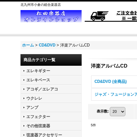
北九州市小倉の総合楽器店
ホーム
>
CD&DVD
>
洋楽アルバムCD
商品カテゴリ一覧
洋楽アルバムCD
エレキギター
エレキベース
CD&DVD (全商品)
アコギ／エレアコ
ウクレレ
アンプ
表示数
:
エフェクター
5
件
その他弦楽器
弦楽器アクセサリー