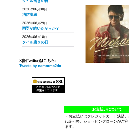
タイル磨きの日
2026
06
30
年
月
日
消防訓練
2026
06
29
年
月
日
雨☔️が続いたからか？
2026
06
10
年
月
日
タイル磨きの日
X(旧Twitter)はこちら↓
Tweets by nammma2da
お支払いについて
・お支払いはクレジットカード決済、
代金引換、ショッピングローンがご利
ます。