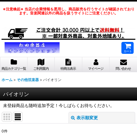
※注意喚起※ 当店の企業情報を悪用し、商品販売を行うサイトが確認されており
ます。音楽関連以外の商品を扱うサイトにご注意ください。
カート
商品カテゴリ一覧
ご利用案内
特商法表示
マイページ
問い合わせ
ホーム
>
その他弦楽器
>
バイオリン
バイオリン
未登録商品も随時追加予定！今しばらくお待ちください。
表示順変更
閉じる
0
件
表示数
: