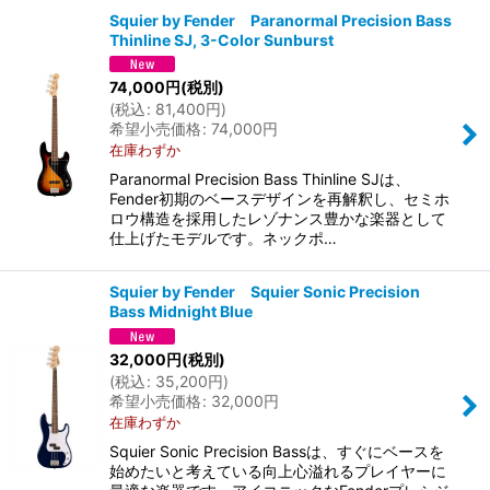
Squier by Fender Paranormal Precision Bass
Thinline SJ, 3-Color Sunburst
並び順
:
74,000
円
(税別)
(
税込
:
81,400
円
)
絞り込む
希望小売価格
:
74,000
円
在庫わずか
Paranormal Precision Bass Thinline SJは、
Fender初期のベースデザインを再解釈し、セミホ
ロウ構造を採用したレゾナンス豊かな楽器として
仕上げたモデルです。ネックポ…
Squier by Fender Squier Sonic Precision
Bass Midnight Blue
32,000
円
(税別)
(
税込
:
35,200
円
)
希望小売価格
:
32,000
円
在庫わずか
Squier Sonic Precision Bassは、すぐにベースを
始めたいと考えている向上心溢れるプレイヤーに