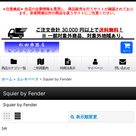
※注意喚起※ 当店の企業情報を悪用し、商品販売を行うサイトが確認されており
ます。音楽関連以外の商品を扱うサイトにご注意ください。
カート
商品カテゴリ一覧
ご利用案内
特商法表示
マイページ
問い合わせ
ホーム
>
エレキベース
>
Squier by Fender
Squier by Fender
Squier by Fender
表示順変更
閉じる
5
件
表示数
: