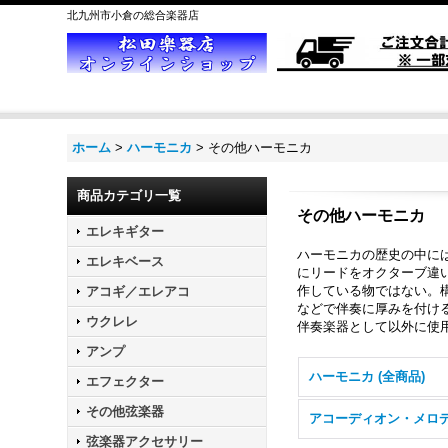
北九州市小倉の総合楽器店
ホーム
>
ハーモニカ
>
その他ハーモニカ
商品カテゴリ一覧
その他ハーモニカ
エレキギター
ハーモニカの歴史の中に
エレキベース
にリードをオクターブ違
作している物ではない。
アコギ／エレアコ
などで伴奏に厚みを付け
ウクレレ
伴奏楽器として以外に使
アンプ
ハーモニカ (全商品)
エフェクター
その他弦楽器
弦楽器アクセサリー