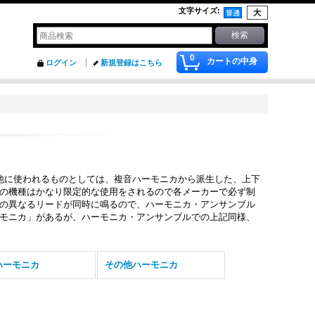
文字サイズ
:
0
カートの中身
ログイン
新規登録はこちら
他に使われるものとしては、複音ハーモニカから派生した、上下
の機種はかなり限定的な使用をされるので各メーカーで必ず制
の異なるリードが同時に鳴るので、ハーモニカ・アンサンブル
モニカ」があるが、ハーモニカ・アンサンブルでの上記同様、
ハーモニカ
その他ハーモニカ