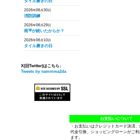
タイル磨きの日
2026
06
30
年
月
日
消防訓練
2026
06
29
年
月
日
雨☔️が続いたからか？
2026
06
10
年
月
日
タイル磨きの日
X(旧Twitter)はこちら↓
Tweets by nammma2da
お支払いについて
・お支払いはクレジットカード決済、
代金引換、ショッピングローンがご利
ます。