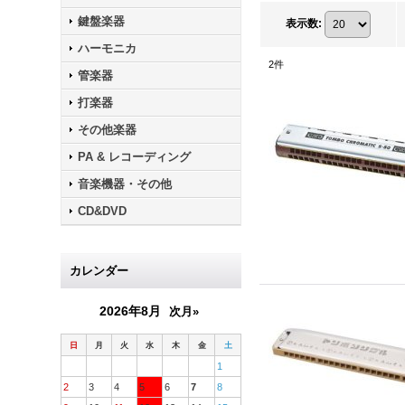
鍵盤楽器
表示数
:
ハーモニカ
2
件
管楽器
打楽器
その他楽器
PA & レコーディング
音楽機器・その他
CD&DVD
カレンダー
2026年8月
次月»
日
月
火
水
木
金
土
1
2
3
4
5
6
7
8