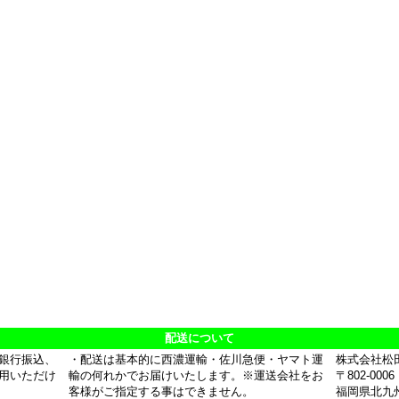
配送について
銀行振込、
・配送は基本的に西濃運輸・佐川急便・ヤマト運
株式会社松
用いただけ
輸の何れかでお届けいたします。※運送会社をお
〒802-0006
客様がご指定する事はできません。
福岡県北九