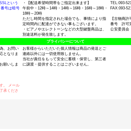
SSLという
・【配送希望時間帯をご指定出来ます】
TEL:093-52
ド番号は暗号
午前中・12時～14時・14時～16時・16時～18時・
FAX:093-52
18時～20時
ただし時間を指定された場合でも、事情により指
【古物商許
定時間内に配達ができない事もございます。
番号 許可第
・ピアノやエレクトーンなどの大型鍵盤商品は、
公安委員会
別途送料が発生致します。
プライバシーについて
の為、お問い
お客様からいただいた個人情報は商品の発送とご
応となりま
連絡以外には一切使用致しません。
当社が責任をもって安全に蓄積・保管し、第三者
お願いしま
に譲渡・提供することはございません。
す。 メール
了承くださ