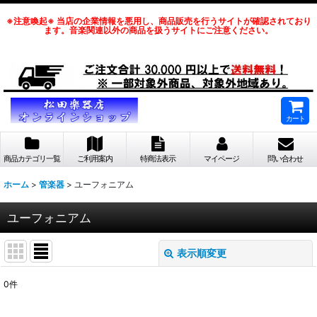
※注意喚起※ 当店の企業情報を悪用し、商品販売を行うサイトが確認されており
ます。音楽関連以外の商品を扱うサイトにご注意ください。
カート
商品カテゴリ一覧
ご利用案内
特商法表示
マイページ
問い合わせ
ホーム
>
管楽器
>
ユーフォニアム
ユーフォニアム
表示順変更
閉じる
0
件
表示数
: