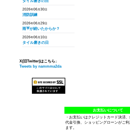
タイル磨きの日
2026
06
30
年
月
日
消防訓練
2026
06
29
年
月
日
雨☔️が続いたからか？
2026
06
10
年
月
日
タイル磨きの日
X(旧Twitter)はこちら↓
Tweets by nammma2da
お支払いについて
・お支払いはクレジットカード決済、
代金引換、ショッピングローンがご利
ます。