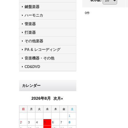
表示数
:
鍵盤楽器
0
件
ハーモニカ
管楽器
打楽器
その他楽器
PA & レコーディング
音楽機器・その他
CD&DVD
カレンダー
2026年8月
次月»
日
月
火
水
木
金
土
1
2
3
4
5
6
7
8