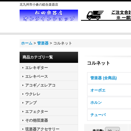
北九州市小倉の総合楽器店
ホーム
>
管楽器
>
コルネット
商品カテゴリ一覧
コルネット
エレキギター
エレキベース
管楽器 (全商品)
アコギ／エレアコ
オーボエ
ウクレレ
ホルン
アンプ
エフェクター
チューバ
その他弦楽器
弦楽器アクセサリー