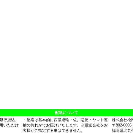
配送について
銀行振込、
・配送は基本的に西濃運輸・佐川急便・ヤマト運
株式会社松
用いただけ
輸の何れかでお届けいたします。※運送会社をお
〒802-0006
客様がご指定する事はできません。
福岡県北九