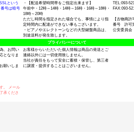
SSLという
・【配送希望時間帯をご指定出来ます】
TEL:093-52
ド番号は暗号
午前中・12時～14時・14時～16時・16時～18時・
FAX:093-52
18時～20時
ただし時間を指定された場合でも、事情により指
【古物商許
定時間内に配達ができない事もございます。
番号 許可第
・ピアノやエレクトーンなどの大型鍵盤商品は、
公安委員会
別途送料が発生致します。
プライバシーについて
の為、お問い
お客様からいただいた個人情報は商品の発送とご
応となりま
連絡以外には一切使用致しません。
当社が責任をもって安全に蓄積・保管し、第三者
お願いしま
に譲渡・提供することはございません。
す。 メール
了承くださ