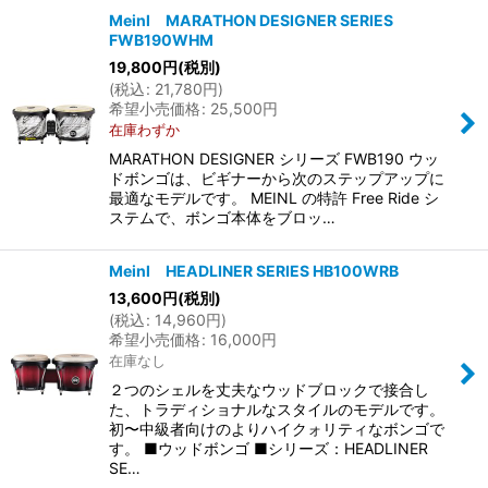
Meinl MARATHON DESIGNER SERIES
FWB190WHM
並び順
:
19,800
円
(税別)
(
税込
:
21,780
円
)
希望小売価格
:
25,500
円
絞り込む
在庫わずか
MARATHON DESIGNER シリーズ FWB190 ウッ
ドボンゴは、ビギナーから次のステップアップに
最適なモデルです。 MEINL の特許 Free Ride シ
ステムで、ボンゴ本体をブロッ…
Meinl HEADLINER SERIES HB100WRB
13,600
円
(税別)
(
税込
:
14,960
円
)
希望小売価格
:
16,000
円
在庫なし
２つのシェルを丈夫なウッドブロックで接合し
た、トラディショナルなスタイルのモデルです。
初〜中級者向けのよりハイクォリティなボンゴで
す。 ■ウッドボンゴ ■シリーズ：HEADLINER
SE…