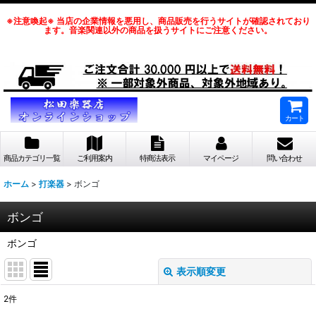
※注意喚起※ 当店の企業情報を悪用し、商品販売を行うサイトが確認されており
ます。音楽関連以外の商品を扱うサイトにご注意ください。
カート
商品カテゴリ一覧
ご利用案内
特商法表示
マイページ
問い合わせ
ホーム
>
打楽器
>
ボンゴ
ボンゴ
ボンゴ
表示順変更
閉じる
2
件
表示数
: