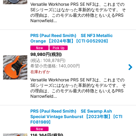
Versatile Workhorse PRS SE NF3は、これまでの
SEシリーズにはなかった革新的なモデルです。 そ
の理由は、このモデル最大の特徴ともいえるPRS
Narrowfield…
PRS (Paul Reed Smith) SE NF3 Metallic
Orange 【2024年製】
[
CTI G052926
]
98,980
円
(税別)
(
税込
:
108,878
円
)
希望小売価格
:
140,000
円
在庫わずか
Versatile Workhorse PRS SE NF3は、これまでの
SEシリーズにはなかった革新的なモデルです。 そ
の理由は、このモデル最大の特徴ともいえるPRS
Narrowfield…
PRS (Paul Reed Smith) SE Swamp Ash
Special Vintage Sunburst 【2023年製】
[
CTI
F081989
]
116,364
円
(税別)