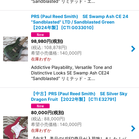
“Sandblasted” リミテッド・エ…
PRS (Paul Reed Smith) SE Swamp Ash CE 24
"Sandblasted" LTD / Sandblasted Green
【2024年製】
[
CTI G033010
]
98,980
円
(税別)
(
税込
:
108,878
円
)
希望小売価格
:
140,000
円
在庫わずか
Addictive Playability, Versatile Tone and
Distinctive Looks SE Swamp Ash CE24
“Sandblasted” リミテッド・エ…
【中古】PRS (Paul Reed Smith) SE Silver Sky
Dragon Fruit 【2022年製】
[
CTI E32791
]
80,000
円
(税別)
(
税込
:
88,000
円
)
希望小売価格
:
140,000
円
在庫わずか
【中古】 美品のUSED商品が入荷致しました！パ