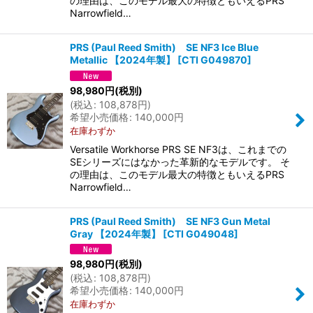
の理由は、このモデル最大の特徴ともいえるPRS
Narrowfield…
PRS (Paul Reed Smith) SE NF3 Ice Blue
Metallic 【2024年製】
[
CTI G049870
]
98,980
円
(税別)
(
税込
:
108,878
円
)
希望小売価格
:
140,000
円
在庫わずか
Versatile Workhorse PRS SE NF3は、これまでの
SEシリーズにはなかった革新的なモデルです。 そ
の理由は、このモデル最大の特徴ともいえるPRS
Narrowfield…
PRS (Paul Reed Smith) SE NF3 Gun Metal
Gray 【2024年製】
[
CTI G049048
]
98,980
円
(税別)
(
税込
:
108,878
円
)
希望小売価格
:
140,000
円
在庫わずか