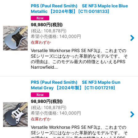
PRS (Paul Reed Smith) SE NF3 Maple Ice Blue
Metallic 【2024年製】
[
CTI G018133
]
並び順
:
98,980
円
(税別)
(
税込
:
108,878
円
)
絞り込む
希望小売価格
:
140,000
円
在庫わずか
Versatile Workhorse PRS SE NF3は、これまでの
SEシリーズにはなかった革新的なモデルです。 そ
の理由は、このモデル最大の特徴ともいえるPRS
Narrowfield…
PRS (Paul Reed Smith) SE NF3 Maple Gun
Metal Gray 【2024年製】
[
CTI G017219
]
98,980
円
(税別)
(
税込
:
108,878
円
)
希望小売価格
:
140,000
円
在庫わずか
Versatile Workhorse PRS SE NF3は、これまでの
SEシリーズにはなかった革新的なモデルです。 そ