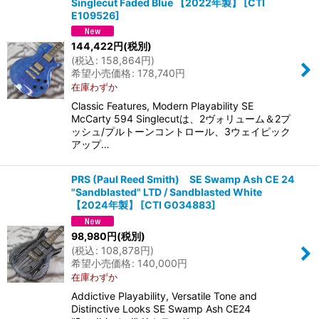
Singlecut Faded Blue 【2022年製】
[
CTI
E109526
]
144,422
円
(税別)
(
税込
:
158,864
円
)
希望小売価格
:
178,740
円
在庫わずか
Classic Features, Modern Playability SE
McCarty 594 Singlecutは、2ヴォリューム＆2プ
ッシュ/プルトーンコントロール、3ウェイピック
アップ…
PRS (Paul Reed Smith) SE Swamp Ash CE 24
"Sandblasted" LTD / Sandblasted White
【2024年製】
[
CTI G034883
]
98,980
円
(税別)
(
税込
:
108,878
円
)
希望小売価格
:
140,000
円
在庫わずか
Addictive Playability, Versatile Tone and
Distinctive Looks SE Swamp Ash CE24