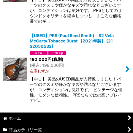
ーツのクスミや僅かなキズや汚れなどございます
が、コンディションは良好です。 PRSとしてのサ
ウンドクオリティを継承しつつも、手ごろな価格
帯でのギ…
【USED】PRS (Paul Reed Smith) S2 Vela
McCarty Tobacco Burst 【2021年製】
[
21-
S2050532
]
180,000
円
(税別)
(
税込
:
198,000
円
)
在庫わずか
【中古】 美品のUSED商品が入荷致しました！パ
ーツのクスミや僅かなキズや汚れなどございます
が、コンディションは良好です。 ビンテージな個
性。モダンな信頼性。 PRSならではの高いプレイ
アビ…
ホーム
商品カテゴリ一覧