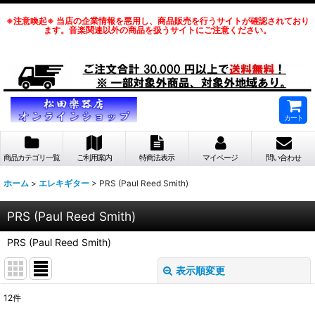
※注意喚起※ 当店の企業情報を悪用し、商品販売を行うサイトが確認されており
ます。音楽関連以外の商品を扱うサイトにご注意ください。
カート
商品カテゴリ一覧
ご利用案内
特商法表示
マイページ
問い合わせ
ホーム
>
エレキギター
>
PRS (Paul Reed Smith)
PRS (Paul Reed Smith)
PRS (Paul Reed Smith)
表示順変更
閉じる
12
件
表示数
: