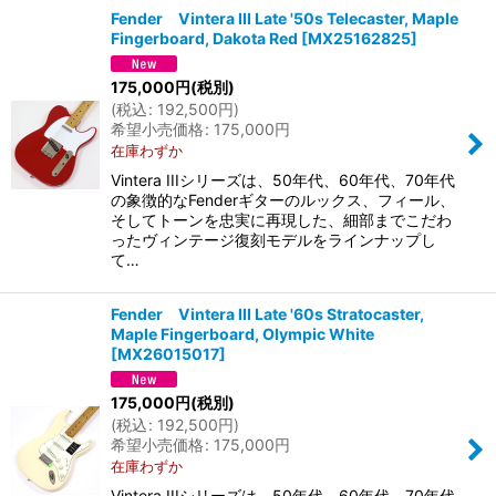
Fender Vintera III Late '50s Telecaster, Maple
Fingerboard, Dakota Red
[
MX25162825
]
175,000
円
(税別)
(
税込
:
192,500
円
)
希望小売価格
:
175,000
円
在庫わずか
Vintera IIIシリーズは、50年代、60年代、70年代
の象徴的なFenderギターのルックス、フィール、
そしてトーンを忠実に再現した、細部までこだわ
ったヴィンテージ復刻モデルをラインナップし
て…
Fender Vintera III Late '60s Stratocaster,
Maple Fingerboard, Olympic White
[
MX26015017
]
175,000
円
(税別)
(
税込
:
192,500
円
)
希望小売価格
:
175,000
円
在庫わずか
Vintera IIIシリーズは、50年代、60年代、70年代