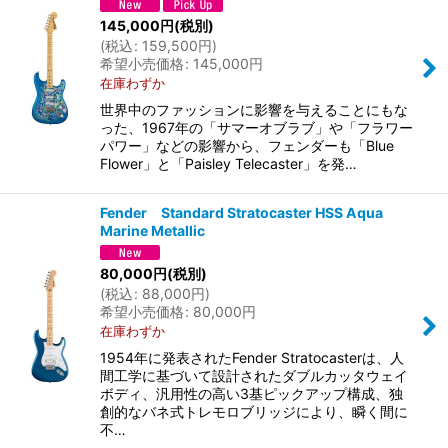
145,000
円
(税別)
(
税込
:
159,500
円
)
希望小売価格
:
145,000
円
在庫わずか
世界中のファッションに影響を与えることにもな
った、1967年の「サマーオブラブ」や「フラワー
パワー」などの影響から、フェンダーも「Blue
Flower」と「Paisley Telecaster」を発…
Fender Standard Stratocaster HSS Aqua
Marine Metallic
80,000
円
(税別)
(
税込
:
88,000
円
)
希望小売価格
:
80,000
円
在庫わずか
1954年に発表されたFender Stratocasterは、人
間工学に基づいて設計されたダブルカッタウェイ
ボディ、汎用性の高い3基ピックアップ構成、独
創的なバネ式トレモロブリッジにより、瞬く間に
不…