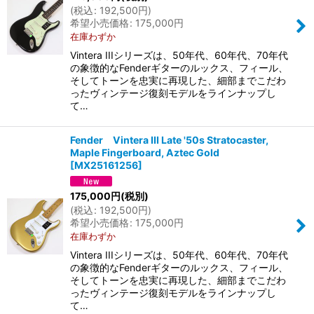
(
税込
:
192,500
円
)
希望小売価格
:
175,000
円
在庫わずか
Vintera IIIシリーズは、50年代、60年代、70年代
の象徴的なFenderギターのルックス、フィール、
そしてトーンを忠実に再現した、細部までこだわ
ったヴィンテージ復刻モデルをラインナップし
て…
Fender Vintera III Late '50s Stratocaster,
Maple Fingerboard, Aztec Gold
[
MX25161256
]
175,000
円
(税別)
(
税込
:
192,500
円
)
希望小売価格
:
175,000
円
在庫わずか
Vintera IIIシリーズは、50年代、60年代、70年代
の象徴的なFenderギターのルックス、フィール、
そしてトーンを忠実に再現した、細部までこだわ
ったヴィンテージ復刻モデルをラインナップし
て…