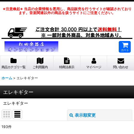
※注意喚起※ 当店の企業情報を悪用し、商品販売を行うサイトが確認されており
ます。音楽関連以外の商品を扱うサイトにご注意ください。
カート
商品カテゴリ一覧
ご利用案内
特商法表示
マイページ
問い合わせ
ホーム
>
エレキギター
エレキギター
エレキギター
表示順変更
閉じる
193
件
サブカテゴリ
: