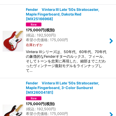
Fender Vintera III Late '50s Stratocaster,
Maple Fingerboard, Dakota Red
[
MX25166968
]
175,000
円
(税別)
(
税込
:
192,500
円
)
希望小売価格
:
175,000
円
在庫わずか
Vintera IIIシリーズは、50年代、60年代、70年代
の象徴的なFenderギターのルックス、フィール、
そしてトーンを忠実に再現した、細部までこだわ
ったヴィンテージ復刻モデルをラインナップし
て…
Fender Vintera III Late '50s Stratocaster,
Maple Fingerboard, 3-Color Sunburst
[
MX26004181
]
175,000
円
(税別)
(
税込
:
192,500
円
)
希望小売価格
:
175,000
円