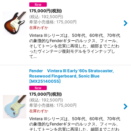
175,000
円
(税別)
(
税込
:
192,500
円
)
希望小売価格
:
175,000
円
在庫わずか
Vintera IIIシリーズは、50年代、60年代、70年代
の象徴的なFenderギターのルックス、フィール、
そしてトーンを忠実に再現した、細部までこだわ
ったヴィンテージ復刻モデルをラインナップし
て…
Fender Vintera III Early '60s Stratocaster,
Rosewood Fingerboard, Sonic Blue
[
MX25140055
]
175,000
円
(税別)
(
税込
:
192,500
円
)
希望小売価格
:
175,000
円
在庫わずか
Vintera IIIシリーズは、50年代、60年代、70年代
の象徴的なFenderギターのルックス、フィール、
そしてトーンを忠実に再現した、細部までこだわ