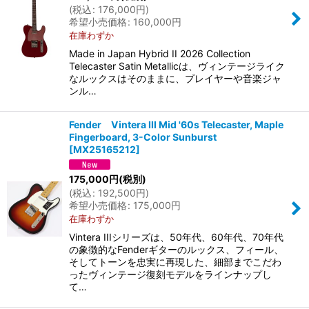
(
税込
:
176,000
円
)
希望小売価格
:
160,000
円
在庫わずか
Made in Japan Hybrid II 2026 Collection
Telecaster Satin Metallicは、ヴィンテージライク
なルックスはそのままに、プレイヤーや音楽ジャ
ンル…
Fender Vintera III Mid '60s Telecaster, Maple
Fingerboard, 3-Color Sunburst
[
MX25165212
]
175,000
円
(税別)
(
税込
:
192,500
円
)
希望小売価格
:
175,000
円
在庫わずか
Vintera IIIシリーズは、50年代、60年代、70年代
の象徴的なFenderギターのルックス、フィール、
そしてトーンを忠実に再現した、細部までこだわ
ったヴィンテージ復刻モデルをラインナップし
て…