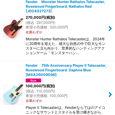
Fender Monster Hunter Rathalos Telecaster,
Rosewood Fingerboard, Rathalos Red
[
JD24027273
]
270,000
円
(税別)
(
税込
:
297,000
円
)
希望小売価格
:
300,000
円
在庫わずか
Monster Hunter Rathalos Telecasterは、2024年
に20周年を迎えた、雄大な自然の中で巨大なモン
スターに立ち向かう、世界的なハンティングアク
ションゲーム「モンスターハン…
Fender 75th Anniversary Player II Telecaster,
Rosewood Fingerboard. Daphne Blue
[
MXA26009096
]
100,000
円
(税別)
(
税込
:
110,000
円
)
希望小売価格
:
100,000
円
在庫わずか
Player II Telecasterは、Fenderならではのアイコ
ニックなサウンドとスタイルを受け継ぎながら、