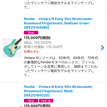
ったヴィンテージ復刻モデルをラインナップし
て…
Fender Vintera III Early '60s Stratocaster,
Rosewood Fingerboard, Seafoam Green
[
MX25164996
]
175,000
円
(税別)
(
税込
:
192,500
円
)
希望小売価格
:
175,000
円
在庫わずか
Vintera IIIシリーズは、50年代、60年代、70年代
の象徴的なFenderギターのルックス、フィール、
そしてトーンを忠実に再現した、細部までこだわ
ったヴィンテージ復刻モデルをラインナップし
て…
Fender Vintera III Early '60s Stratocaster,
Rosewood Fingerboard, Black
[
MX25164020
]
175,000
円
(税別)