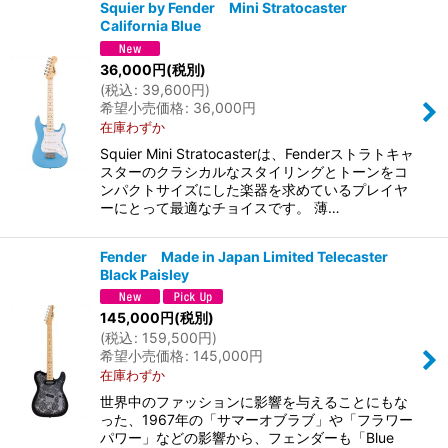
Squier by Fender Mini Stratocaster
California Blue
36,000
円
(税別)
(
税込
:
39,600
円
)
希望小売価格
:
36,000
円
在庫わずか
Squier Mini Stratocasterは、Fenderストラトキャ
スターのクラシカルなスタイリングとトーンをコ
ンパクトサイズにした楽器を求めているプレイヤ
ーにとって最適なチョイスです。 薄…
Fender Made in Japan Limited Telecaster
Black Paisley
145,000
円
(税別)
(
税込
:
159,500
円
)
希望小売価格
:
145,000
円
在庫わずか
世界中のファッションに影響を与えることにもな
った、1967年の「サマーオブラブ」や「フラワー
パワー」などの影響から、フェンダーも「Blue