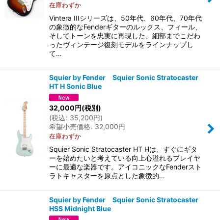
在庫わずか
Vintera IIIシリーズは、50年代、60年代、70年代
の象徴的なFenderギターのルックス、フィール、
そしてトーンを忠実に再現した、細部までこだわ
ったヴィンテージ復刻モデルをラインナップし
て…
Squier by Fender Squier Sonic Stratocaster
HT H Sonic Blue
32,000
円
(税別)
(
税込
:
35,200
円
)
希望小売価格
:
32,000
円
在庫わずか
Squier Sonic Stratocaster HT Hは、すぐにギタ
ーを始めたいと考えている向上心溢れるプレイヤ
ーに最適な楽器です。アイコニックなFenderスト
ラトキャスターを原点とした象徴的…
Squier by Fender Squier Sonic Stratocaster
HSS Midnight Blue