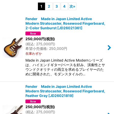
1
2
3
4
次
»
表示数
:
Fender Made in Japan Limited Active
Modern Stratocaster, Rosewood Fingerboard,
並び順
:
2-Color Sunburst
[
JD26021361
]
250,000
円
(税別)
絞り込む
(
税込
:
275,000
円
)
希望小売価格
:
250,000
円
在庫わずか
Made in Japan Limited Active Modernシリーズ
は、ハイエンドギター/ベースを好み、演奏性とサ
ウンドクオリティの両立を求めるプレイヤーのた
めに開発された、モダンスタイルの…
Fender Made in Japan Limited Active
Modern Stratocaster, Rosewood Fingerboard,
Feather Gray
[
JD26021819
]
250,000
円
(税別)
(
税込
:
275,000
円
)