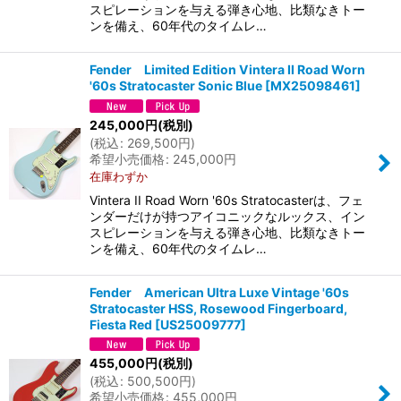
スピレーションを与える弾き心地、比類なきトー
ンを備え、60年代のタイムレ…
Fender Limited Edition Vintera II Road Worn
'60s Stratocaster Sonic Blue
[
MX25098461
]
245,000
円
(税別)
(
税込
:
269,500
円
)
希望小売価格
:
245,000
円
在庫わずか
Vintera II Road Worn '60s Stratocasterは、フェ
ンダーだけが持つアイコニックなルックス、イン
スピレーションを与える弾き心地、比類なきトー
ンを備え、60年代のタイムレ…
Fender American Ultra Luxe Vintage '60s
Stratocaster HSS, Rosewood Fingerboard,
Fiesta Red
[
US25009777
]
455,000
円
(税別)
(
税込
:
500,500
円
)
希望小売価格
:
455,000
円