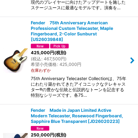
現代のプレイヤーに向けたアップデートを施した
ステージユースに最適なモデルです。演奏を…
Fender 75th Anniversary American
Professional Custom Telecaster, Maple
Fingerboard, 2-Color Sunburst
[
US26039848
]
425,000
円
(税別)
(
税込
:
467,500
円
)
希望小売価格
:
425,000
円
在庫わずか
75th Anniversary Telecaster Collectionは、75年
にわたり築かれてきたアイコニックなテレキャス
ター®の豊かな伝統と伝説的なトーンを記念する
特別なシリーズです。各75…
Fender Made in Japan Limited Active
Modern Telecaster, Rosewood Fingerboard,
Sapphire Blue Transparent
[
JD26020223
]
250,000
円
(税別)