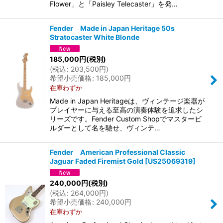
Flower」と「Paisley Telecaster」を発…
Fender Made in Japan Heritage 50s
Stratocaster White Blonde
185,000
円
(税別)
(
税込
:
203,500
円
)
希望小売価格
:
185,000
円
在庫わずか
Made in Japan Heritageは、ヴィンテージ楽器が
プレイヤーに与える至高の演奏体験を追求したシ
リーズです。Fender Custom Shopでマスタービ
ルダーとして名を馳せ、ヴィンテ…
Fender American Professional Classic
Jaguar Faded Firemist Gold
[
US25069319
]
240,000
円
(税別)
(
税込
:
264,000
円
)
希望小売価格
:
240,000
円
在庫わずか