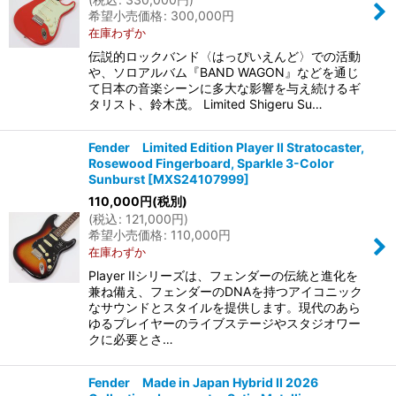
希望小売価格
:
300,000
円
在庫わずか
伝説的ロックバンド〈はっぴいえんど〉での活動
や、ソロアルバム『BAND WAGON』などを通じ
て日本の音楽シーンに多大な影響を与え続けるギ
タリスト、鈴木茂。 Limited Shigeru Su…
Fender Limited Edition Player II Stratocaster,
Rosewood Fingerboard, Sparkle 3-Color
Sunburst
[
MXS24107999
]
110,000
円
(税別)
(
税込
:
121,000
円
)
希望小売価格
:
110,000
円
在庫わずか
Player IIシリーズは、フェンダーの伝統と進化を
兼ね備え、フェンダーのDNAを持つアイコニック
なサウンドとスタイルを提供します。現代のあら
ゆるプレイヤーのライブステージやスタジオワー
クに必要とさ…
Fender Made in Japan Hybrid II 2026