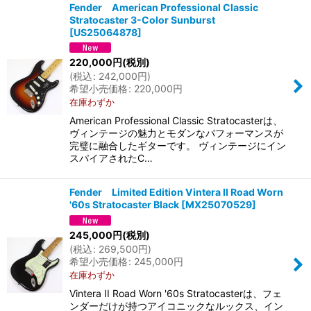
Fender American Professional Classic
Stratocaster 3-Color Sunburst
[
US25064878
]
220,000
円
(税別)
(
税込
:
242,000
円
)
希望小売価格
:
220,000
円
在庫わずか
American Professional Classic Stratocasterは、
ヴィンテージの魅力とモダンなパフォーマンスが
完璧に融合したギターです。 ヴィンテージにイン
スパイアされたC…
Fender Limited Edition Vintera II Road Worn
'60s Stratocaster Black
[
MX25070529
]
245,000
円
(税別)
(
税込
:
269,500
円
)
希望小売価格
:
245,000
円
在庫わずか
Vintera II Road Worn '60s Stratocasterは、フェ
ンダーだけが持つアイコニックなルックス、イン