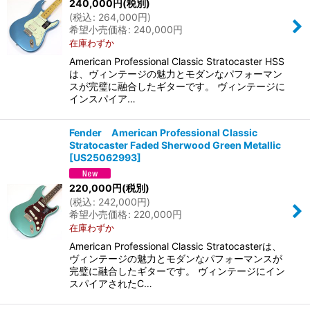
240,000
円
(税別)
(
税込
:
264,000
円
)
希望小売価格
:
240,000
円
在庫わずか
American Professional Classic Stratocaster HSS
は、ヴィンテージの魅力とモダンなパフォーマン
スが完璧に融合したギターです。 ヴィンテージに
インスパイア…
Fender American Professional Classic
Stratocaster Faded Sherwood Green Metallic
[
US25062993
]
220,000
円
(税別)
(
税込
:
242,000
円
)
希望小売価格
:
220,000
円
在庫わずか
American Professional Classic Stratocasterは、
ヴィンテージの魅力とモダンなパフォーマンスが
完璧に融合したギターです。 ヴィンテージにイン
スパイアされたC…