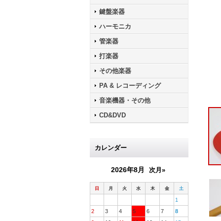
鍵盤楽器
ハーモニカ
管楽器
打楽器
その他楽器
PA & レコーディング
音楽機器・その他
CD&DVD
カレンダー
2026年8月
次月»
日
月
火
水
木
金
土
1
2
3
4
5
6
7
8