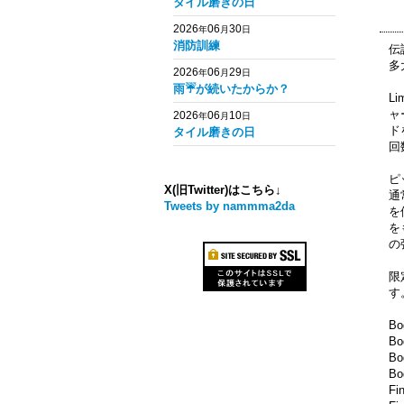
タイル磨きの日
2026
06
30
年
月
日
消防訓練
伝
多
2026
06
29
年
月
日
雨☔️が続いたからか？
L
ャ
2026
06
10
年
月
日
ド
タイル磨きの日
回
ピ
X(旧Twitter)はこちら↓
通
Tweets by nammma2da
を
を
の
限
す
Bo
Bo
Bo
Bo
Fi