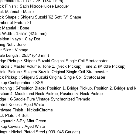
ngerboard Radius：7.25" (184.1 mm)
ck Finish：Satin Nitrocellulose Lacquer
ck Material：Maple
ck Shape：Shigeru Suzuki '62 Soft "V" Shape
mber of Frets：21
t Material：Bone
t Width：1.675" (42.5 mm)
sition Inlays：Clay Dot
ring Nut：Bone
et Size：Vintage
ale Length：25.5" (648 mm)
idge Pickup：Shigeru Suzuki Original Single Coil Stratocaster
ntrols：Master Volume, Tone 1. (Neck Pickup), Tone 2. (Middle Pickup)
ddle Pickup：Shigeru Suzuki Original Single Coil Stratocaster
ck Pickup：Shigeru Suzuki Original Single Coil Stratocaster
ckup Configuration：SSS
itching：5-Position Blade: Position 1. Bridge Pickup, Position 2. Bridge and 
sition 4. Middle and Neck Pickup, Position 5. Neck Pickup
idge：6-Saddle Pure Vintage Synchronized Tremolo
ntrol Knobs：Aged White
rdware Finish：Nickel/Chrome
ck Plate：4-Bolt
ckguard：3-Ply Mint Green
ckup Covers：Aged White
rings：Nickel Plated Steel (.009-.046 Gauges)