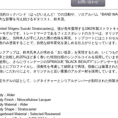
お問い合わせ
説的ロックバンド〈はっぴいえんど〉での活動や、ソロアルバム『BAND W
大な影響を与え続けるギタリスト、鈴木茂。
imited Shigeru Suzuki Stratocasterは、彼が長年愛用する1962
ーモデルです。トレードマークであるフィエスタレッドのカラーは、オリジ
を施し、当時本人が手に入れた際の色味を再現。トップコートにはニトロセ
数のみ塗装することで、自然な経年変化を楽しめる仕上がりとなっています
ックアップは、鈴木氏本人が求める「太い低音」を実現するため、いくつも
常と比較し約20%ほど多く巻いた特別仕様のシングルコイルを採用しています
使用し、さらにヴィンテージのSPRAGUE “BLACK BEAUTY”コンデン
もとにプロファイルし、演奏性を考慮して細部まで再現。指板には厳選され
強いこだわりにより、オリジナルと近い重量のアルダー材を採用しています
定モデルの証として、シグネイチャーとシリアルナンバーが刻印された特製
。
dy：Alder
dy Finish：Nitrocellulose Lacquer
dy Material：Alder
dy Shape：Stratocaster
ngerboard Material：Selected Rosewood