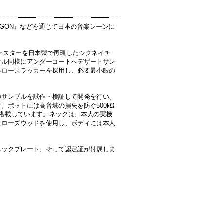
AGON』などを通じて日本の音楽シーンに
年製ストラトキャスターを日本製で再現したシグネイチ
ナル同様にアンダーコートへデザートサン
ルロースラッカーを採用し、必要最小限の
。
のサンプルを試作・検証して開発を行い、
。ポットには高音域の損失を防ぐ500kΩ
サーを搭載しています。ネックは、本人の実機
たローズウッドを使用し、ボディには本人
。
ネックプレート、そして認定証が付属しま