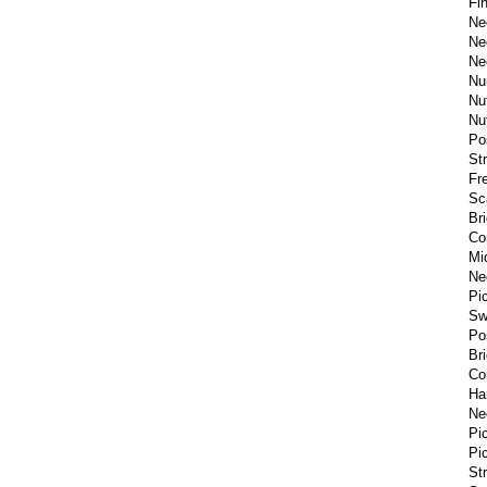
Fi
Ne
Ne
Ne
Nu
Nu
Nu
Po
St
Fr
Sc
Br
Co
Mi
Ne
Pi
Sw
Po
Br
Co
Ha
Ne
Pi
Pi
St