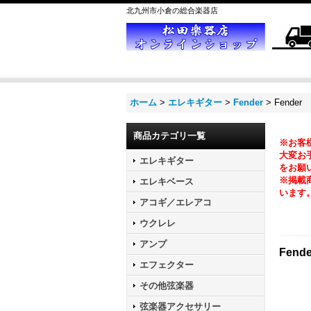
北九州市小倉の総合楽器店
ホーム
>
エレキギター
>
Fender
>
Fender L
商品カテゴリ一覧
※お客
大変お手
エレキギター
をお願
※掲載
エレキベース
います
アコギ／エレアコ
ウクレレ
アンプ
Fende
エフェクター
その他弦楽器
弦楽器アクセサリー