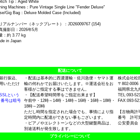
itch Tip：Aged White
ning Machines：Pure Vintage Single Line "Fender Deluxe"
se/Gig Bag：Deluxe Molded Case (Included)
リアルナンバー（ネックプレート）：JD26009767 (154)
真撮影日：2026年5月
：約 3.77 kg
de in Japan
配送について
銀行振込、
・配送は基本的に西濃運輸・佐川急便・ヤマト運
株式会社松
用いただけ
輸の何れかでお届けいたします。※運送会社をお
〒802-0006
客様がご指定する事はできません。
福岡県北九
SSLという
・【配送希望時間帯をご指定出来ます】
TEL:093-52
ド番号は暗号
午前中・12時～14時・14時～16時・16時～18時・
FAX:093-52
18時～20時
ただし時間を指定された場合でも、事情により指
【古物商許
定時間内に配達ができない事もございます。
番号 許可第
・ピアノやエレクトーンなどの大型鍵盤商品は、
公安委員会
別途送料が発生致します。
プライバシーについて