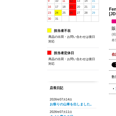
9
10
11
12
13
14
15
16
17
18
19
20
21
22
Fen
23
24
25
26
27
28
29
[
JD
30
31
販
担当者不在
(
税
商品の出荷・お問い合わせは後日
希
対応
担当者定休日
在
商品の出荷・お問い合わせは後日
対応
数
店長日記
2026
07
14
年
月
日
お祭りの山車を出しました。
2026
07
11
年
月
日