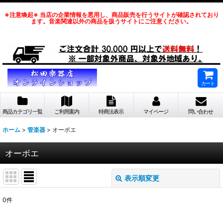
※注意喚起※ 当店の企業情報を悪用し、商品販売を行うサイトが確認されており
ます。音楽関連以外の商品を扱うサイトにご注意ください。
カート
商品カテゴリ一覧
ご利用案内
特商法表示
マイページ
問い合わせ
ホーム
>
管楽器
>
オーボエ
オーボエ
表示順変更
閉じる
0
件
表示数
: