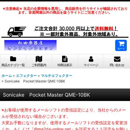
※注意喚起※ 当店の企業情報を悪用し、商品販売を行うサイトが確認されており
ます。音楽関連以外の商品を扱うサイトにご注意ください。
カート
商品カテゴリ一覧
ご利用案内
特商法表示
マイページ
問い合わせ
ホーム
>
エフェクター
>
マルチエフェクター
>
Sonicake Pocket Master QME-10BK
Sonicake Pocket Master QME-10BK
※お客様が使用するメールソフトの受信設定により、当社からのメー
ルが受信されない場合がございます。
大変お手数になりますが、使用するメールソフトの受信設定を変更頂
くか、もしくは『@ma2da-online.net』を許可するよう設定をお願い