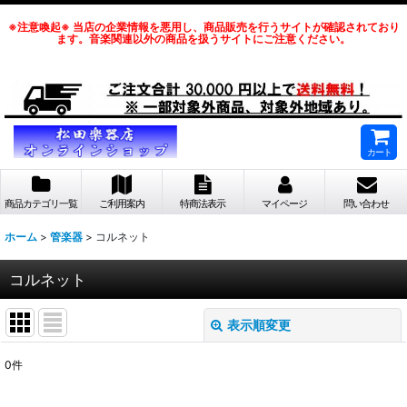
※注意喚起※ 当店の企業情報を悪用し、商品販売を行うサイトが確認されており
ます。音楽関連以外の商品を扱うサイトにご注意ください。
カート
商品カテゴリ一覧
ご利用案内
特商法表示
マイページ
問い合わせ
ホーム
>
管楽器
>
コルネット
コルネット
表示順変更
閉じる
0
件
表示数
: