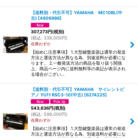
【送料別・代引不可】YAMAHA MC10BL(中
古)
[
4606986
]
307,273
円
(税別)
(
税込
:
338,000
円
)
在庫わずか
【始めに注意事項】 1.大型鍵盤楽器は通常の発送
方法と運送方法が異なる為、別途送料が必要にな
ります。 2.一般発送方法の商品を取り扱う関係
上、商品ページ内に送料無料等の表記が表示され
る場合がござい…
【送料別・代引不可】YAMAHA サイレントピ
アノ YU11 RSC3-10(中古)
[
6274225
]
543,636
円
(税別)
(
税込
:
598,000
円
)
在庫わずか
【始めに注意事項】 1.大型鍵盤楽器は通常の発送
方法と運送方法が異なる為、別途送料が必要にな