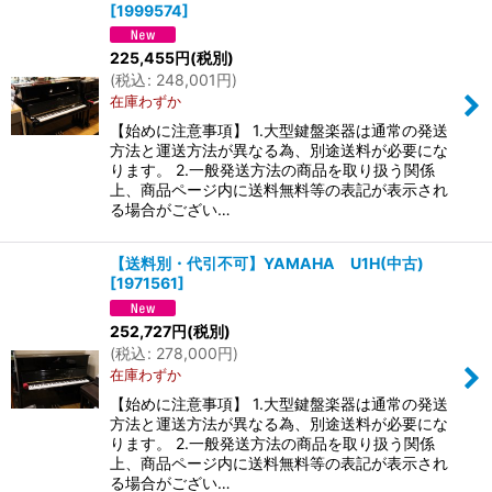
[
1999574
]
並び順
:
225,455
円
(税別)
(
税込
:
248,001
円
)
絞り込む
在庫わずか
【始めに注意事項】 1.大型鍵盤楽器は通常の発送
方法と運送方法が異なる為、別途送料が必要にな
ります。 2.一般発送方法の商品を取り扱う関係
上、商品ページ内に送料無料等の表記が表示され
る場合がござい…
【送料別・代引不可】YAMAHA U1H(中古)
[
1971561
]
252,727
円
(税別)
(
税込
:
278,000
円
)
在庫わずか
【始めに注意事項】 1.大型鍵盤楽器は通常の発送
方法と運送方法が異なる為、別途送料が必要にな
ります。 2.一般発送方法の商品を取り扱う関係
上、商品ページ内に送料無料等の表記が表示され
る場合がござい…