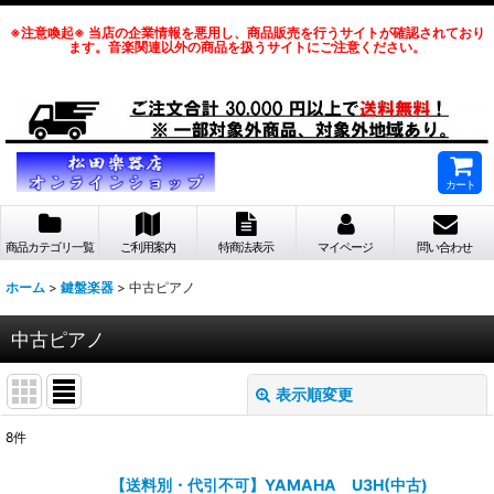
※注意喚起※ 当店の企業情報を悪用し、商品販売を行うサイトが確認されており
ます。音楽関連以外の商品を扱うサイトにご注意ください。
カート
商品カテゴリ一覧
ご利用案内
特商法表示
マイページ
問い合わせ
ホーム
>
鍵盤楽器
>
中古ピアノ
中古ピアノ
表示順変更
閉じる
8
件
表示数
:
【送料別・代引不可】YAMAHA U3H(中古)