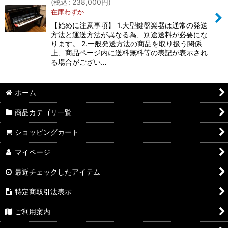
(
税込
:
238,000
円
)
在庫わずか
【始めに注意事項】 1.大型鍵盤楽器は通常の発送
方法と運送方法が異なる為、別途送料が必要にな
ります。 2.一般発送方法の商品を取り扱う関係
上、商品ページ内に送料無料等の表記が表示され
る場合がござい…
ホーム
商品カテゴリ一覧
ショッピングカート
マイページ
最近チェックしたアイテム
特定商取引法表示
ご利用案内