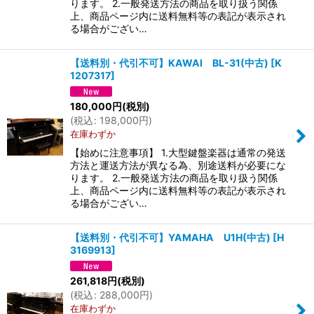
ります。 2.一般発送方法の商品を取り扱う関係
上、商品ページ内に送料無料等の表記が表示され
る場合がござい…
【送料別・代引不可】KAWAI BL-31(中古)
[
K
1207317
]
180,000
円
(税別)
(
税込
:
198,000
円
)
在庫わずか
【始めに注意事項】 1.大型鍵盤楽器は通常の発送
方法と運送方法が異なる為、別途送料が必要にな
ります。 2.一般発送方法の商品を取り扱う関係
上、商品ページ内に送料無料等の表記が表示され
る場合がござい…
【送料別・代引不可】YAMAHA U1H(中古)
[
H
3169913
]
261,818
円
(税別)
(
税込
:
288,000
円
)
在庫わずか