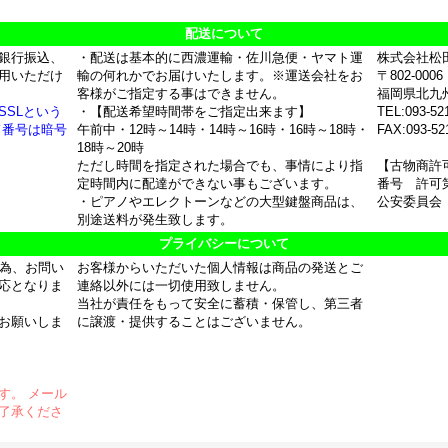
配送について
銀行振込、
・配送は基本的に西濃運輸・佐川急便・ヤマト運
株式会社松
用いただけ
輸の何れかでお届けいたします。※運送会社をお
〒802-0006
客様がご指定する事はできません。
福岡県北九
SSLという
・【配送希望時間帯をご指定出来ます】
TEL:093-52
ド番号は暗号
午前中・12時～14時・14時～16時・16時～18時・
FAX:093-52
18時～20時
ただし時間を指定された場合でも、事情により指
【古物商許
定時間内に配達ができない事もございます。
番号 許可第
・ピアノやエレクトーンなどの大型鍵盤商品は、
公安委員会
別途送料が発生致します。
プライバシーについて
の為、お問い
お客様からいただいた個人情報は商品の発送とご
応となりま
連絡以外には一切使用致しません。
当社が責任をもって安全に蓄積・保管し、第三者
お願いしま
に譲渡・提供することはございません。
す。 メール
了承くださ