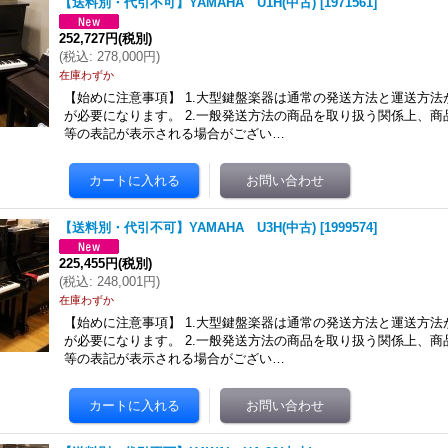
【送料別・代引不可】YAMAHA U1H(中古)
[
1971561
]
252,727円
(税別)
(
税込
:
278,000円
)
在庫わずか
【始めに注意事項】 1.大型鍵盤楽器は通常の発送方法と運送方
が必要になります。 2.一般発送方法の商品を取り扱う関係上、
等の表記が表示される場合がござい…
【送料別・代引不可】YAMAHA U3H(中古)
[
1999574
]
225,455円
(税別)
(
税込
:
248,001円
)
在庫わずか
【始めに注意事項】 1.大型鍵盤楽器は通常の発送方法と運送方
が必要になります。 2.一般発送方法の商品を取り扱う関係上、
等の表記が表示される場合がござい…