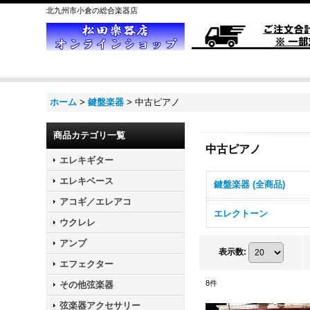
北九州市小倉の総合楽器店
ホーム
>
鍵盤楽器
>
中古ピアノ
商品カテゴリ一覧
中古ピアノ
エレキギター
エレキベース
鍵盤楽器 (全商品)
アコギ／エレアコ
エレクトーン
ウクレレ
アンプ
表示数
:
エフェクター
8
件
その他弦楽器
弦楽器アクセサリー