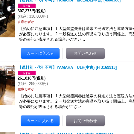
【送料別・代引不可】YAMAHA MC10BL(中古)
[
4606986
]
307,273円
(税別)
(
税込
:
338,000円
)
在庫わずか
【始めに注意事項】 1.大型鍵盤楽器は通常の発送方法と運送方
が必要になります。 2.一般発送方法の商品を取り扱う関係上、
等の表記が表示される場合がござい…
【送料別・代引不可】YAMAHA U1H(中古)
[
H 3169913
]
261,818円
(税別)
(
税込
:
288,000円
)
在庫わずか
【始めに注意事項】 1.大型鍵盤楽器は通常の発送方法と運送方
が必要になります。 2.一般発送方法の商品を取り扱う関係上、
等の表記が表示される場合がござい…