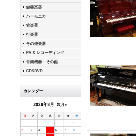
鍵盤楽器
ハーモニカ
管楽器
打楽器
その他楽器
PA & レコーディング
音楽機器・その他
CD&DVD
カレンダー
2026年8月
次月»
日
月
火
水
木
金
土
1
2
3
4
5
6
7
8