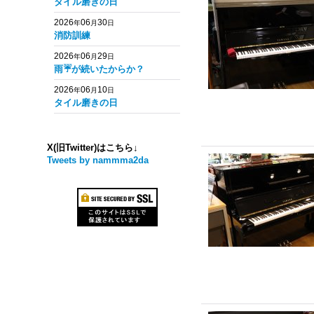
タイル磨きの日
2026
06
30
年
月
日
消防訓練
2026
06
29
年
月
日
雨☔️が続いたからか？
2026
06
10
年
月
日
タイル磨きの日
X(旧Twitter)はこちら↓
Tweets by nammma2da