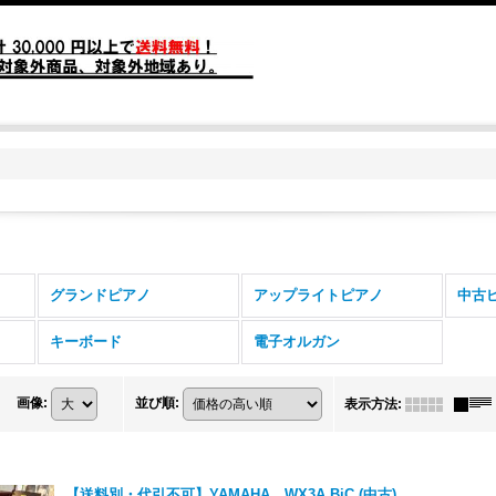
グランドピアノ
アップライトピアノ
中古
キーボード
電子オルガン
画像
:
並び順
:
表示方法
:
【送料別・代引不可】YAMAHA WX3A BiC (中古)