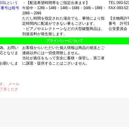
SSLという
・【配送希望時間帯をご指定出来ます】
TEL:093-52
ド番号は暗号
午前中・12時～14時・14時～16時・16時～18時・
FAX:093-52
18時～20時
ただし時間を指定された場合でも、事情により指
【古物商許
定時間内に配達ができない事もございます。
番号 許可第
・ピアノやエレクトーンなどの大型鍵盤商品は、
公安委員会
別途送料が発生致します。
プライバシーについて
の為、お問い
お客様からいただいた個人情報は商品の発送とご
応となりま
連絡以外には一切使用致しません。
当社が責任をもって安全に蓄積・保管し、第三者
お願いしま
に譲渡・提供することはございません。
す。 メール
了承くださ