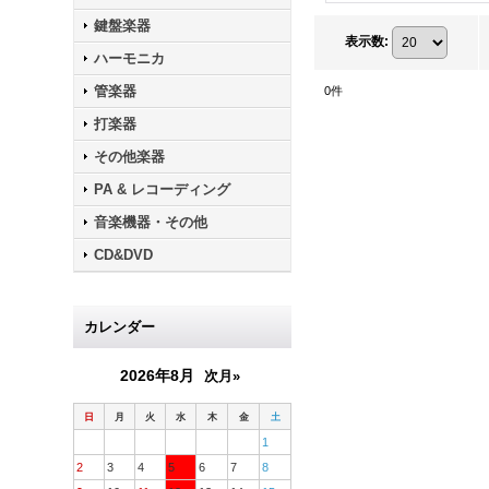
鍵盤楽器
表示数
:
ハーモニカ
管楽器
0
件
打楽器
その他楽器
PA & レコーディング
音楽機器・その他
CD&DVD
カレンダー
2026年8月
次月»
日
月
火
水
木
金
土
1
2
3
4
5
6
7
8