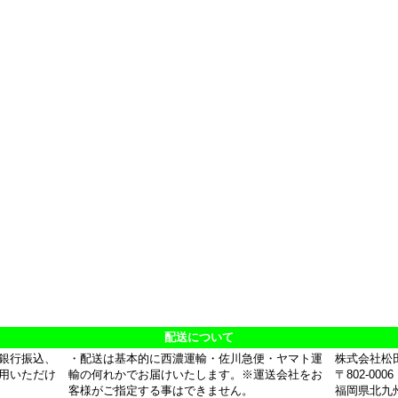
配送について
銀行振込、
・配送は基本的に西濃運輸・佐川急便・ヤマト運
株式会社松
用いただけ
輸の何れかでお届けいたします。※運送会社をお
〒802-0006
客様がご指定する事はできません。
福岡県北九