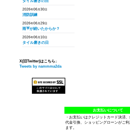
タイル磨きの日
2026
06
30
年
月
日
消防訓練
2026
06
29
年
月
日
雨☔️が続いたからか？
2026
06
10
年
月
日
タイル磨きの日
X(旧Twitter)はこちら↓
Tweets by nammma2da
お支払いについて
・お支払いはクレジットカード決済、
代金引換、ショッピングローンがご利
ます。