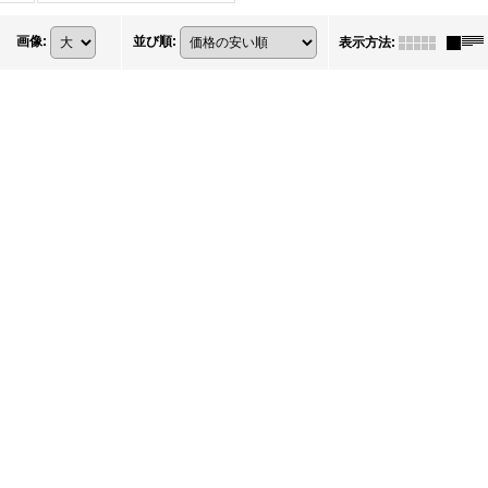
画像
:
並び順
:
表示方法
: