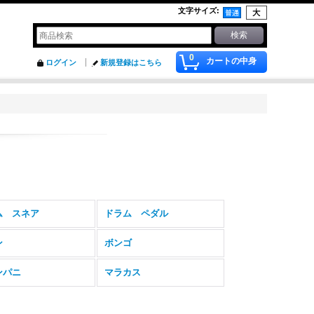
文字サイズ
:
0
カートの中身
ログイン
新規登録はこちら
ム スネア
ドラム ペダル
ン
ボンゴ
ンパニ
マラカス