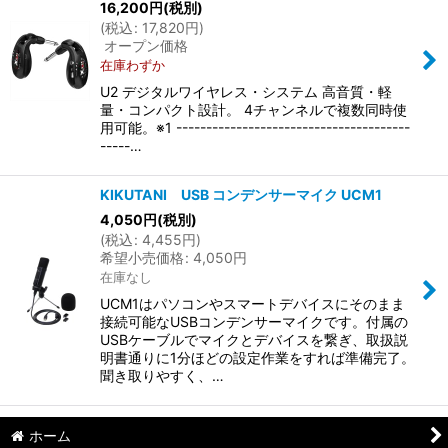
16,200
円
(税別)
(
税込
:
17,820
円
)
オープン価格
在庫わずか
U2 デジタルワイヤレス・システム 高音質・軽
量・コンパクト設計。 4チャンネルで複数同時使
用可能。※1 ---------------------------------------
-----…
KIKUTANI USB コンデンサーマイク UCM1
4,050
円
(税別)
(
税込
:
4,455
円
)
希望小売価格
:
4,050
円
在庫なし
UCM1はパソコンやスマートデバイスにそのまま
接続可能なUSBコンデンサーマイクです。付属の
USBケーブルでマイクとデバイスを繋ぎ、取扱説
明書通りに1分ほどの設定作業をすれば準備完了。
聞き取りやすく、…
ホーム