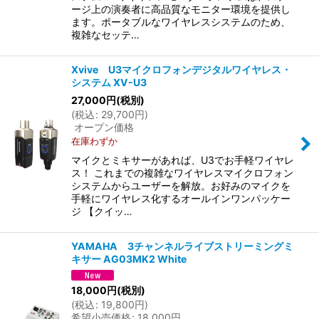
ージ上の演奏者に高品質なモニター環境を提供し
ます。ポータブルなワイヤレスシステムのため、
複雑なセッテ…
Xvive U3マイクロフォンデジタルワイヤレス・
システム XV-U3
27,000
円
(税別)
(
税込
:
29,700
円
)
オープン価格
在庫わずか
マイクとミキサーがあれば、U3でお手軽ワイヤレ
ス！ これまでの複雑なワイヤレスマイクロフォン
システムからユーザーを解放。お好みのマイクを
手軽にワイヤレス化するオールインワンパッケー
ジ 【クイッ…
YAMAHA 3チャンネルライブストリーミングミ
キサー AG03MK2 White
18,000
円
(税別)
(
税込
:
19,800
円
)
希望小売価格
:
18,000
円