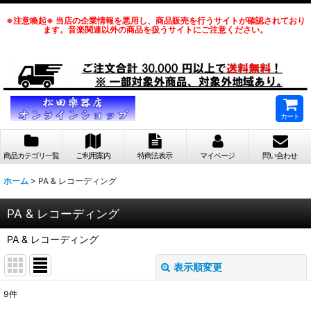
※注意喚起※ 当店の企業情報を悪用し、商品販売を行うサイトが確認されており
ます。音楽関連以外の商品を扱うサイトにご注意ください。
カート
商品カテゴリ一覧
ご利用案内
特商法表示
マイページ
問い合わせ
ホーム
>
PA & レコーディング
PA & レコーディング
PA & レコーディング
表示順変更
閉じる
9
件
サブカテゴリ
: