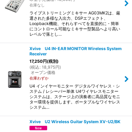
在庫なし
ライブストリーミングミキサー AG03MK2は、厳
選された多様な入出力、DSPエフェクト、
Loopback機能、それらすべてを直接的に・簡単
にコントロール可能なミキサー型製品へより高い
レベルで落とし…
Xvive U4 IN-EAR MONITOR Wireless System
Receiver
17,250
円
(税別)
(
税込
:
18,975
円
)
オープン価格
在庫わずか
U4 インイヤーモニター デジタルワイヤレス・シ
ステム / レシーバー単体 U4ワイヤレスモニター
システムは、ステージ上の演奏者に高品質なモニ
ター環境を提供します。ポータブルなワイヤレス
システム…
Xvive U2 Wireless Guitar System XV-U2/BK