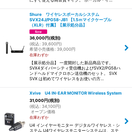
Shure ワイヤレスボーカルシステム
SVX24J/PG58-JB1 【1.5ｍマイクケーブル
（XLR）付属】【展示処分品】
36,000
円
(税別)
(
税込
:
39,600
円
)
希望小売価格
:
39,000
円
在庫わずか
【展示処分品】 一度開封した新品商品です。
SVX4ダイバーシティ受信機およびSVX2/PG58ハ
ンドヘルドマイクロホン送信機のセット。 SVX
SVX は初めてワイヤレスをお使いの方…
Xvive U4 IN-EAR MONITOR Wireless System
31,000
円
(税別)
(
税込
:
34,100
円
)
オープン価格
在庫わずか
U4 インイヤーモニター デジタルワイヤレス・シ
ステム U4ワイヤレスモニターシステムは、ステ