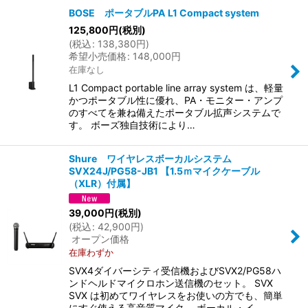
BOSE ポータブルPA L1 Compact system
125,800
円
(税別)
(
税込
:
138,380
円
)
表示数
:
希望小売価格
:
148,000
円
在庫なし
並び順
:
L1 Compact portable line array system は、軽量
かつポータブル性に優れ、PA・モニター・アンプ
のすべてを兼ね備えたポータブル拡声システムで
絞り込む
す。 ボーズ独自技術により…
Shure ワイヤレスボーカルシステム
SVX24J/PG58-JB1 【1.5ｍマイクケーブル
（XLR）付属】
39,000
円
(税別)
(
税込
:
42,900
円
)
オープン価格
在庫わずか
SVX4ダイバーシティ受信機およびSVX2/PG58ハ
ンドヘルドマイクロホン送信機のセット。 SVX
SVX は初めてワイヤレスをお使いの方でも、簡単
にすぐ使える高音質マイク。 ボーカル・イ…