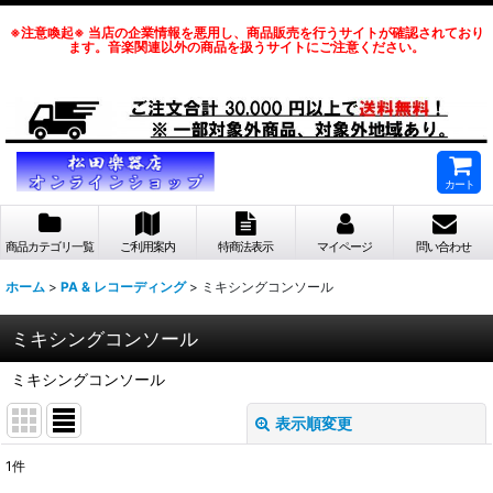
※注意喚起※ 当店の企業情報を悪用し、商品販売を行うサイトが確認されており
ます。音楽関連以外の商品を扱うサイトにご注意ください。
カート
商品カテゴリ一覧
ご利用案内
特商法表示
マイページ
問い合わせ
ホーム
>
PA & レコーディング
>
ミキシングコンソール
ミキシングコンソール
ミキシングコンソール
表示順変更
閉じる
1
件
表示数
: