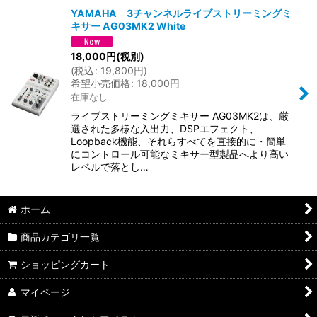
YAMAHA 3チャンネルライブストリーミングミ
キサー AG03MK2 White
並び順
:
18,000
円
(税別)
(
税込
:
19,800
円
)
絞り込む
希望小売価格
:
18,000
円
在庫なし
ライブストリーミングミキサー AG03MK2は、厳
選された多様な入出力、DSPエフェクト、
Loopback機能、それらすべてを直接的に・簡単
にコントロール可能なミキサー型製品へより高い
レベルで落とし…
ホーム
商品カテゴリ一覧
ショッピングカート
マイページ