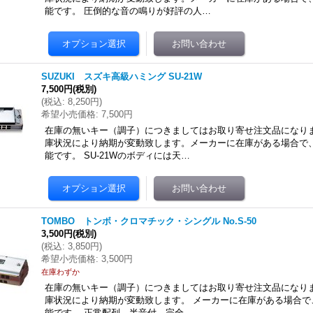
能です。 圧倒的な音の鳴りが好評の人…
SUZUKI スズキ高級ハミング SU-21W
7,500円
(税別)
(
税込
:
8,250円
)
希望小売価格
:
7,500円
在庫の無いキー（調子）につきましてはお取り寄せ注文品になりま
庫状況により納期が変動致します。メーカーに在庫がある場合で
能です。 SU-21Wのボディには天…
TOMBO トンボ・クロマチック・シングル No.S-50
3,500円
(税別)
(
税込
:
3,850円
)
希望小売価格
:
3,500円
在庫わずか
在庫の無いキー（調子）につきましてはお取り寄せ注文品になりま
庫状況により納期が変動致します。 メーカーに在庫がある場合で
能です。 正常配列、半音付、完全…