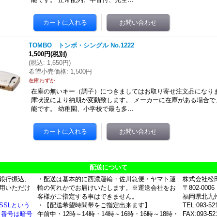
TOMBO トンボ・シングル No.1222
1,500円
(税別)
(
税込
:
1,650円
)
希望小売価格
:
1,500円
在庫わずか
在庫の無いキー（調子）につきましてはお取り寄せ注文品になりま
庫状況により納期が変動致します。 メーカーに在庫がある場合で
能です。 幼稚園、小学校で最も多…
配送について
銀行振込、
・配送は基本的に西濃運輸・佐川急便・ヤマト運
株式会社松
用いただけ
輸の何れかでお届けいたします。※運送会社をお
〒802-0006
客様がご指定する事はできません。
福岡県北九
SSLという
・【配送希望時間帯をご指定出来ます】
TEL:093-52
ド番号は暗号
午前中・12時～14時・14時～16時・16時～18時・
FAX:093-52