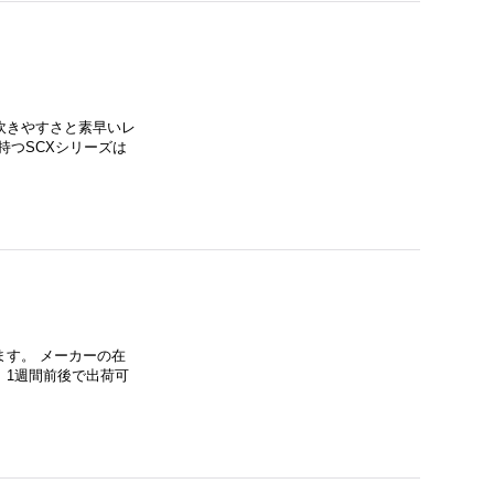
吹きやすさと素早いレ
持つSCXシリーズは
す。 メーカーの在
、1週間前後で出荷可