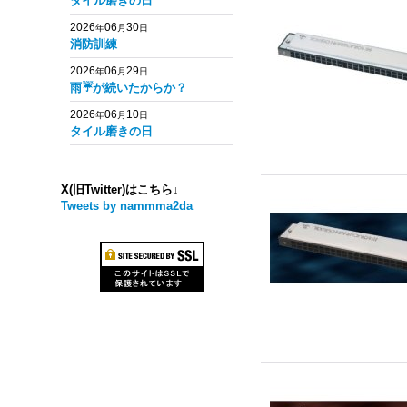
タイル磨きの日
2026
06
30
年
月
日
消防訓練
2026
06
29
年
月
日
雨☔️が続いたからか？
2026
06
10
年
月
日
タイル磨きの日
X(旧Twitter)はこちら↓
Tweets by nammma2da