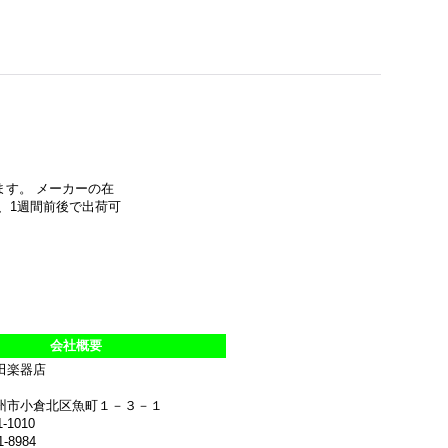
す。 メーカーの在
、1週間前後で出荷可
会社概要
田楽器店
州市小倉北区魚町１－３－１
1-1010
1-8984