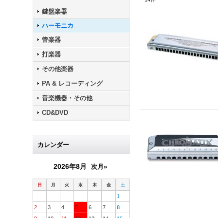
鍵盤楽器
ハーモニカ
管楽器
打楽器
その他楽器
PA & レコーディング
音楽機器・その他
CD&DVD
カレンダー
2026年8月
次月»
日
月
火
水
木
金
土
1
2
3
4
5
6
7
8