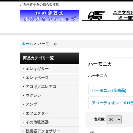
北九州市小倉の総合楽器店
ホーム
>
ハーモニカ
商品カテゴリ一覧
ハーモニカ
エレキギター
ハーモニカ
エレキベース
アコギ／エレアコ
ハーモニカ (全商品)
ウクレレ
アンプ
エフェクター
表示数
:
その他弦楽器
弦楽器アクセサリー
14
件