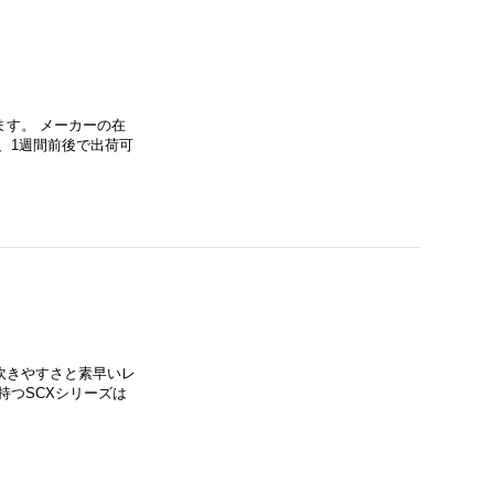
す。 メーカーの在
、1週間前後で出荷可
吹きやすさと素早いレ
持つSCXシリーズは