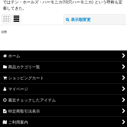
ではテン・ホールズ・ハーモニカ(10穴ハーモニカ) という呼称も定
着してきた。
表示順変更
閉じる
0
件
表示数
:
並び順
:
ホーム
絞り込む
商品カテゴリ一覧
ショッピングカート
マイページ
最近チェックしたアイテム
特定商取引法表示
ご利用案内