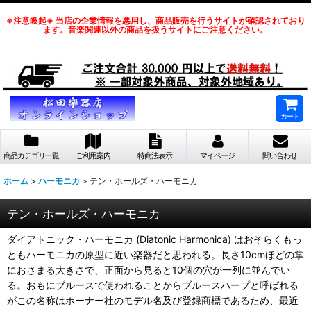
※注意喚起※ 当店の企業情報を悪用し、商品販売を行うサイトが確認されており
ます。音楽関連以外の商品を扱うサイトにご注意ください。
カート
商品カテゴリ一覧
ご利用案内
特商法表示
マイページ
問い合わせ
ホーム
>
ハーモニカ
>
テン・ホールズ・ハーモニカ
テン・ホールズ・ハーモニカ
ダイアトニック・ハーモニカ (Diatonic Harmonica) はおそらくもっ
ともハーモニカの原型に近い楽器だと思われる。長さ10cmほどの掌
におさまる大きさで、正面から見ると10個の穴が一列に並んでい
る。おもにブルースで使われることからブルースハープと呼ばれる
がこの名称はホーナー社のモデル名及び登録商標であるため、最近