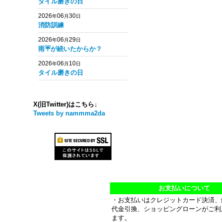
タイル磨きの日
2026
06
30
年
月
日
消防訓練
2026
06
29
年
月
日
雨☔️が続いたからか？
2026
06
10
年
月
日
タイル磨きの日
X(旧Twitter)はこちら↓
Tweets by nammma2da
お支払いについて
・お支払いはクレジットカード決済、
代金引換、ショッピングローンがご利
ます。