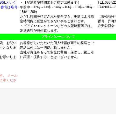
SSLという
・【配送希望時間帯をご指定出来ます】
TEL:093-52
ド番号は暗号
午前中・12時～14時・14時～16時・16時～18時・
FAX:093-52
18時～20時
ただし時間を指定された場合でも、事情により指
【古物商許
定時間内に配達ができない事もございます。
番号 許可第
・ピアノやエレクトーンなどの大型鍵盤商品は、
公安委員会
別途送料が発生致します。
プライバシーについて
の為、お問い
お客様からいただいた個人情報は商品の発送とご
応となりま
連絡以外には一切使用致しません。
当社が責任をもって安全に蓄積・保管し、第三者
お願いしま
に譲渡・提供することはございません。
す。 メール
了承くださ