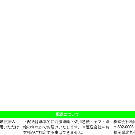
配送について
銀行振込、
・配送は基本的に西濃運輸・佐川急便・ヤマト運
株式会社松
用いただけ
輸の何れかでお届けいたします。※運送会社をお
〒802-0006
客様がご指定する事はできません。
福岡県北九