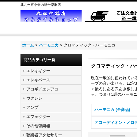
北九州市小倉の総合楽器店
ホーム
>
ハーモニカ
>
クロマティック・ハーモニカ
商品カテゴリ一覧
クロマティック・ハ
エレキギター
現在一般的に使われてい
エレキベース
ーブの音が出せる。12穴
ぐ後ろにある穴あき板に
アコギ／エレアコ
る。つまりC調のハーモニ
ウクレレ
アンプ
ハーモニカ (全商品)
エフェクター
その他弦楽器
弦楽器アクセサリー