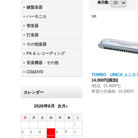
表示数
:
鍵盤楽器
ハーモニカ
3
件
管楽器
打楽器
その他楽器
PA & レコーディング
音楽機器・その他
CD&DVD
TOMBO UNICA ユニカ N
14,000円
(税別)
(
税込
:
15,400円
)
希望小売価格
:
14,000円
カレンダー
2026年8月
次月»
日
月
火
水
木
金
土
1
2
3
4
5
6
7
8