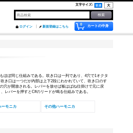
文字サイズ
:
0
カートの中身
ログイン
新規登録はこちら
もほぼ同じ仕組みである。吹き口は一列であり、4穴で1オクタ
。吹き口は一つだが内部は上下2段にわかれていて、吹き口のす
の穴が開放される。レバーを放せば板はばね仕掛けで元に戻
り、レバーを押すとC#のリードが鳴る仕組みである。
ハーモニカ
その他ハーモニカ