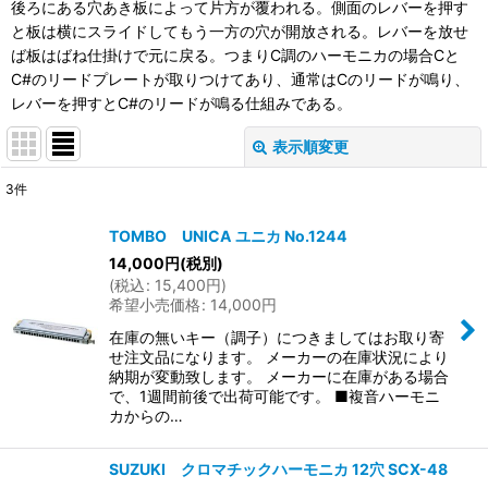
後ろにある穴あき板によって片方が覆われる。側面のレバーを押す
と板は横にスライドしてもう一方の穴が開放される。レバーを放せ
ば板はばね仕掛けで元に戻る。つまりC調のハーモニカの場合Cと
C#のリードプレートが取りつけてあり、通常はCのリードが鳴り、
レバーを押すとC#のリードが鳴る仕組みである。
表示順変更
閉じる
3
件
表示数
:
TOMBO UNICA ユニカ No.1244
14,000
円
(税別)
並び順
:
(
税込
:
15,400
円
)
希望小売価格
:
14,000
円
絞り込む
在庫の無いキー（調子）につきましてはお取り寄
せ注文品になります。 メーカーの在庫状況により
納期が変動致します。 メーカーに在庫がある場合
で、1週間前後で出荷可能です。 ■複音ハーモニ
カからの…
SUZUKI クロマチックハーモニカ 12穴 SCX-48