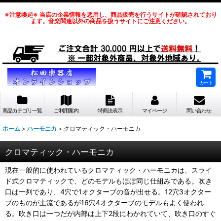
※注意喚起※ 当店の企業情報を悪用し、商品販売を行うサイトが確認されており
ます。音楽関連以外の商品を扱うサイトにご注意ください。
カート
商品カテゴリ一覧
ご利用案内
特商法表示
マイページ
問い合わせ
ホーム
>
ハーモニカ
>
クロマティック・ハーモニカ
クロマティック・ハーモニカ
現在一般的に使われているクロマティック・ハーモニカは、スライ
ド式クロマティックで、どのモデルもほぼ同じ仕組みである。吹き
口は一列であり、4穴で1オクターブの音が出せる。12穴3オクター
ブのものが主流であるが16穴4オクターブのモデルもよく使われ
る。吹き口は一つだが内部は上下2段にわかれていて、吹き口のすぐ