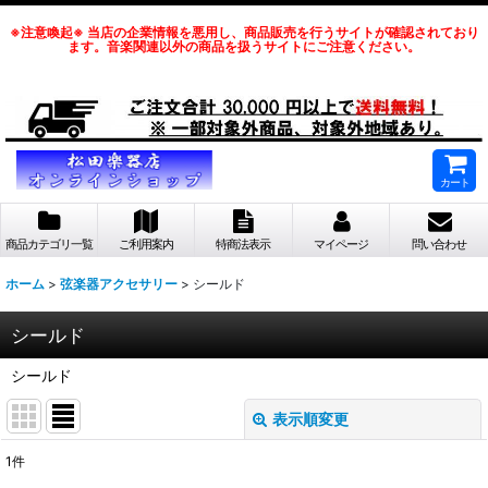
※注意喚起※ 当店の企業情報を悪用し、商品販売を行うサイトが確認されており
ます。音楽関連以外の商品を扱うサイトにご注意ください。
カート
商品カテゴリ一覧
ご利用案内
特商法表示
マイページ
問い合わせ
ホーム
>
弦楽器アクセサリー
>
シールド
シールド
シールド
表示順変更
閉じる
1
件
表示数
: