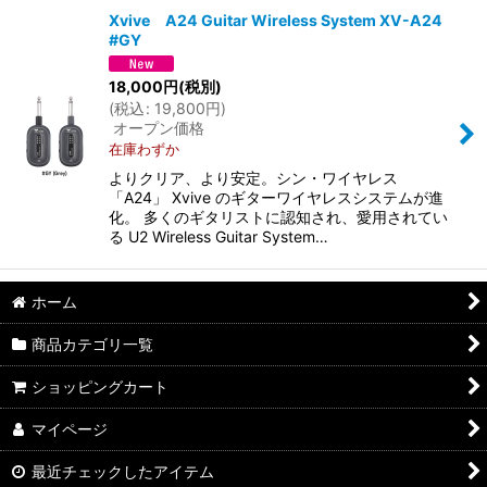
Xvive A24 Guitar Wireless System XV-A24
#GY
並び順
:
18,000
円
(税別)
(
税込
:
19,800
円
)
絞り込む
オープン価格
在庫わずか
よりクリア、より安定。シン・ワイヤレス
「A24」 Xvive のギターワイヤレスシステムが進
化。 多くのギタリストに認知され、愛用されてい
る U2 Wireless Guitar System…
ホーム
商品カテゴリ一覧
ショッピングカート
マイページ
最近チェックしたアイテム