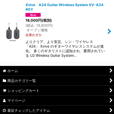
Xvive A24 Guitar Wireless System XV-A24
#GY
並び順
:
18,000
円
(税別)
(
税込
:
19,800
円
)
絞り込む
オープン価格
在庫わずか
よりクリア、より安定。シン・ワイヤレス
「A24」 Xvive のギターワイヤレスシステムが進
化。 多くのギタリストに認知され、愛用されてい
る U2 Wireless Guitar System…
ホーム
商品カテゴリ一覧
ショッピングカート
マイページ
最近チェックしたアイテム