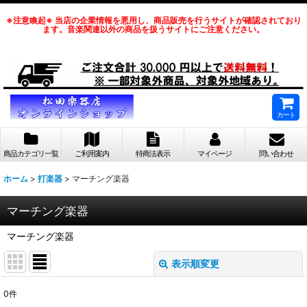
※注意喚起※ 当店の企業情報を悪用し、商品販売を行うサイトが確認されており
ます。音楽関連以外の商品を扱うサイトにご注意ください。
カート
商品カテゴリ一覧
ご利用案内
特商法表示
マイページ
問い合わせ
ホーム
>
打楽器
>
マーチング楽器
マーチング楽器
マーチング楽器
表示順変更
閉じる
0
件
表示数
: