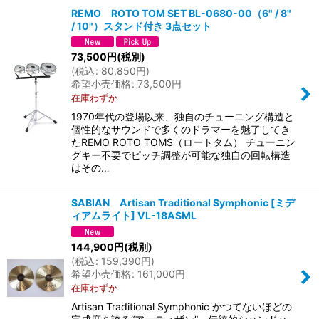
REMO ROTO TOM SET BL-0680-00（6" / 8"
/ 10"）スタンド付き 3点セット
並び順
:
73,500
円
(税別)
(
税込
:
80,850
円
)
絞り込む
希望小売価格
:
73,500
円
在庫わずか
1970年代の登場以来、独自のチューニング構造と
個性的なサウンドで多くのドラマーを魅了してき
たREMO ROTO TOMS（ロートタム） チューニン
グキー不要でピッチ調整が可能な独自の回転構造
はその…
SABIAN Artisan Traditional Symphonic [ミデ
ィアムライト] VL-18ASML
144,900
円
(税別)
(
税込
:
159,390
円
)
希望小売価格
:
161,000
円
在庫わずか
Artisan Traditional Symphonic かつてないほどの