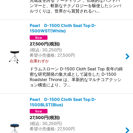
完成度を誇る“アーティザン”。伝統的なハンドハ
ンマーと、斬新なテクノロジーを駆使したシンバ
ルづくりは、世界から賞賛されるハ…
Pearl D-1500 Cloth Seat Top D-
1500WST(White)
27,500
円
(税別)
(
税込
:
30,250
円
)
希望小売価格
:
27,500
円
在庫わずか
ドラムスローン D-1500 Cloth Seat Top 長年の綿
密な研究開発の集大成として誕生した D-1500
Roadster Throne は、革新的なマルチコアクッシ
ョン構造により、フ…
Pearl D-1500 Cloth Seat Top D-
1500BLST(Blue)
27,500
円
(税別)
(
税込
:
30,250
円
)
希望小売価格
:
27,500
円