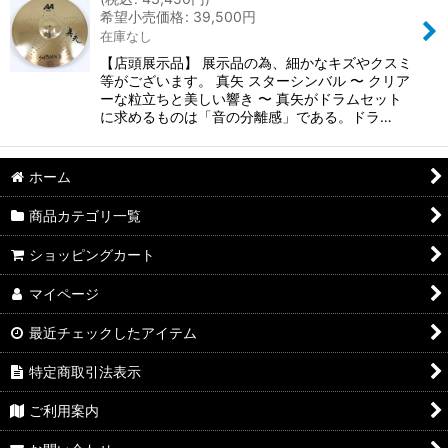
希望小売価格
:
39,500
円
在庫なし
【店頭展示品】 展示品の為、細かなキズやクスミ
等がございます。 真矢 スターシンバル 〜 クリア
ーな粒立ちと美しい響き 〜 真矢がドラムセット
に求めるものは「音の分離感」である。ドラ…
ホーム
商品カテゴリ一覧
ショッピングカート
マイページ
最近チェックしたアイテム
特定商取引法表示
ご利用案内