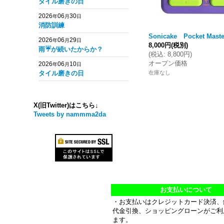
タイル磨きの日
2026
06
30
年
月
日
消防訓練
Sonicake Pocket Mast
2026
06
29
年
月
日
8,000円
(税別)
雨☔️が続いたからか？
(
税込
:
8,800円
)
オープン価格
2026
06
10
年
月
日
タイル磨きの日
在庫なし
X(旧Twitter)はこちら↓
Tweets by nammma2da
お支払いについて
・お支払いはクレジットカード決済、
代金引換、ショッピングローンがご利
ます。