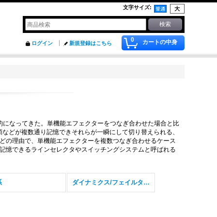
文字サイズ
:
0
カートの中身
ログイン
新規登録はこちら
的になってきた。単機能エフェクターをつなぎ合わせた場合と比
接続順などが複数通り記憶できそれらが一瞬にして切り替えられる、
どの理由で、単機能エフェクターを複数つなぎ合わせるケース
記憶できるラインセレクタやスイッチングシステムと呼ばれる
系
ダイナミクス/フェイルター系+その他