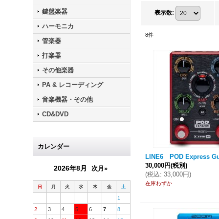
鍵盤楽器
表示数
:
ハーモニカ
8
件
管楽器
打楽器
その他楽器
PA & レコーディング
音楽機器・その他
CD&DVD
カレンダー
LINE6 POD Express Gu
30,000円
(税別)
2026年8月
次月»
(
税込
:
33,000円
)
在庫わずか
日
月
火
水
木
金
土
1
2
3
4
5
6
7
8