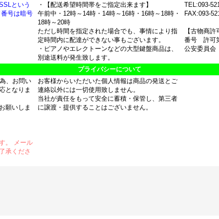
SSLという
・【配送希望時間帯をご指定出来ます】
TEL:093-52
ド番号は暗号
午前中・12時～14時・14時～16時・16時～18時・
FAX:093-52
18時～20時
ただし時間を指定された場合でも、事情により指
【古物商許
定時間内に配達ができない事もございます。
番号 許可第
・ピアノやエレクトーンなどの大型鍵盤商品は、
公安委員会
別途送料が発生致します。
プライバシーについて
の為、お問い
お客様からいただいた個人情報は商品の発送とご
応となりま
連絡以外には一切使用致しません。
当社が責任をもって安全に蓄積・保管し、第三者
お願いしま
に譲渡・提供することはございません。
す。 メール
了承くださ