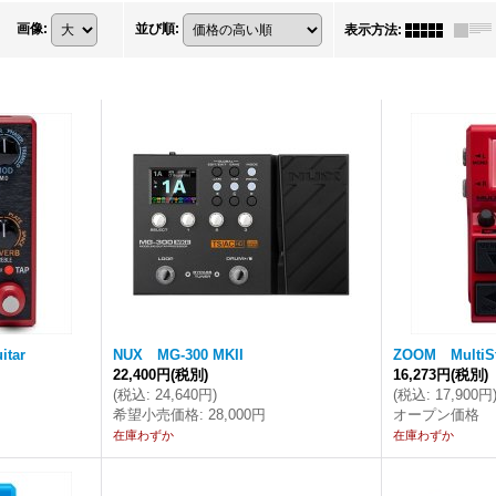
画像
:
並び順
:
表示方法
:
itar
NUX MG-300 MKII
ZOOM MultiS
22,400円
(税別)
16,273円
(税別)
(
税込
:
24,640円
)
(
税込
:
17,900円
希望小売価格
:
28,000円
オープン価格
在庫わずか
在庫わずか