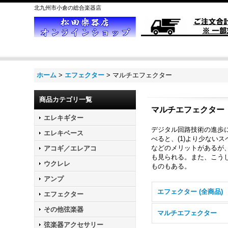
北九州市小倉の総合楽器店
ホーム
>
エフェクター
>
マルチエフェクター
商品カテゴリ一覧
マルチエフェクター
エレキギター
デジタル回路技術の進歩
エレキベース
べると、(1)より少ない
などのメリットがあるが
アコギ／エレアコ
も見られる。また、こう
ウクレレ
ものもある。
アンプ
エフェクター (全商品)
エフェクター
その他弦楽器
マルチエフェクター
弦楽器アクセサリー