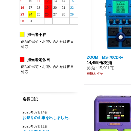
9
10
11
12
13
14
15
16
17
18
19
20
21
22
23
24
25
26
27
28
29
30
31
担当者不在
商品の出荷・お問い合わせは後日
対応
ZOOM MS-70CDR+
担当者定休日
14,455円
(税別)
商品の出荷・お問い合わせは後日
(
税込
:
15,901円
)
対応
在庫わずか
店長日記
2026
07
14
年
月
日
お祭りの山車を出しました。
2026
07
11
年
月
日