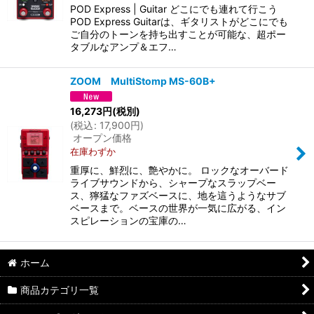
POD Express | Guitar どこにでも連れて行こう
POD Express Guitarは、ギタリストがどこにでも
ご自分のトーンを持ち出すことが可能な、超ポー
タブルなアンプ＆エフ…
ZOOM MultiStomp MS-60B+
16,273
円
(税別)
(
税込
:
17,900
円
)
オープン価格
在庫わずか
重厚に、鮮烈に、艶やかに。 ロックなオーバード
ライブサウンドから、シャープなスラップベー
ス、獰猛なファズベースに、地を這うようなサブ
ベースまで。ベースの世界が一気に広がる、イン
スピレーションの宝庫の…
ホーム
商品カテゴリ一覧