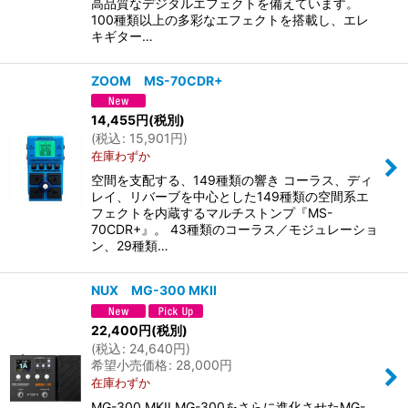
高品質なデジタルエフェクトを備えています。
100種類以上の多彩なエフェクトを搭載し、エレ
キギター…
ZOOM MS-70CDR+
14,455
円
(税別)
(
税込
:
15,901
円
)
在庫わずか
空間を支配する、149種類の響き コーラス、ディ
レイ、リバーブを中心とした149種類の空間系エ
フェクトを内蔵するマルチストンプ『MS-
70CDR+』。 43種類のコーラス／モジュレーショ
ン、29種類…
NUX MG-300 MKII
22,400
円
(税別)
(
税込
:
24,640
円
)
希望小売価格
:
28,000
円
在庫わずか
MG-300 MKII MG-300をさらに進化させたMG-