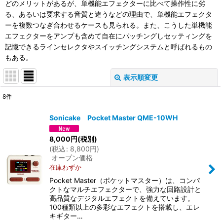
どのメリットがあるが、単機能エフェクターに比べて操作性に劣
る、あるいは要求する音質と違うなどの理由で、単機能エフェクタ
ーを複数つなぎ合わせるケースも見られる。また、こうした単機能
エフェクターをアンプも含めて自在にパッチングしセッティングを
記憶できるラインセレクタやスイッチングシステムと呼ばれるもの
もある。
表示順変更
閉じる
8
件
表示数
:
Sonicake Pocket Master QME-10WH
並び順
:
8,000
円
(税別)
(
税込
:
8,800
円
)
オープン価格
絞り込む
在庫わずか
Pocket Master（ポケットマスター）は、コンパ
クトなマルチエフェクターで、強力な回路設計と
高品質なデジタルエフェクトを備えています。
100種類以上の多彩なエフェクトを搭載し、エレ
キギター…