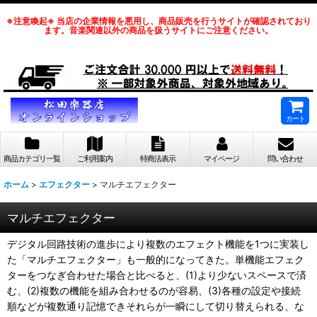
※注意喚起※ 当店の企業情報を悪用し、商品販売を行うサイトが確認されており
ます。音楽関連以外の商品を扱うサイトにご注意ください。
カート
商品カテゴリ一覧
ご利用案内
特商法表示
マイページ
問い合わせ
ホーム
>
エフェクター
>
マルチエフェクター
マルチエフェクター
デジタル回路技術の進歩により複数のエフェクト機能を1つに実装し
た「マルチエフェクター」も一般的になってきた。単機能エフェク
ターをつなぎ合わせた場合と比べると、(1)より少ないスペースで済
む、(2)複数の機能を組み合わせるのが容易、(3)各種の設定や接続
順などが複数通り記憶できそれらが一瞬にして切り替えられる、な