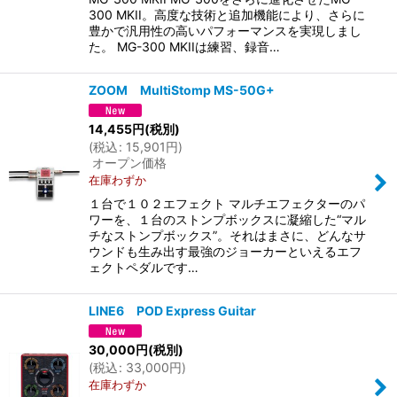
300 MKII。高度な技術と追加機能により、さらに
豊かで汎用性の高いパフォーマンスを実現しまし
た。 MG-300 MKIIは練習、録音…
ZOOM MultiStomp MS-50G+
14,455
円
(税別)
(
税込
:
15,901
円
)
オープン価格
在庫わずか
１台で１０２エフェクト マルチエフェクターのパ
ワーを、１台のストンプボックスに凝縮した“マル
チなストンプボックス”。それはまさに、どんなサ
ウンドも生み出す最強のジョーカーといえるエフ
ェクトペダルです…
LINE6 POD Express Guitar
30,000
円
(税別)
(
税込
:
33,000
円
)
在庫わずか