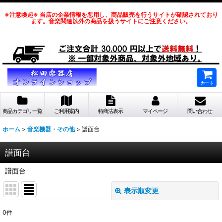
※注意喚起※ 当店の企業情報を悪用し、商品販売を行うサイトが確認されており
ます。音楽関連以外の商品を扱うサイトにご注意ください。
カート
商品カテゴリ一覧
ご利用案内
特商法表示
マイページ
問い合わせ
ホーム
>
音楽機器・その他
>
譜面台
譜面台
譜面台
表示順変更
閉じる
0
件
表示数
: