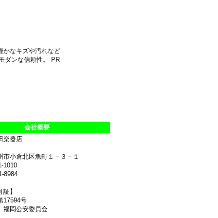
や僅かなキズや汚れなど
ダンな信頼性。 PR
会社概要
田楽器店
州市小倉北区魚町１－３－１
1-1010
1-8984
可証】
17594号
 福岡公安委員会