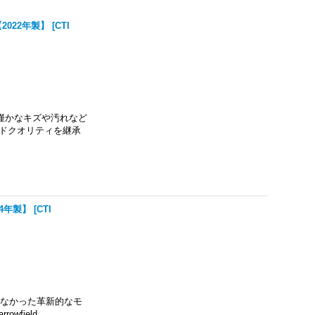
t 【2022年製】
[
CTI
や僅かなキズや汚れなど
ンドクオリティを継承
2024年製】
[
CTI
ーズにはなかった革新的なモ
wfield…