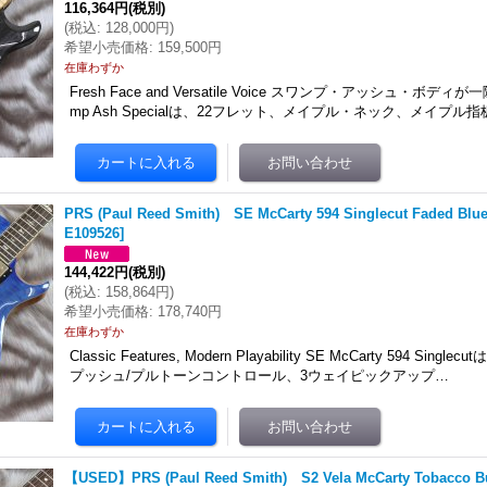
116,364円
(税別)
(
税込
:
128,000円
)
希望小売価格
:
159,500円
在庫わずか
Fresh Face and Versatile Voice スワンプ・アッシュ・ボディが
mp Ash Specialは、22フレット、メイプル・ネック、メイプル
PRS (Paul Reed Smith) SE McCarty 594 Singlecut Faded B
E109526
]
144,422円
(税別)
(
税込
:
158,864円
)
希望小売価格
:
178,740円
在庫わずか
Classic Features, Modern Playability SE McCarty 594 Sin
プッシュ/プルトーンコントロール、3ウェイピックアップ…
【USED】PRS (Paul Reed Smith) S2 Vela McCarty Tobacco