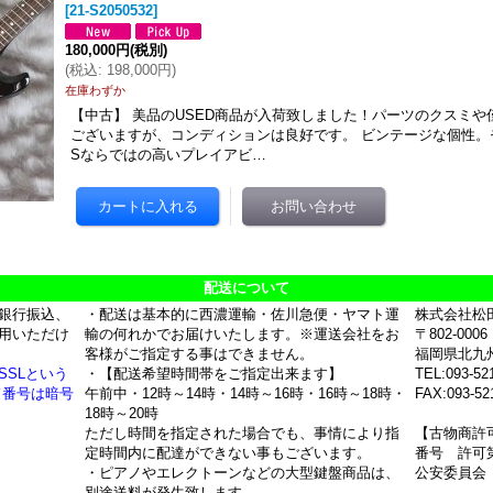
[
21-S2050532
]
180,000円
(税別)
(
税込
:
198,000円
)
在庫わずか
【中古】 美品のUSED商品が入荷致しました！パーツのクスミ
ございますが、コンディションは良好です。 ビンテージな個性。モ
Sならではの高いプレイアビ…
配送について
銀行振込、
・配送は基本的に西濃運輸・佐川急便・ヤマト運
株式会社松
用いただけ
輸の何れかでお届けいたします。※運送会社をお
〒802-0006
客様がご指定する事はできません。
福岡県北九
SSLという
・【配送希望時間帯をご指定出来ます】
TEL:093-52
ド番号は暗号
午前中・12時～14時・14時～16時・16時～18時・
FAX:093-52
18時～20時
ただし時間を指定された場合でも、事情により指
【古物商許
定時間内に配達ができない事もございます。
番号 許可第
・ピアノやエレクトーンなどの大型鍵盤商品は、
公安委員会
別途送料が発生致します。