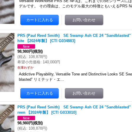
Versatile Workhorse PRS SE NF3は、これまでのSEシリ
デルです。 その理由は、このモデル最大の特徴ともいえるPRS Narro
PRS (Paul Reed Smith) SE Swamp Ash CE 24 "Sandblasted" 
hite 【2024年製】
[
CTI G034883
]
98,980円
(税別)
(
税込
:
108,878円
)
希望小売価格
:
140,000円
在庫わずか
Addictive Playability, Versatile Tone and Distinctive Looks SE 
blasted” リミテッド・エ…
PRS (Paul Reed Smith) SE Swamp Ash CE 24 "Sandblasted" 
reen 【2024年製】
[
CTI G033010
]
98,980円
(税別)
(
税込
:
108,878円
)