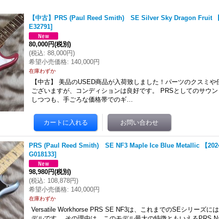
【中古】PRS (Paul Reed Smith) SE Silver Sky Dragon Frui
E32791
]
80,000円
(税別)
(
税込
:
88,000円
)
希望小売価格
:
140,000円
在庫わずか
【中古】 美品のUSED商品が入荷致しました！パーツのクスミ
ございますが、コンディションは良好です。 PRSとしてのサウ
しつつも、手ごろな価格帯でのギ…
PRS (Paul Reed Smith) SE NF3 Maple Ice Blue Metallic 【
G018133
]
98,980円
(税別)
(
税込
:
108,878円
)
希望小売価格
:
140,000円
在庫わずか
Versatile Workhorse PRS SE NF3は、これまでのSEシリ
デルです。 その理由は、このモデル最大の特徴ともいえるPRS Narro