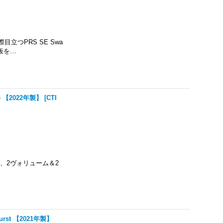
一際目立つPRS SE Swa
指板を…
lue 【2022年製】
[
CTI
glecutは、2ヴォリューム＆2
 Burst 【2021年製】