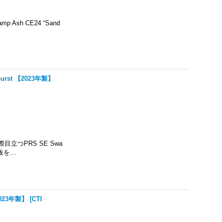
Swamp Ash CE24 “Sand
nburst 【2023年製】
一際目立つPRS SE Swa
指板を…
【2023年製】
[
CTI