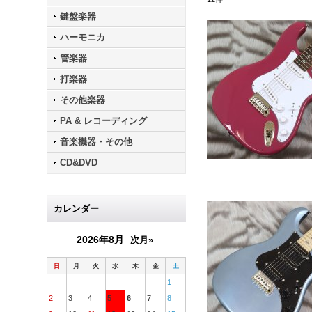
鍵盤楽器
ハーモニカ
管楽器
打楽器
その他楽器
PA & レコーディング
音楽機器・その他
CD&DVD
カレンダー
2026年8月
次月»
日
月
火
水
木
金
土
1
2
3
4
5
6
7
8