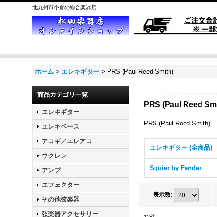
北九州市小倉の総合楽器店
ホーム
>
エレキギター
>
PRS (Paul Reed Smith)
商品カテゴリ一覧
PRS (Paul Reed Smi
エレキギター
PRS (Paul Reed Smith)
エレキベース
アコギ／エレアコ
エレキギター (全商品)
ウクレレ
Squier by Fender
アンプ
エフェクター
表示数
:
その他弦楽器
弦楽器アクセサリー
12
件