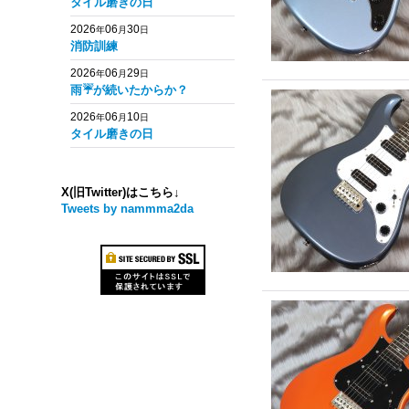
タイル磨きの日
2026
06
30
年
月
日
消防訓練
2026
06
29
年
月
日
雨☔️が続いたからか？
2026
06
10
年
月
日
タイル磨きの日
X(旧Twitter)はこちら↓
Tweets by nammma2da