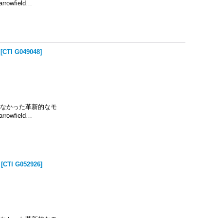
wfield…
[
CTI G049048
]
ーズにはなかった革新的なモ
wfield…
[
CTI G052926
]