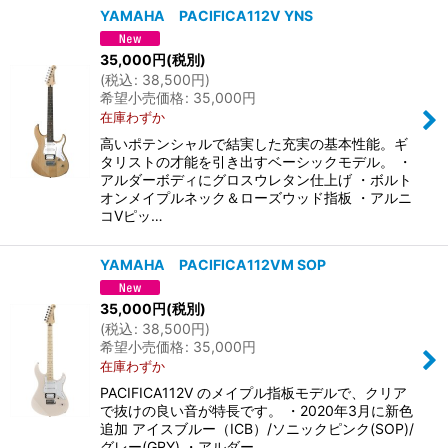
YAMAHA PACIFICA112V YNS
35,000
円
(税別)
(
税込
:
38,500
円
)
希望小売価格
:
35,000
円
在庫わずか
高いポテンシャルで結実した充実の基本性能。ギ
タリストの才能を引き出すベーシックモデル。 ・
アルダーボディにグロスウレタン仕上げ ・ボルト
オンメイプルネック＆ローズウッド指板 ・アルニ
コVピッ…
YAMAHA PACIFICA112VM SOP
35,000
円
(税別)
(
税込
:
38,500
円
)
希望小売価格
:
35,000
円
在庫わずか
PACIFICA112V のメイプル指板モデルで、クリア
で抜けの良い音が特長です。 ・2020年3月に新色
追加 アイスブルー（ICB）/ソニックピンク(SOP)/
グレー(GRY) ・アルダー…