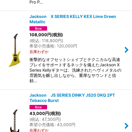
Pro P…
Jackson X SERIES KELLY KEX Lime Green
Metallic
108,000
円
(税別)
(
税込
:
118,800
円
)
希望小売価格
:
120,000
円
在庫わずか
衝撃的なオフセットシェイプとテクニカルな高速
プレイをサポートするネックを備えたJackson X
Series Kellyギターは、洗練されたヘヴィメタルの
雰囲気を醸し出しながら、重厚なサウンドと信
頼…
Jackson JS SERIES DINKY JS20 DKQ 2PT
Tobacco Burst
43,000
円
(税別)
(
税込
:
47,300
円
)
希望小売価格
:
43,000
円
在庫わずか