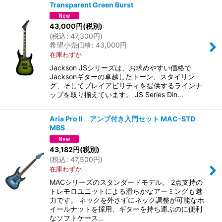
Transparent Green Burst
43,000
円
(税別)
(
税込
:
47,300
円
)
希望小売価格
:
43,000
円
在庫わずか
Jackson JSシリーズは、お求めやすい価格で
Jacksonギターの卓越したトーン、スタイリン
グ、そしてプレイアビリティを提供するラインナ
ップを取り揃えています。 JS Series Din…
Aria Pro II アンプ付き入門セット MAC-STD
MBS
43,182
円
(税別)
(
税込
:
47,500
円
)
在庫わずか
MACシリーズのスタンダードモデル。 2点支持の
トレモロユニットによる滑らかなアーミングも魅
力です。 ネックを外さずにネック調整が可能なホ
イールナットを採用、ギターを持ち運ぶのに便利
なソフトケース…