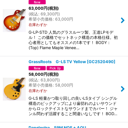
63,000
円
(税別)
(
税込
:
69,300
円
)
希望小売価格
:
63,000
円
在庫わずか
G-LP-STD 人気のグラスルーツ製、王道LPモデ
ル！ この価格でセットネック構造の本格仕様。初
心者用としてもオススメの1本です！ BODY：
(Top) Flame Maple Venee…
GrassRoots G-LS TV Yellow
[
GC2520490
]
58,000
円
(税別)
(
税込
:
63,800
円
)
希望小売価格
:
58,000
円
在庫わずか
G-LS 軽量かつ取り回しの良いLSタイプ シングル
構造のピックアップにより歯切れのよいサウンド
からロックテイストなサウンドまでカバー！ ジャ
ンル問わず活躍すること間違いなしです！ BOD…
Danelectro 59M NOS + AQU