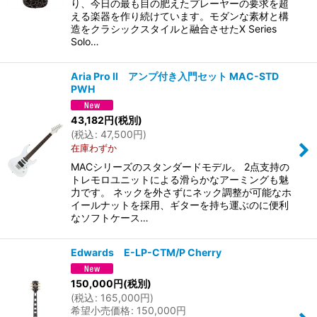
り、今日の最も目の肥えたプレーヤーの要求を超
える楽器を作り続けています。モダンな素材と構
造をクラシックスタイルと融合させたX Series
Solo…
Aria Pro II アンプ付き入門セット MAC-STD
PWH
43,182
円
(税別)
(
税込
:
47,500
円
)
在庫わずか
MACシリーズのスタンダードモデル。 2点支持の
トレモロユニットによる滑らかなアーミングも魅
力です。 ネックを外さずにネック調整が可能なホ
イールナットを採用、ギターを持ち運ぶのに便利
なソフトケース…
Edwards E-LP-CTM/P Cherry
150,000
円
(税別)
(
税込
:
165,000
円
)
希望小売価格
:
150,000
円