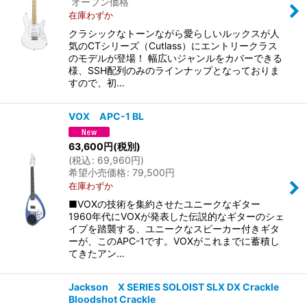
オープン価格
在庫わずか
クラシックなトーンながら愛らしいルックスが人
気のCTシリーズ（Cutlass）にエントリークラス
のモデルが登場！ 幅広いジャンルをカバーできる
様、SSH配列のみのラインナップとなっておりま
すので、初…
VOX APC-1 BL
63,600
円
(税別)
(
税込
:
69,960
円
)
希望小売価格
:
79,500
円
在庫わずか
■VOXの技術を集約させたユニークなギター
1960年代にVOXが発表した伝説的なギターのシェ
イプを踏襲する、ユニークなスピーカー付きギタ
ーが、このAPC-1です。VOXがこれまでに蓄積し
てきたアン…
Jackson X SERIES SOLOIST SLX DX Crackle
Bloodshot Crackle