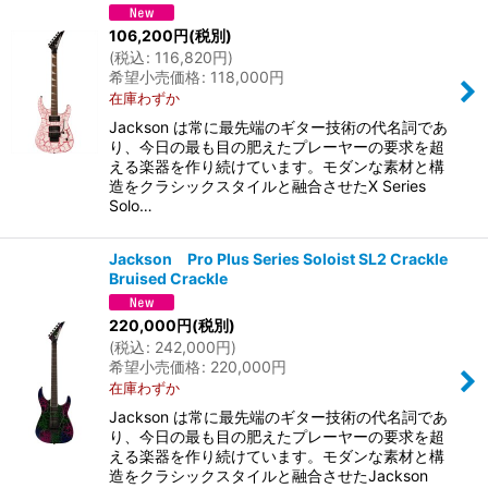
106,200
円
(税別)
(
税込
:
116,820
円
)
希望小売価格
:
118,000
円
在庫わずか
Jackson は常に最先端のギター技術の代名詞であ
り、今日の最も目の肥えたプレーヤーの要求を超
える楽器を作り続けています。モダンな素材と構
造をクラシックスタイルと融合させたX Series
Solo…
Jackson Pro Plus Series Soloist SL2 Crackle
Bruised Crackle
220,000
円
(税別)
(
税込
:
242,000
円
)
希望小売価格
:
220,000
円
在庫わずか
Jackson は常に最先端のギター技術の代名詞であ
り、今日の最も目の肥えたプレーヤーの要求を超
える楽器を作り続けています。モダンな素材と構
造をクラシックスタイルと融合させたJackson