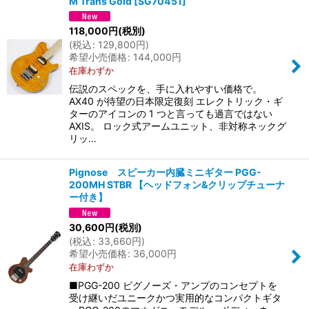
M Trans Gold
[
SG70451
]
118,000
円
(税別)
(
税込
:
129,800
円
)
希望小売価格
:
144,000
円
在庫わずか
伝説のスペックを、手に入れやすい価格で。
AX40 が待望の日本限定復刻 エレクトリック・ギ
ターのアイコンの 1 つと言っても過言ではない
AXIS。 ロック式アームユニット、非対称ネックグ
リッ…
Pignose スピーカー内臓ミニギター PGG-
200MH STBR 【ヘッドフォン&クリップチューナ
ー付き】
30,600
円
(税別)
(
税込
:
33,660
円
)
希望小売価格
:
36,000
円
在庫わずか
■PGG-200 ピグノーズ・アンプのコンセプトを
受け継いだユニークかつ実用的なコンパクトギタ