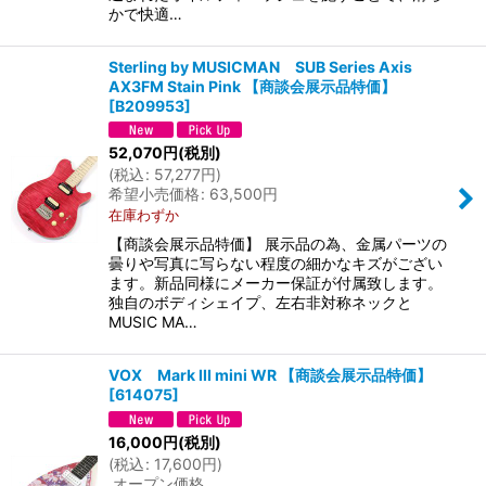
かで快適…
Sterling by MUSICMAN SUB Series Axis
AX3FM Stain Pink 【商談会展示品特価】
[
B209953
]
52,070
円
(税別)
(
税込
:
57,277
円
)
希望小売価格
:
63,500
円
在庫わずか
【商談会展示品特価】 展示品の為、金属パーツの
曇りや写真に写らない程度の細かなキズがござい
ます。新品同様にメーカー保証が付属致します。
独自のボディシェイプ、左右非対称ネックと
MUSIC MA…
VOX Mark III mini WR 【商談会展示品特価】
[
614075
]
16,000
円
(税別)
(
税込
:
17,600
円
)
オープン価格