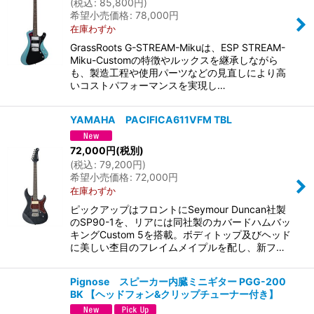
(
税込
:
85,800
円
)
希望小売価格
:
78,000
円
在庫わずか
GrassRoots G-STREAM-Mikuは、ESP STREAM-
Miku-Customの特徴やルックスを継承しながら
も、製造工程や使用パーツなどの見直しにより高
いコストパフォーマンスを実現し…
YAMAHA PACIFICA611VFM TBL
72,000
円
(税別)
(
税込
:
79,200
円
)
希望小売価格
:
72,000
円
在庫わずか
ピックアップはフロントにSeymour Duncan社製
のSP90-1を、リアには同社製のカバードハムバッ
キングCustom 5を搭載。ボディトップ及びヘッド
に美しい杢目のフレイムメイプルを配し、新フ…
Pignose スピーカー内臓ミニギター PGG-200
BK 【ヘッドフォン&クリップチューナー付き】