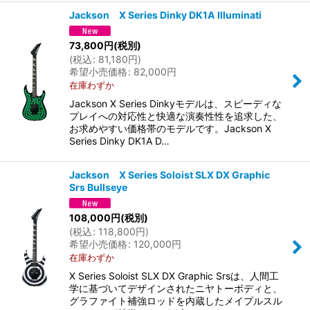
Jackson X Series Dinky DK1A Illuminati
73,800
円
(税別)
(
税込
:
81,180
円
)
希望小売価格
:
82,000
円
在庫わずか
Jackson X Series Dinkyモデルは、スピーディな
プレイへの対応性と快適な演奏性性を追求した、
お求めやすい価格帯のモデルです。Jackson X
Series Dinky DK1A D…
Jackson X Series Soloist SLX DX Graphic
Srs Bullseye
108,000
円
(税別)
(
税込
:
118,800
円
)
希望小売価格
:
120,000
円
在庫わずか
X Series Soloist SLX DX Graphic Srsは、人間工
学に基づいてデザインされたニヤトーボディと、
グラファイト補強ロッドを内蔵したメイプルスル