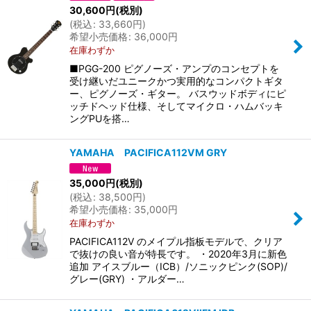
30,600
円
(税別)
(
税込
:
33,660
円
)
希望小売価格
:
36,000
円
在庫わずか
■PGG-200 ピグノーズ・アンプのコンセプトを
受け継いだユニークかつ実用的なコンパクトギタ
ー、ピグノーズ・ギター。 バスウッドボディにピ
ッチドヘッド仕様、そしてマイクロ・ハムバッキ
ングPUを搭…
YAMAHA PACIFICA112VM GRY
35,000
円
(税別)
(
税込
:
38,500
円
)
希望小売価格
:
35,000
円
在庫わずか
PACIFICA112V のメイプル指板モデルで、クリア
で抜けの良い音が特長です。 ・2020年3月に新色
追加 アイスブルー（ICB）/ソニックピンク(SOP)/
グレー(GRY) ・アルダー…