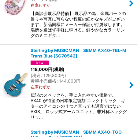
在庫わずか
【商談会展示品特価】 展示品の為、金属パーツの
曇りや写真に写らない程度の細かなキズがござい
ます。新品同様にメーカー保証が付属致します。
場所を選ばず手軽に弾ける。鮮やかなカラーリン
グのミニギタ…
Sterling by MUSICMAN SBMM AX40-TBL-M
Trans Blue
[
SG70542
]
118,000
円
(税別)
(
税込
:
129,800
円
)
希望小売価格
:
144,000
円
在庫わずか
伝説のスペックを、手に入れやすい価格で。
AX40 が待望の日本限定復刻 エレクトリック・ギ
ターのアイコンの 1 つと言っても過言ではない
AXIS。 ロック式アームユニット、非対称ネックグ
リッ…
Sterling by MUSICMAN SBMM AX40-TGO-