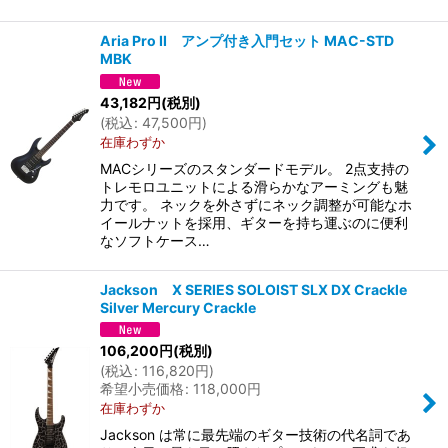
Aria Pro II アンプ付き入門セット MAC-STD
MBK
43,182
円
(税別)
(
税込
:
47,500
円
)
在庫わずか
MACシリーズのスタンダードモデル。 2点支持の
トレモロユニットによる滑らかなアーミングも魅
力です。 ネックを外さずにネック調整が可能なホ
イールナットを採用、ギターを持ち運ぶのに便利
なソフトケース…
Jackson X SERIES SOLOIST SLX DX Crackle
Silver Mercury Crackle
106,200
円
(税別)
(
税込
:
116,820
円
)
希望小売価格
:
118,000
円
在庫わずか
Jackson は常に最先端のギター技術の代名詞であ