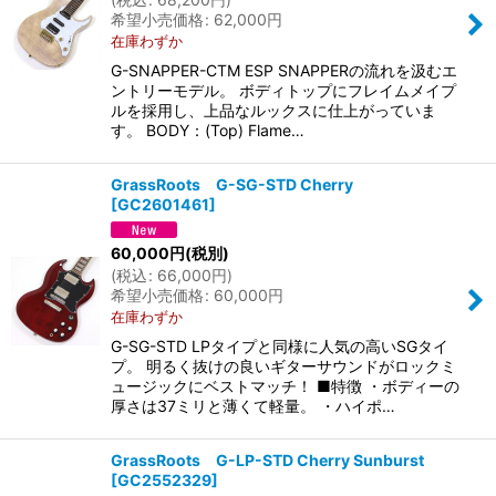
希望小売価格
:
62,000
円
在庫わずか
G-SNAPPER-CTM ESP SNAPPERの流れを汲むエ
ントリーモデル。 ボディトップにフレイムメイプ
ルを採用し、上品なルックスに仕上がっていま
す。 BODY：(Top) Flame…
GrassRoots G-SG-STD Cherry
[
GC2601461
]
60,000
円
(税別)
(
税込
:
66,000
円
)
希望小売価格
:
60,000
円
在庫わずか
G-SG-STD LPタイプと同様に人気の高いSGタイ
プ。 明るく抜けの良いギターサウンドがロックミ
ュージックにベストマッチ！ ■特徴 ・ボディーの
厚さは37ミリと薄くて軽量。 ・ハイポ…
GrassRoots G-LP-STD Cherry Sunburst
[
GC2552329
]