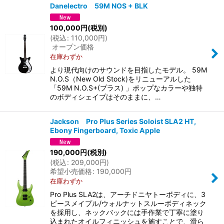
Danelectro 59M NOS + BLK
100,000
円
(税別)
(
税込
:
110,000
円
)
オープン価格
在庫わずか
より現代向けのサウンドを目指したモデル。 59M
N.O.S（New Old Stock)をリニューアルした
「59M N.O.S+(プラス) 」ポップなカラーや独特
のボディシェイプはそのままに、…
Jackson Pro Plus Series Soloist SLA2 HT,
Ebony Fingerboard, Toxic Apple
190,000
円
(税別)
(
税込
:
209,000
円
)
希望小売価格
:
190,000
円
在庫わずか
Pro Plus SLA2は、アーチドニヤトーボディに、3
ピースメイプル/ウォルナットスルーボディネック
を採用し、ネックバックには手作業で丁寧に塗り
込まれたオイルフィニッシュを施すことで、滑ら