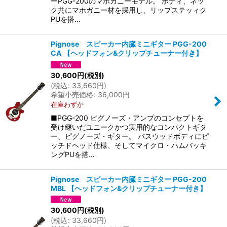
ーPGG-200のマホガニーモデル。 ボディ、ネッ
ク共にマホガニー材を採用し、リップステッィク
PUを搭…
Pignose スピーカー内臓ミニギター PGG-200
CA 【ヘッドフォン&クリップチューナー付き】
30,600
円
(税別)
(
税込
:
33,660
円
)
希望小売価格
:
36,000
円
在庫わずか
■PGG-200 ピグノーズ・アンプのコンセプトを
受け継いだユニークかつ実用的なコンパクトギタ
ー、ピグノーズ・ギター。 バスウッドボディにピ
ッチドヘッド仕様、そしてマイクロ・ハムバッキ
ングPUを搭…
Pignose スピーカー内臓ミニギター PGG-200
MBL 【ヘッドフォン&クリップチューナー付き】
30,600
円
(税別)
(
税込
:
33,660
円
)