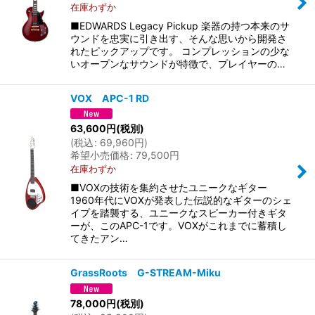
在庫わずか
■EDWARDS Legacy Pickup 楽器の持つ本来のサ
ウンドを忠実に引き出す、そんな思いから開発さ
れたピックアップです。 コンプレッションの少な
いオープンなサウンドが特徴で、プレイヤーの…
VOX APC-1 RD
63,600
円
(税別)
(
税込
:
69,960
円
)
希望小売価格
:
79,500
円
在庫わずか
■VOXの技術を集約させたユニークなギター
1960年代にVOXが発表した伝説的なギターのシェ
イプを踏襲する、ユニークなスピーカー付きギタ
ーが、このAPC-1です。VOXがこれまでに蓄積し
てきたアン…
GrassRoots G-STREAM-Miku
78,000
円
(税別)