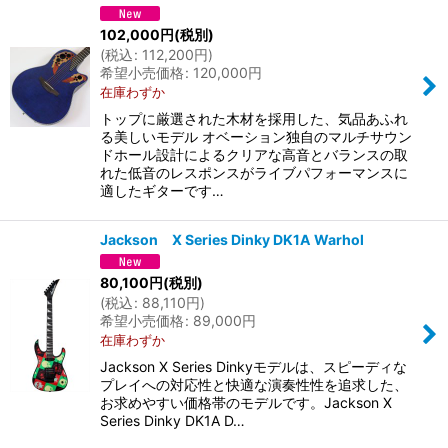
102,000
円
(税別)
(
税込
:
112,200
円
)
希望小売価格
:
120,000
円
在庫わずか
トップに厳選された木材を採用した、気品あふれ
る美しいモデル オベーション独自のマルチサウン
ドホール設計によるクリアな高音とバランスの取
れた低音のレスポンスがライブパフォーマンスに
適したギターです…
Jackson X Series Dinky DK1A Warhol
80,100
円
(税別)
(
税込
:
88,110
円
)
希望小売価格
:
89,000
円
在庫わずか
Jackson X Series Dinkyモデルは、スピーディな
プレイへの対応性と快適な演奏性性を追求した、
お求めやすい価格帯のモデルです。Jackson X
Series Dinky DK1A D…