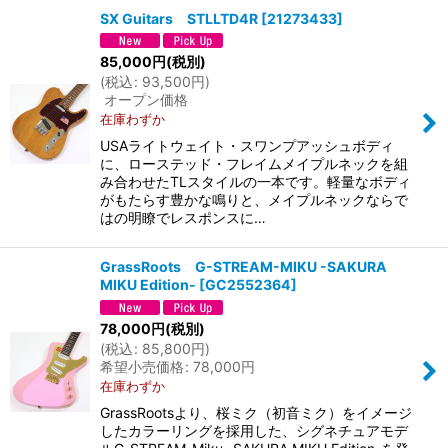
SX Guitars STLLTD4R
[
21273433
]
並び順
:
85,000
円
(税別)
(
税込
:
93,500
円
)
オープン価格
絞り込む
在庫わずか
USAライトウェイト・スワンプアッシュボディ
に、ローステッド・フレイムメイプルネックを組
み合わせたTLスタイルの一本です。軽量なボディ
がもたらす豊かな鳴りと、メイプルネックならで
はの明瞭でレスポンスに…
GrassRoots G-STREAM-MIKU -SAKURA
MIKU Edition-
[
GC2552364
]
78,000
円
(税別)
(
税込
:
85,800
円
)
希望小売価格
:
78,000
円
在庫わずか
GrassRootsより、桜ミク（初音ミク）をイメージ
したカラーリングを採用した、シグネチュアモデ