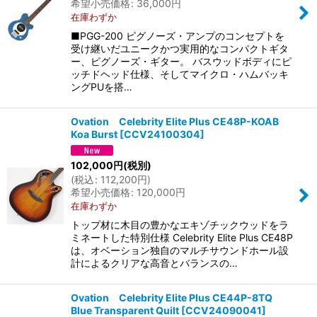
希望小売価格
:
36,000
円
在庫わずか
■PGG-200 ピグノーズ・アンプのコンセプトを
受け継いだユニークかつ実用的なコンパクトギタ
ー、ピグノーズ・ギター。 バスウッドボディにピ
ッチドヘッド仕様、そしてマイクロ・ハムバッキ
ングPUを搭…
Ovation Celebrity Elite Plus CE48P-KOAB
Koa Burst
[
CCV24100304
]
102,000
円
(税別)
(
税込
:
112,200
円
)
希望小売価格
:
120,000
円
在庫わずか
トップ材に木目の豊かなエキゾチックウッドをラ
ミネートした特別仕様 Celebrity Elite Plus CE48P
は、オベーション独自のマルチサウンドホール設
計によるクリアな高音とバランスの…
Ovation Celebrity Elite Plus CE44P-8TQ
Blue Transparent Quilt
[
CCV24090041
]