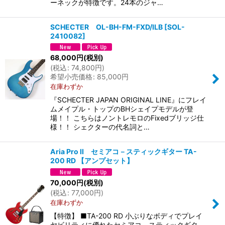
ーネックが特徴です。24本のジャ…
SCHECTER OL-BH-FM-FXD/ILB
[
SOL-
2410082
]
68,000
円
(税別)
(
税込
:
74,800
円
)
希望小売価格
:
85,000
円
在庫わずか
『SCHECTER JAPAN ORIGINAL LINE』にフレイ
ムメイプル・トップのBHシェイプモデルが登
場！！ こちらはノントレモロのFixedブリッジ仕
様！！ シェクターの代名詞と…
Aria Pro II セミアコ－スティックギター TA-
200 RD 【アンプセット】
70,000
円
(税別)
(
税込
:
77,000
円
)
在庫わずか
【特徴】 ■TA-200 RD 小ぶりなボディでプレイ
ヤビリティに優れたセミアコ－スティックギタ