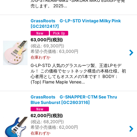
ルG-STREAM-Miku -SAKURA MIKU Edition-を発
売します。 2025…
GrassRoots G-LP-STD Vintage Milky Pink
[
GC2612417
]
63,000
円
(税別)
(
税込
:
69,300
円
)
希望小売価格
:
63,000
円
在庫わずか
G-LP-STD 人気のグラスルーツ製、王道LPモデ
ル！ この価格でセットネック構造の本格仕様。初
心者用としてもオススメの1本です！ BODY：
(Top) Flame Maple Venee…
GrassRoots G-SNAPPER-CTM See Thru
Blue Sunburst
[
GC2603116
]
62,000
円
(税別)
(
税込
:
68,200
円
)
希望小売価格
:
62,000
円
在庫わずか