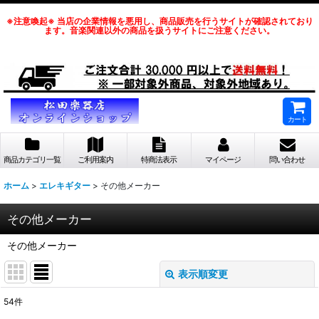
※注意喚起※ 当店の企業情報を悪用し、商品販売を行うサイトが確認されており
ます。音楽関連以外の商品を扱うサイトにご注意ください。
カート
商品カテゴリ一覧
ご利用案内
特商法表示
マイページ
問い合わせ
ホーム
>
エレキギター
>
その他メーカー
その他メーカー
その他メーカー
表示順変更
閉じる
54
件
表示数
: