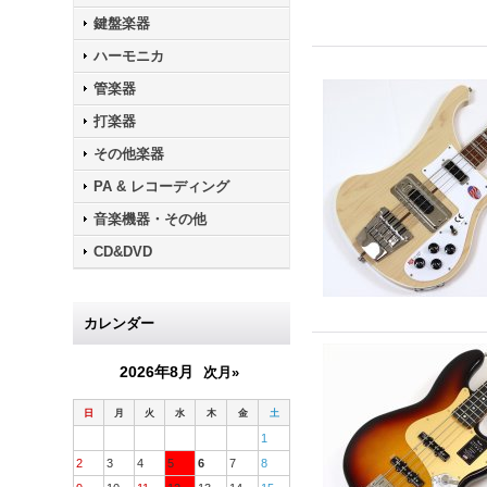
鍵盤楽器
ハーモニカ
管楽器
打楽器
その他楽器
PA & レコーディング
音楽機器・その他
CD&DVD
カレンダー
2026年8月
次月»
日
月
火
水
木
金
土
1
2
3
4
5
6
7
8