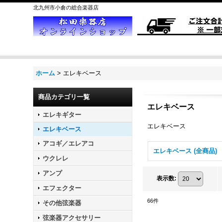
北九州市小倉の総合楽器店
ホーム
>
エレキベース
商品カテゴリ一覧
エレキベース
エレキギター
エレキベース
エレキベース
アコギ／エレアコ
エレキベース (全商品)
ウクレレ
アンプ
表示数
:
エフェクター
66
件
その他弦楽器
弦楽器アクセサリー