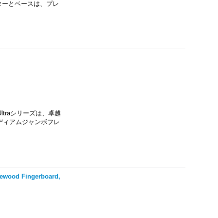
のギターとベースは、プレ
traシリーズは、卓越
ディアムジャンボフレ
sewood Fingerboard,