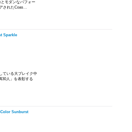
テージの魅力とモダンなパフォー
されたCoas…
t Sparkle
起こしている大ブレイク中
満30人」を表彰する
3-Color Sunburst