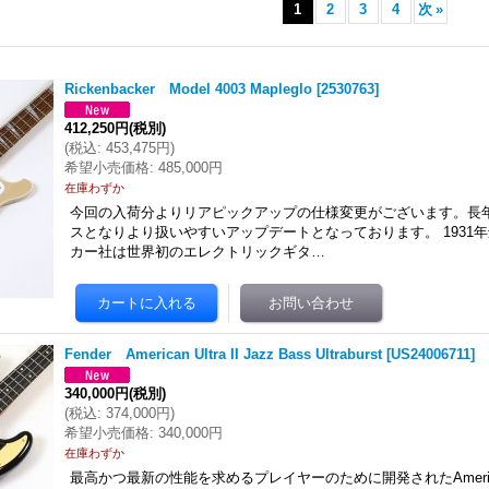
1
2
3
4
次
»
Rickenbacker Model 4003 Mapleglo
[
2530763
]
412,250円
(税別)
(
税込
:
453,475円
)
希望小売価格
:
485,000円
在庫わずか
今回の入荷分よりリアピックアップの仕様変更がございます。長
スとなりより扱いやすいアップデートとなっております。 1931
カー社は世界初のエレクトリックギタ…
Fender American Ultra II Jazz Bass Ultraburst
[
US24006711
]
340,000円
(税別)
(
税込
:
374,000円
)
希望小売価格
:
340,000円
在庫わずか
最高かつ最新の性能を求めるプレイヤーのために開発されたAmerican 