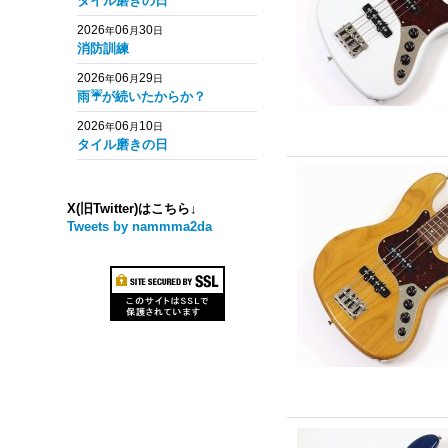
タイル磨きの日
2026
06
30
年
月
日
消防訓練
2026
06
29
年
月
日
雨☔️が続いたからか？
2026
06
10
年
月
日
タイル磨きの日
X(旧Twitter)はこちら↓
Tweets by nammma2da