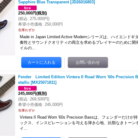
Sapphire Blue Transparent
[
JD26016803
]
250,000円
(税別)
(
税込
:
275,000円
)
希望小売価格
:
250,000円
在庫わずか
Made in Japan Limited Active Modernシリーズは、ハイ
奏性とサウンドクオリティの両立を求めるプレイヤーのために開
イルの…
Fender Limited Edition Vintera II Road Worn '60s Precision 
etallic
[
MX25071811
]
245,000円
(税別)
(
税込
:
269,500円
)
希望小売価格
:
245,000円
在庫わずか
Vintera II Road Worn '60s Precision Bassは、フェンダ
ックス、インスピレーションを与える弾き心地、比類なきトーンを
イ…