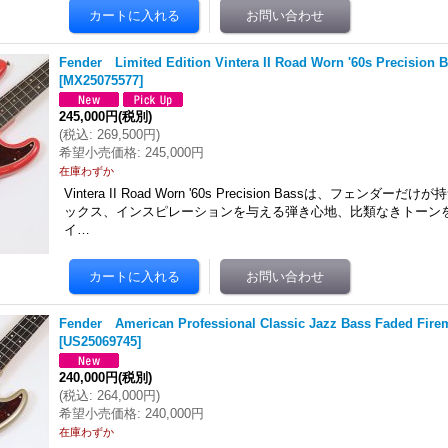
Fender Limited Edition Vintera II Road Worn '60s Precision B
[
MX25075577
]
245,000円
(税別)
(
税込
:
269,500円
)
希望小売価格
:
245,000円
在庫わずか
Vintera II Road Worn '60s Precision Bassは、フェンダ
ックス、インスピレーションを与える弾き心地、比類なきトーンを
イ…
Fender American Professional Classic Jazz Bass Faded Fire
[
US25069745
]
240,000円
(税別)
(
税込
:
264,000円
)
希望小売価格
:
240,000円
在庫わずか