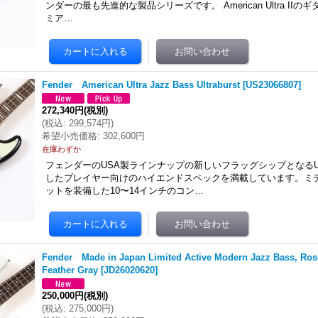
ンダーの最も先進的な製品シリーズです。 American Ultra II
ミア…
Fender American Ultra Jazz Bass Ultraburst
[
US23066807
]
272,340円
(税別)
(
税込
:
299,574円
)
希望小売価格
:
302,600円
在庫わずか
フェンダーのUSA製ラインナップの新しいフラッグシップとなるUl
したプレイヤー向けのハイエンドスペックを満載しています。ミ
ットを装備した10〜14インチのコン…
Fender Made in Japan Limited Active Modern Jazz Bass, Ro
Feather Gray
[
JD26020620
]
250,000円
(税別)
(
税込
:
275,000円
)