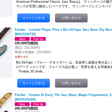
American Professional Classic Jazz Bassは、ヴィン
マンスが完璧に融合したベースです。 ヴィンテージにインスパイア
Fender Limited Player Plus x Blu DeTiger Jazz Bass Sky Burs
[
MX23144732
]
220,000円
(税別)
(
税込
:
242,000円
)
希望小売価格
:
220,000円
在庫わずか
Blu DeTiger（ブルー・デタイガー）は、音楽界に旋風を巻き
のアーティストです。フォーブス誌が選ぶ「世界を変える30歳未
『Forbes 30 Unde…
Fender Vintera III Early '70s Jazz Bass, Maple Fingerboard, 
[
MX25141166
]
200,000円
(税別)