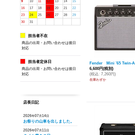
9
10
11
12
13
14
15
16
17
18
19
20
21
22
23
24
25
26
27
28
29
30
31
担当者不在
商品の出荷・お問い合わせは後日
対応
担当者定休日
Fender Mini '65 Twin-
6,600円
(税別)
商品の出荷・お問い合わせは後日
(
税込
:
7,260円
)
対応
在庫わずか
店長日記
2026
07
14
年
月
日
お祭りの山車を出しました。
2026
07
11
年
月
日