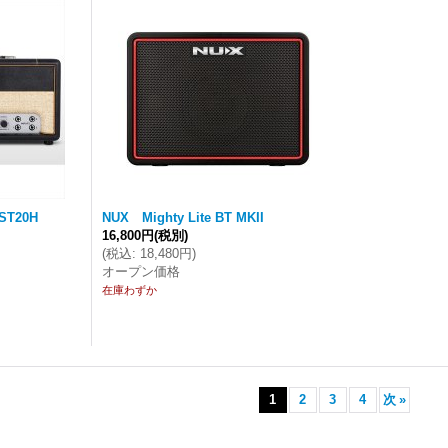
 ST20H
NUX Mighty Lite BT MKII
16,800円
(税別)
(
税込
:
18,480円
)
オープン価格
在庫わずか
1
2
3
4
次
»