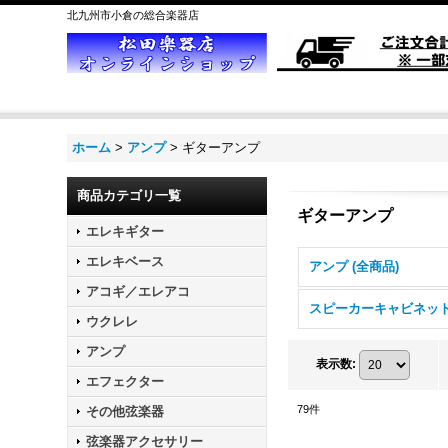
北九州市小倉の総合楽器店
ホーム
>
アンプ
>
ギターアンプ
商品カテゴリ一覧
ギターアンプ
エレキギター
エレキベース
アンプ (全商品)
アコギ／エレアコ
ウクレレ
アンプ
表示数
:
エフェクター
79
件
その他弦楽器
弦楽器アクセサリー