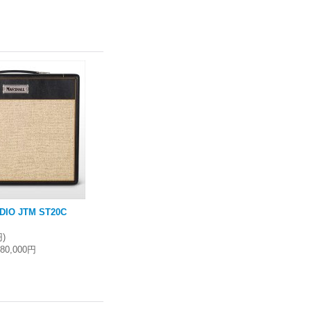
DIO JTM ST20C
)
円
)
180,000円