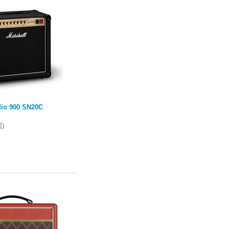
io 900 SN20C
)
円
)