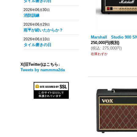
タイル磨きの日
2026
06
30
年
月
日
消防訓練
2026
06
29
年
月
日
雨☔️が続いたからか？
Marshall Studio 900 S
2026
06
10
年
月
日
250,000円
(税別)
タイル磨きの日
(
税込
:
275,000円
)
在庫わずか
X(旧Twitter)はこちら↓
Tweets by nammma2da