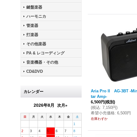
鍵盤楽器
ハーモニカ
管楽器
打楽器
その他楽器
PA & レコーディング
音楽機器・その他
CD&DVD
Aria Pro II AG-3BT -Mi
カレンダー
tar Amp-
6,500円
(税別)
2026年8月
次月»
(
税込
:
7,150円
)
希望小売価格
:
6,500円
日
月
火
水
木
金
土
在庫わずか
1
2
3
4
5
6
7
8