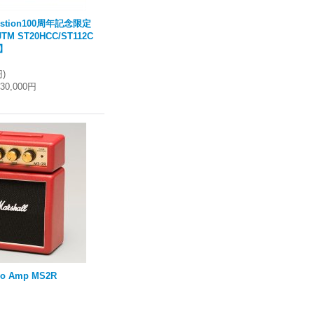
lestion100周年記念限定
JTM ST20HCC/ST112C
】
)
円
)
730,000円
ro Amp MS2R