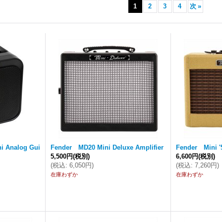
1
2
3
4
次
»
ni Analog Gui
Fender MD20 Mini Deluxe Amplifier
Fender Mini '
5,500円
(税別)
6,600円
(税別)
(
税込
:
6,050円
)
(
税込
:
7,260円
)
在庫わずか
在庫わずか