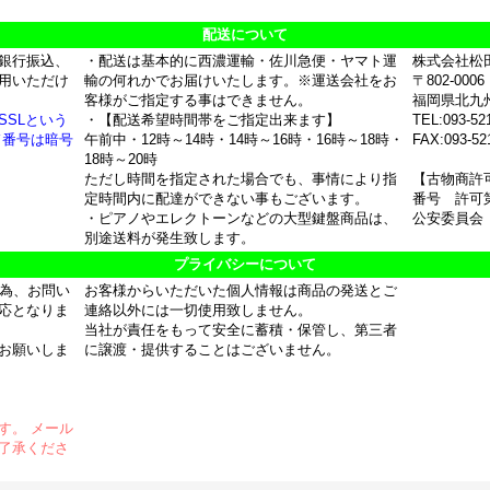
配送について
銀行振込、
・配送は基本的に西濃運輸・佐川急便・ヤマト運
株式会社松
用いただけ
輸の何れかでお届けいたします。※運送会社をお
〒802-0006
客様がご指定する事はできません。
福岡県北九
SSLという
・【配送希望時間帯をご指定出来ます】
TEL:093-52
ド番号は暗号
午前中・12時～14時・14時～16時・16時～18時・
FAX:093-52
18時～20時
ただし時間を指定された場合でも、事情により指
【古物商許
定時間内に配達ができない事もございます。
番号 許可第
・ピアノやエレクトーンなどの大型鍵盤商品は、
公安委員会
別途送料が発生致します。
プライバシーについて
の為、お問い
お客様からいただいた個人情報は商品の発送とご
応となりま
連絡以外には一切使用致しません。
当社が責任をもって安全に蓄積・保管し、第三者
お願いしま
に譲渡・提供することはございません。
す。 メール
了承くださ