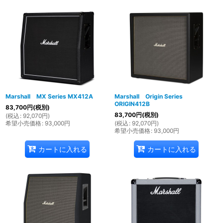
Marshall MX Series MX412A
Marshall Origin Series
ORIGIN412B
83,700
円
(税別)
83,700
円
(税別)
(
税込
:
92,070
円
)
希望小売価格
:
93,000
円
(
税込
:
92,070
円
)
希望小売価格
:
93,000
円
カートに入れる
カートに入れる