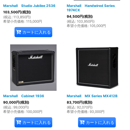
Marshall Studio Jubilee 2536
Marshall Handwired Series
1974CX
103,500
円
(税別)
94,500
円
(税別)
(
税込
:
113,850
円
)
希望小売価格
:
115,000
円
(
税込
:
103,950
円
)
希望小売価格
:
105,000
円
カートに入れる
Marshall Cabinet 1936
Marshall MX Series MX412B
90,000
円
(税別)
83,700
円
(税別)
(
税込
:
99,000
円
)
(
税込
:
92,070
円
)
希望小売価格
:
100,000
円
希望小売価格
:
93,000
円
カートに入れる
カートに入れる