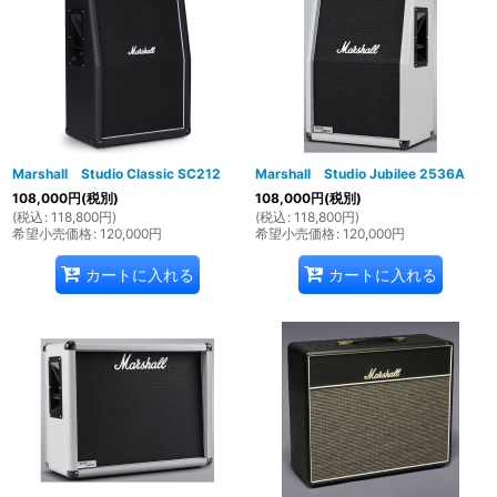
Marshall Studio Classic SC212
Marshall Studio Jubilee 2536A
108,000
円
(税別)
108,000
円
(税別)
(
税込
:
118,800
円
)
(
税込
:
118,800
円
)
希望小売価格
:
120,000
円
希望小売価格
:
120,000
円
カートに入れる
カートに入れる