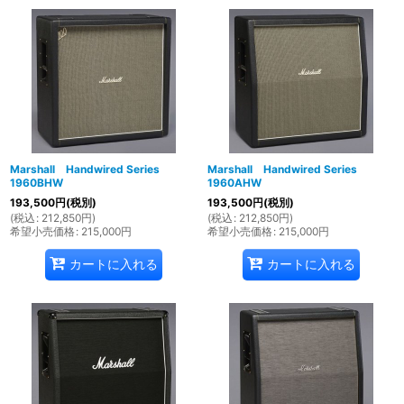
並び順
:
絞り込む
Marshall Handwired Series
Marshall Handwired Series
1960BHW
1960AHW
193,500
円
(税別)
193,500
円
(税別)
(
税込
:
212,850
円
)
(
税込
:
212,850
円
)
希望小売価格
:
215,000
円
希望小売価格
:
215,000
円
カートに入れる
カートに入れる