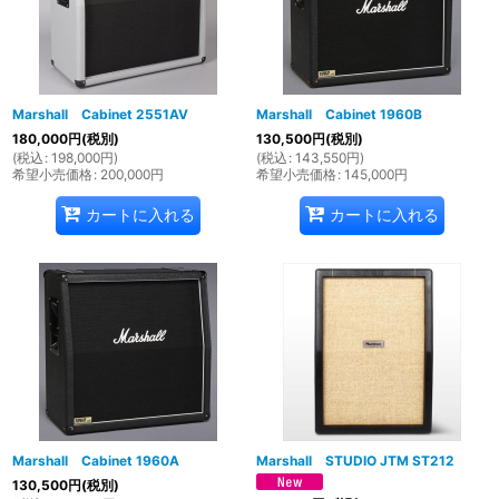
Marshall Cabinet 2551AV
Marshall Cabinet 1960B
180,000
円
(税別)
130,500
円
(税別)
(
税込
:
198,000
円
)
(
税込
:
143,550
円
)
希望小売価格
:
200,000
円
希望小売価格
:
145,000
円
カートに入れる
カートに入れる
Marshall Cabinet 1960A
Marshall STUDIO JTM ST212
130,500
円
(税別)