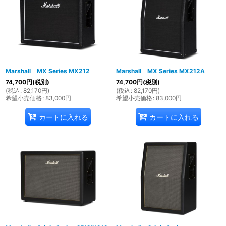
Marshall MX Series MX212
Marshall MX Series MX212A
74,700
円
(税別)
74,700
円
(税別)
(
税込
:
82,170
円
)
(
税込
:
82,170
円
)
希望小売価格
:
83,000
円
希望小売価格
:
83,000
円
カートに入れる
カートに入れる