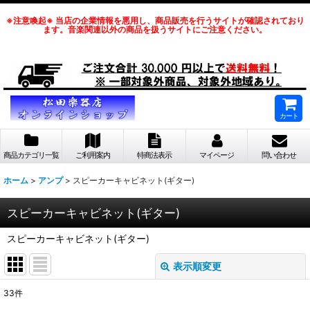
※注意喚起※ 当店の企業情報を悪用し、商品販売を行うサイトが確認されており
ます。音楽関連以外の商品を扱うサイトにご注意ください。
カート
商品カテゴリ一覧
ご利用案内
特商法表示
マイページ
問い合わせ
ホーム
>
アンプ
>
スピーカーキャビネット(ギター)
スピーカーキャビネット(ギター)
スピーカーキャビネット(ギター)
表示順変更
閉じる
33
件
表示数
: