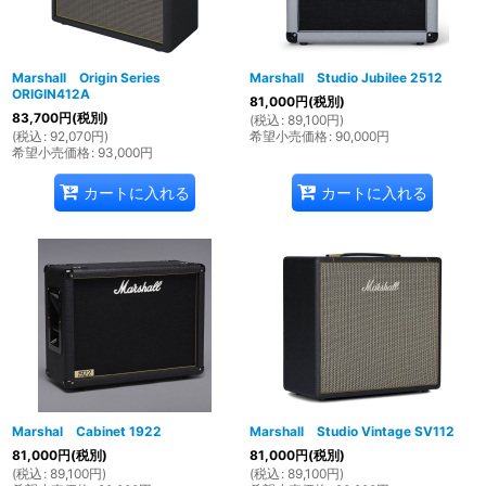
Marshall Origin Series
Marshall Studio Jubilee 2512
ORIGIN412A
81,000
円
(税別)
83,700
円
(税別)
(
税込
:
89,100
円
)
(
税込
:
92,070
円
)
希望小売価格
:
90,000
円
希望小売価格
:
93,000
円
カートに入れる
カートに入れる
Marshal Cabinet 1922
Marshall Studio Vintage SV112
81,000
円
(税別)
81,000
円
(税別)
(
税込
:
89,100
円
)
(
税込
:
89,100
円
)