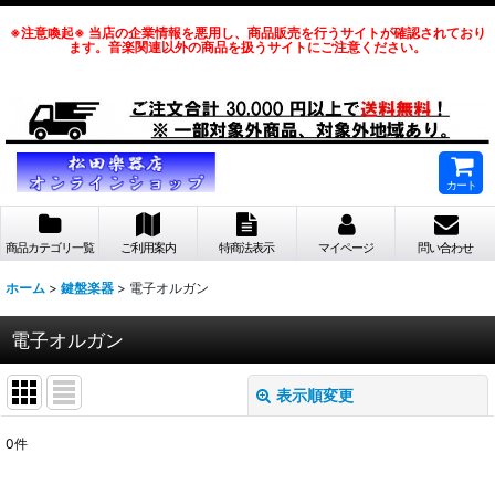
※注意喚起※ 当店の企業情報を悪用し、商品販売を行うサイトが確認されており
ます。音楽関連以外の商品を扱うサイトにご注意ください。
カート
商品カテゴリ一覧
ご利用案内
特商法表示
マイページ
問い合わせ
ホーム
>
鍵盤楽器
>
電子オルガン
電子オルガン
表示順変更
閉じる
0
件
表示数
: