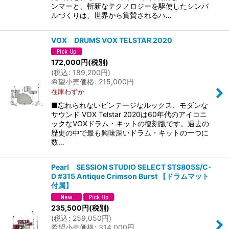
ンマーと、斬新なテクノロジーを駆使したシンバ
ルづくりは、世界から賞賛されるハ…
VOX DRUMS VOX TELSTAR 2020
172,000
円
(税別)
(
税込
:
189,200
円
)
希望小売価格
:
215,000
円
在庫わずか
■忘れられないビンテージなルックス、モダンな
サウンド VOX Telstar 2020は60年代のアイコニ
ックなVOXドラム・キットの復刻版です。過去の
歴史の中で最も興味深いドラム・キットの一つに
数…
Pearl SESSION STUDIO SELECT STS805S/C-
D #315 Antique Crimson Burst 【ドラムマット
付属】
235,500
円
(税別)
(
税込
:
259,050
円
)
希望小売価格
:
314,000
円