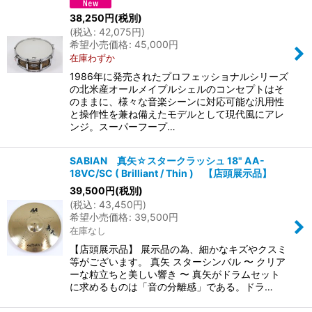
38,250
円
(税別)
(
税込
:
42,075
円
)
希望小売価格
:
45,000
円
在庫わずか
1986年に発売されたプロフェッショナルシリーズ
の北米産オールメイプルシェルのコンセプトはそ
のままに、様々な音楽シーンに対応可能な汎用性
と操作性を兼ね備えたモデルとして現代風にアレ
ンジ。スーパーフープ…
SABIAN 真矢☆スタークラッシュ 18" AA-
18VC/SC ( Brilliant / Thin ) 【店頭展示品】
39,500
円
(税別)
(
税込
:
43,450
円
)
希望小売価格
:
39,500
円
在庫なし
【店頭展示品】 展示品の為、細かなキズやクスミ
等がございます。 真矢 スターシンバル 〜 クリア
ーな粒立ちと美しい響き 〜 真矢がドラムセット
に求めるものは「音の分離感」である。ドラ…