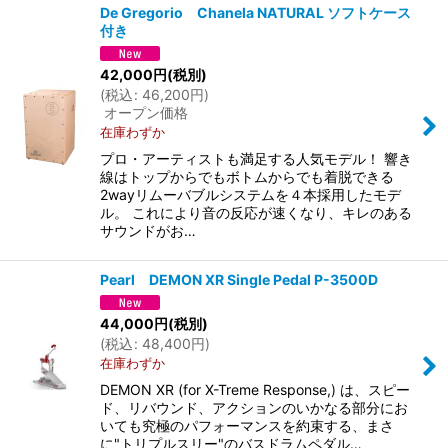
De Gregorio Chanela NATURAL ソフトケース
付き
42,000
円
(税別)
(
税込
:
46,200
円
)
オープン価格
在庫わずか
プロ・アーティストも満足する人気モデル！ 響き
線はトップからでもボトムからでも着脱できる
2wayリムーバブルシステムを４本採用したモデ
ル。 これにより音の反応が速くなり、キレのある
サウンドがお…
Pearl DEMON XR Single Pedal P-3500D
44,000
円
(税別)
(
税込
:
48,400
円
)
在庫わずか
DEMON XR (for X-Treme Response,) は、スピー
ド、リバウンド、アクションのいかなる部分にお
いても究極のパフォーマンスを約束する、まさ
に"トリプルスリー"のバスドラムペダル…