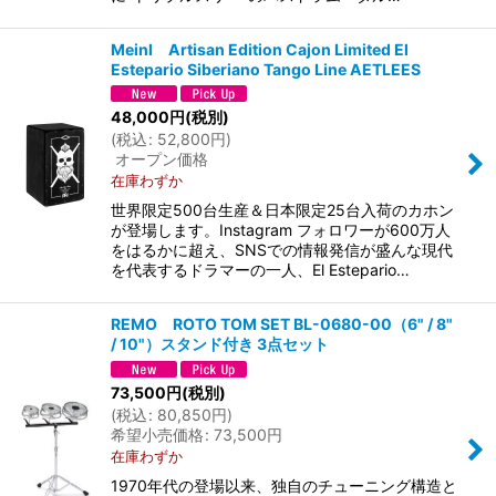
Meinl Artisan Edition Cajon Limited El
Estepario Siberiano Tango Line AETLEES
48,000
円
(税別)
(
税込
:
52,800
円
)
オープン価格
在庫わずか
世界限定500台生産＆日本限定25台入荷のカホン
が登場します。Instagram フォロワーが600万人
をはるかに超え、SNSでの情報発信が盛んな現代
を代表するドラマーの一人、El Estepario…
REMO ROTO TOM SET BL-0680-00（6" / 8"
/ 10"）スタンド付き 3点セット
73,500
円
(税別)
(
税込
:
80,850
円
)
希望小売価格
:
73,500
円
在庫わずか
1970年代の登場以来、独自のチューニング構造と