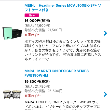
MEINL Headliner Series MCAJ100BK-SF+ ソ
フトケース付き
16,000
円
(税別)
(
税込
:
17,600
円
)
希望小売価格
:
21,500
円
在庫わずか
ボディのMDF材はゆがみがなくソリッドで音の輪
郭はくっきりと、フロント板のメイプル材は柔ら
かく、低音の響きもふくよかで、丸みのある温か
いサウンドが特徴です。 打面裏上部に内蔵したス
ネアワイアーで…
Meinl MARATHON DESIGNER SERIES
FWB190WHM
19,800
円
(税別)
(
税込
:
21,780
円
)
希望小売価格
:
25,500
円
在庫わずか
MARATHON DESIGNER シリーズ FWB190 ウッ
ドボンゴは、ビギナーから次のステップアップに