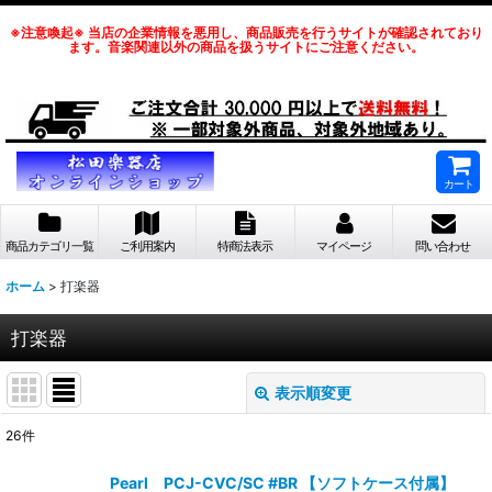
※注意喚起※ 当店の企業情報を悪用し、商品販売を行うサイトが確認されており
ます。音楽関連以外の商品を扱うサイトにご注意ください。
カート
商品カテゴリ一覧
ご利用案内
特商法表示
マイページ
問い合わせ
ホーム
>
打楽器
打楽器
表示順変更
閉じる
26
件
サブカテゴリ
:
Pearl PCJ-CVC/SC #BR 【ソフトケース付属】