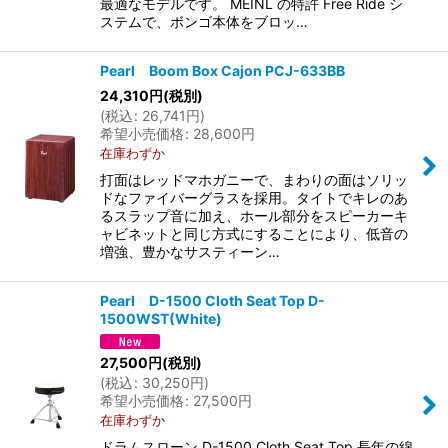
最適なモデルです。 MEINL の特許 Free Ride シ
ステムで、ボンゴ本体をブロッ…
Pearl Boom Box Cajon PCJ-633BB
24,310
円
(税別)
(
税込
:
26,741
円
)
希望小売価格
:
28,600
円
在庫わずか
打面はレッドマホガニーで、まわりの面はソリッ
ドなファイバーグラスを採用。タイトでキレのあ
るスラップ音に加え、ホール部分をスピーカーキ
ャビネットと同じ方式にすることにより、低音の
増強、豊かなサスティーン…
Pearl D-1500 Cloth Seat Top D-
1500WST(White)
27,500
円
(税別)
(
税込
:
30,250
円
)
希望小売価格
:
27,500
円
在庫わずか
ドラムスローン D-1500 Cloth Seat Top 長年の綿