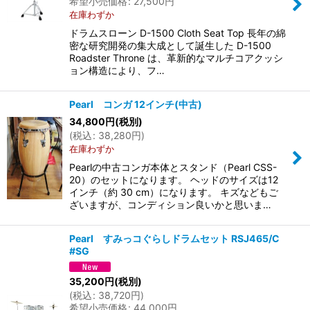
希望小売価格
:
27,500
円
在庫わずか
ドラムスローン D-1500 Cloth Seat Top 長年の綿
密な研究開発の集大成として誕生した D-1500
Roadster Throne は、革新的なマルチコアクッシ
ョン構造により、フ…
Pearl コンガ 12インチ(中古)
34,800
円
(税別)
(
税込
:
38,280
円
)
在庫わずか
Pearlの中古コンガ本体とスタンド（Pearl CSS-
20）のセットになります。 ヘッドのサイズは12
インチ（約 30 cm）になります。 キズなどもご
ざいますが、コンディション良いかと思いま…
Pearl すみっコぐらしドラムセット RSJ465/C
#SG
35,200
円
(税別)
(
税込
:
38,720
円
)
希望小売価格
:
44,000
円