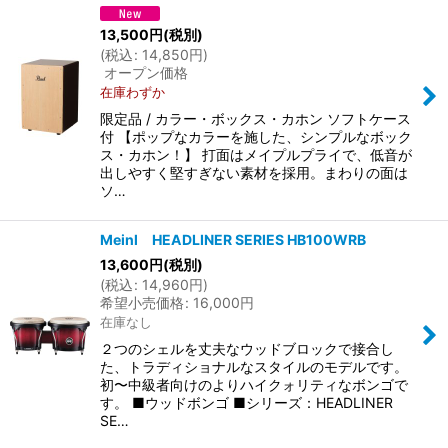
表示数
:
13,500
円
(税別)
(
税込
:
14,850
円
)
オープン価格
並び順
:
在庫わずか
限定品 / カラー・ボックス・カホン ソフトケース
絞り込む
付 【ポップなカラーを施した、シンプルなボック
ス・カホン！】 打面はメイプルプライで、低音が
出しやすく堅すぎない素材を採用。まわりの面は
ソ…
Meinl HEADLINER SERIES HB100WRB
13,600
円
(税別)
(
税込
:
14,960
円
)
希望小売価格
:
16,000
円
在庫なし
２つのシェルを丈夫なウッドブロックで接合し
た、トラディショナルなスタイルのモデルです。
初〜中級者向けのよりハイクォリティなボンゴで
す。 ■ウッドボンゴ ■シリーズ：HEADLINER
SE…