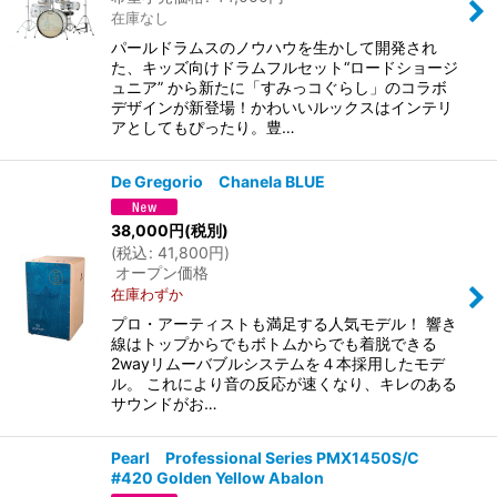
在庫なし
パールドラムスのノウハウを生かして開発され
た、キッズ向けドラムフルセット“ロードショージ
ュニア” から新たに「すみっコぐらし」のコラボ
デザインが新登場！かわいいルックスはインテリ
アとしてもぴったり。豊…
De Gregorio Chanela BLUE
38,000
円
(税別)
(
税込
:
41,800
円
)
オープン価格
在庫わずか
プロ・アーティストも満足する人気モデル！ 響き
線はトップからでもボトムからでも着脱できる
2wayリムーバブルシステムを４本採用したモデ
ル。 これにより音の反応が速くなり、キレのある
サウンドがお…
Pearl Professional Series PMX1450S/C
#420 Golden Yellow Abalon