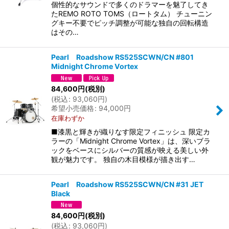
個性的なサウンドで多くのドラマーを魅了してき
たREMO ROTO TOMS（ロートタム） チューニン
グキー不要でピッチ調整が可能な独自の回転構造
はその…
Pearl Roadshow RS525SCWN/CN #801
Midnight Chrome Vortex
84,600
円
(税別)
(
税込
:
93,060
円
)
希望小売価格
:
94,000
円
在庫わずか
■漆黒と輝きが織りなす限定フィニッシュ 限定カ
ラーの「Midnight Chrome Vortex」は、深いブラ
ックをベースにシルバーの質感が映える美しい外
観が魅力です。 独自の木目模様が描き出す…
Pearl Roadshow RS525SCWN/CN #31 JET
Black
84,600
円
(税別)
(
税込
:
93,060
円
)