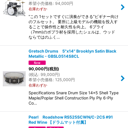
希望小売価格
:
94,000
円
在庫わずか
“この 1セットですぐに演奏ができる”ビギナー向け
のフルセット。 要所に上級モデルの機能を投入す
ることで操作性と耐久性を向上。 6プライ
（7mm)のポプラ材を採用したシェルは、ウッド
ならではのふく…
Gretsch Drums 5"x14" Brooklyn Satin Black
Metallic - GBSL0514S8CL
90,000
円
(税別)
(
税込
:
99,000
円
)
希望小売価格
:
125,000
円
在庫わずか
Specifications Snare Drum Size 14x5 Shell Type
Maple/Poplar Shell Construction Ply Ply 6-Ply
Co…
Pearl Roadshow RS525SCWN/C-2CS #91
Red Wine 【ドラムマット付属】