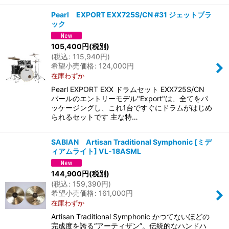
Pearl EXPORT EXX725S/CN #31 ジェットブラ
ック
105,400
円
(税別)
(
税込
:
115,940
円
)
希望小売価格
:
124,000
円
在庫わずか
Pearl EXPORT EXX ドラムセット EXX725S/CN
パールのエントリーモデル"Export"は、全てをパ
ッケージングし、これ1台ですぐにドラムがはじめ
られるセットです 主な特…
SABIAN Artisan Traditional Symphonic [ミデ
ィアムライト] VL-18ASML
144,900
円
(税別)
(
税込
:
159,390
円
)
希望小売価格
:
161,000
円
在庫わずか
Artisan Traditional Symphonic かつてないほどの
完成度を誇る“アーティザン”。伝統的なハンドハ