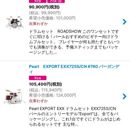
90,900
円
(税別)
(
税込
:
99,990
円
)
希望小売価格
:
101,000
円
在庫わずか
ドラムセット ROADSHOW このワンセットです
ぐに叩ける！パールおすすめのビギナー向けドラ
ムフルセット。 プレイヤーが何も持たずともいつ
でも演奏ができる、予備スティックまでもパッケ
ージングした…
Pearl EXPORT EXX725S/CN #760 バーガンデ
ィ
105,400
円
(税別)
(
税込
:
115,940
円
)
希望小売価格
:
124,000
円
在庫わずか
Pearl EXPORT EXX ドラムセット EXX725S/CN
パールのエントリーモデル"Export"は、全てをパ
ッケージングし、これ1台ですぐにドラムがはじめ
られるセットです 主な特…