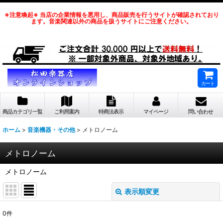
※注意喚起※ 当店の企業情報を悪用し、商品販売を行うサイトが確認されており
ます。音楽関連以外の商品を扱うサイトにご注意ください。
カート
商品カテゴリ一覧
ご利用案内
特商法表示
マイページ
問い合わせ
ホーム
>
音楽機器・その他
>
メトロノーム
メトロノーム
メトロノーム
表示順変更
閉じる
0
件
表示数
: