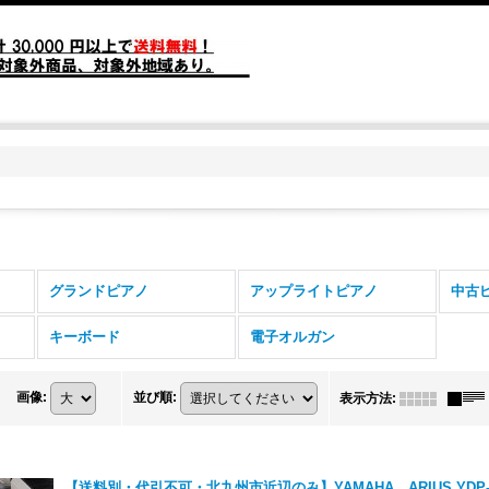
グランドピアノ
アップライトピアノ
中古
キーボード
電子オルガン
画像
:
並び順
:
表示方法
:
【送料別・代引不可・北九州市近辺のみ】YAMAHA ARIUS YDP-