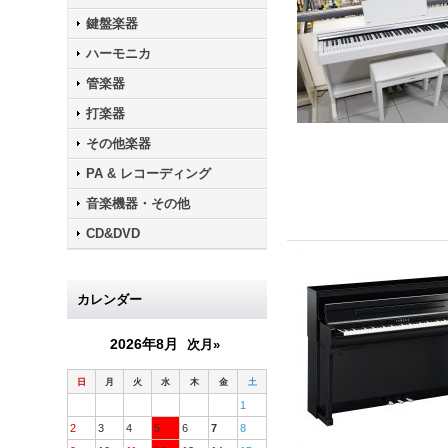
鍵盤楽器
ハーモニカ
管楽器
打楽器
その他楽器
PA & レコーディング
音楽機器・その他
CD&DVD
カレンダー
2026年8月
次月»
日
月
火
水
木
金
土
1
2
3
4
5
6
7
8