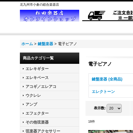
北九州市小倉の総合楽器店
ホーム
>
鍵盤楽器
>
電子ピアノ
商品カテゴリ一覧
電子ピアノ
エレキギター
エレキベース
鍵盤楽器 (全商品)
アコギ／エレアコ
エレクトーン
ウクレレ
アンプ
表示数
:
エフェクター
18
件
その他弦楽器
弦楽器アクセサリー