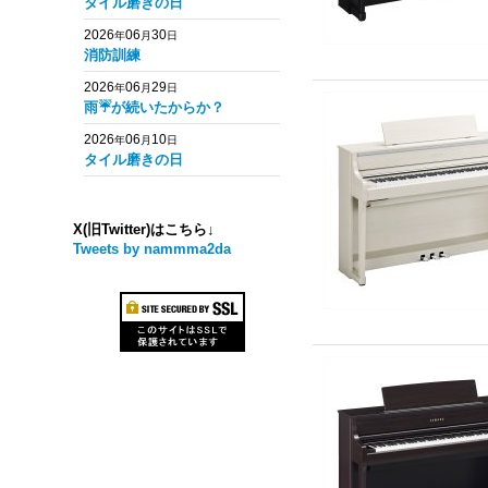
タイル磨きの日
2026
06
30
年
月
日
消防訓練
2026
06
29
年
月
日
雨☔️が続いたからか？
2026
06
10
年
月
日
タイル磨きの日
X(旧Twitter)はこちら↓
Tweets by nammma2da