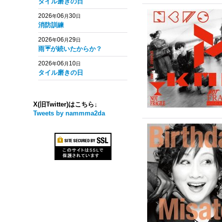
タイル磨きの日
2026
06
30
年
月
日
消防訓練
2026
06
29
年
月
日
雨☔️が続いたからか？
2026
06
10
年
月
日
タイル磨きの日
X(旧Twitter)はこちら↓
Tweets by nammma2da