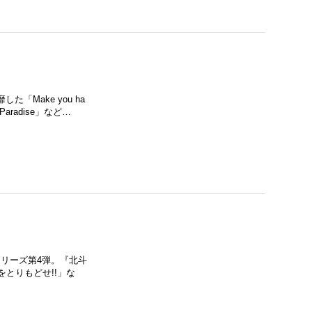
た「Make you ha
aradise」など…
のシリーズ第4弾。『北斗
「愛をとりもどせ!!」な