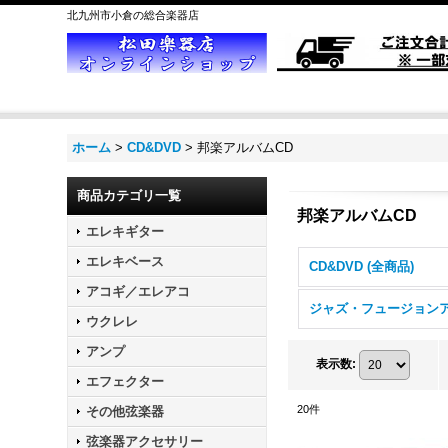
北九州市小倉の総合楽器店
ホーム
>
CD&DVD
>
邦楽アルバムCD
商品カテゴリ一覧
邦楽アルバムCD
エレキギター
エレキベース
CD&DVD (全商品)
アコギ／エレアコ
ウクレレ
アンプ
表示数
:
エフェクター
20
件
その他弦楽器
弦楽器アクセサリー