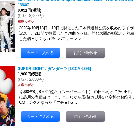
13680
]
8,091円
(税別)
(
税込
:
8,900円
)
在庫わずか
2025年10月18日・19日に開催した日本武道館公演を収めたライ
記念し、2日間で披露した全70曲を収録。前代未聞の挑戦と、熟
した瑞々しくも力強いパフォーマン…
SUPER EIGHT / ダンダーラ
[
LCCA-6298
]
1,900円
(税別)
(
税込
:
2,090円
)
在庫わずか
令和8年8月8日の“超八（スーパーエイト）”の日へ向けて放つEP
に起用の表題曲は、コテコテながら底抜けに明るい令和のお祭りソ
CMソングとなった「ブチ★I G…