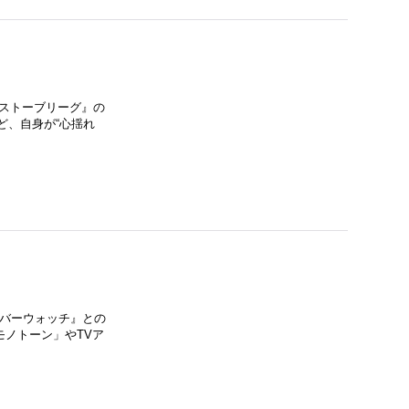
『ストーブリーグ』の
」など、自身が“心揺れ
ーバーウォッチ』との
ノトーン」やTVア