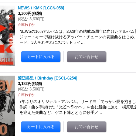
NEWS / KMK
[
LCCN-958
]
3,300円
(税別)
(
税込
:
3,630円
)
在庫わずか
NEWSの16thアルバムは、2028年の結成25周年に向けたアル
ジャー・キーで駆け抜けるアッパー・チューンの表題曲をはじめ
ード、3人それぞれにスポットライ…
渡辺美里 / Birthday
[
ESCL-6254
]
3,182円
(税別)
(
税込
:
3,500円
)
在庫わずか
7年ぶりのオリジナル・アルバム。リード曲「でっかい愛を抱き
作詞・曲を手掛けた「光芒〜Sign〜」を含む新曲に加え、槇原敬
を迎えた楽曲など、ゲスト陣とともに歌手／…