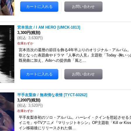
宮本浩次 / I AM HERO
[
UMCK-1813
]
3,300円
(税別)
(
税込
:
3,630円
)
在庫わずか
宮本浩次の還暦の節目を飾る4年半ぶりのオリジナル・アルバム
歌となった表題曲やドラマ『人事の人見』主題歌「Today -胸い
既発曲に加え、Adoへの提供曲「風と…
平手友梨奈 / 無表情な表情
[
TYCT-60262
]
3,200円
(税別)
(
税込
:
3,520円
)
在庫わずか
平手友梨奈初のソロ・アルバム。ハーレイ・クインを想起させる
イニモ」やTVアニメ『マリッジトキシン』OP主題歌「Kill or K
イン移籍後にリリースされた個…