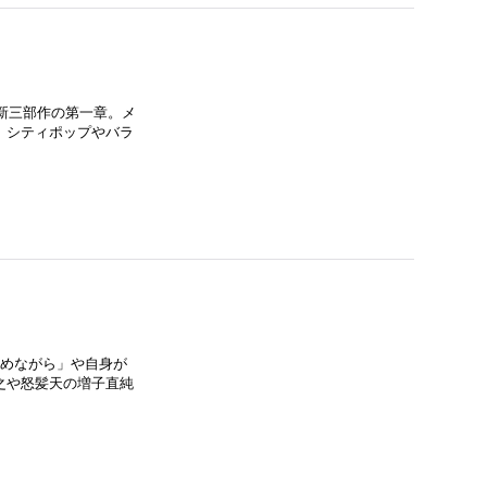
バム新三部作の第一章。メ
、シティポップやバラ
しめながら」や自身が
之や怒髪天の増子直純