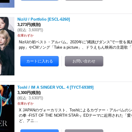
NiziU / Portfolio
[
ESCL-6260
]
3,273円
(税別)
(
税込
:
3,600円
)
在庫わずか
NiziUの初ベスト・アルバム。2020年に“縄跳びダンス”で一世を風靡し
ppy」やCMソング「Take a picture」、ドラえもん映画の主題歌「P
Toshl / IM A SINGER VOL. 4
[
TYCT-69389
]
3,300円
(税別)
(
税込
:
3,630円
)
在庫わずか
X JAPANのヴォーカリスト、Toshlによるカヴァー・アルバム
の拳 -FIST OF THE NORTH STAR-』EDテーマに起用された
ど、アニ…