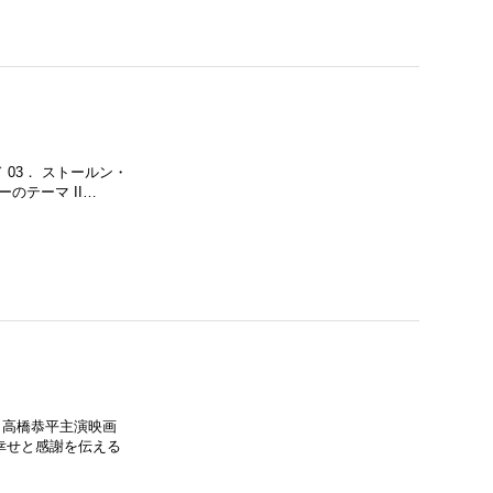
ド 03． ストールン・
ーのテーマ II…
バム。高橋恭平主演映画
幸せと感謝を伝える