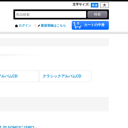
文字サイズ
:
0
カートの中身
ログイン
新規登録はこちら
アルバムCD
クラシックアルバムCD
T 70 SONGS”
[
SRCL-