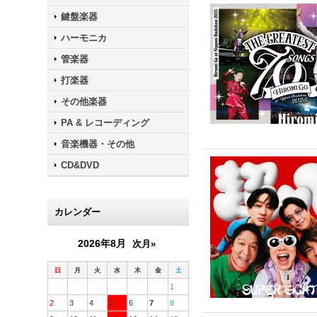
鍵盤楽器
ハーモニカ
管楽器
打楽器
その他楽器
PA & レコーディング
音楽機器・その他
CD&DVD
カレンダー
2026年8月
次月»
日
月
火
水
木
金
土
1
2
3
4
5
6
7
8