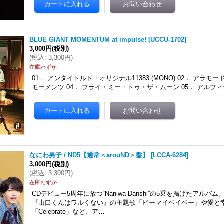
BLUE GIANT MOMENTUM at impulse!
[
UCCU-1702
]
3,000円
(税別)
(
税込
:
3,300円
)
在庫わずか
01． アンタイトルド・オリジナル11383 (MONO) 02． アラモー
モーメンツ 04． フライ・ミー・トゥ・ザ・ムーン 05． アルフィ
なにわ男子 / ND5【通常＜arouND＞盤】
[
LCCA-6284
]
3,000円
(税別)
(
税込
:
3,300円
)
在庫わずか
CDデビュー5周年に放つ“Naniwa Danshi”の5乗を掲げたアル
『山口くんはワルくない』の主題歌「ビーマイベイベー」や愛と
「Celebrate」など、ア…