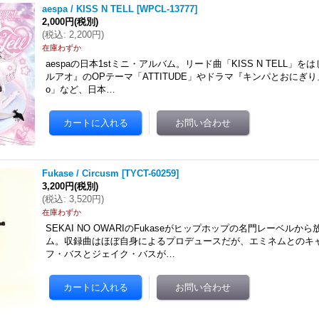
aespa / KISS N TELL
[
WPCL-13777
]
2,000円
(税別)
(
税込
:
2,200円
)
在庫わずか
aespaの日本1stミニ・アルバム。リード曲「KISS N TELL」
ルアオ』のOPテーマ「ATTITUDE」やドラマ『キンパとおにぎり』の
o」など、日本…
Fukase / Circusm
[
TYCT-60259
]
3,200円
(税別)
(
税込
:
3,520円
)
在庫わずか
SEKAI NO OWARIのFukaseがヒップホップの名門レーベルから
ム。収録曲はほぼ自身によるプロデュースだが、エミネムとのキ
フ・バスとジェイク・バスが…