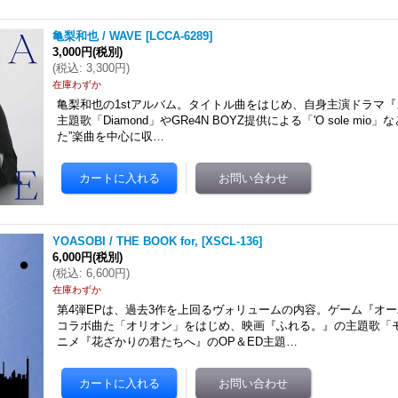
亀梨和也 / WAVE
[
LCCA-6289
]
3,000円
(税別)
(
税込
:
3,300円
)
在庫わずか
亀梨和也の1stアルバム。タイトル曲をはじめ、自身主演ドラマ
主題歌「Diamond」やGRe4N BOYZ提供による「'O sole mio
た”楽曲を中心に収…
YOASOBI / THE BOOK for,
[
XSCL-136
]
6,000円
(税別)
(
税込
:
6,600円
)
在庫わずか
第4弾EPは、過去3作を上回るヴォリュームの内容。ゲーム『オ
コラボ曲た「オリオン」をはじめ、映画『ふれる。』の主題歌「モ
ニメ『花ざかりの君たちへ』のOP＆ED主題…