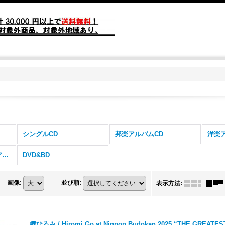
シングルCD
邦楽アルバムCD
洋楽
ジャズ・フュージョンアルバムCD
DVD&BD
画像
:
並び順
:
表示方法
:
郷ひろみ / Hiromi Go at Nippon Budokan 2025 “THE GREATES