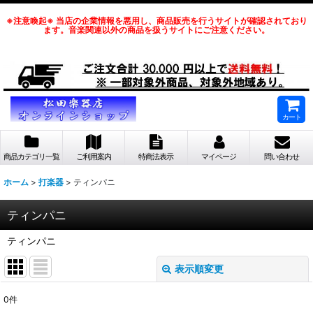
※注意喚起※ 当店の企業情報を悪用し、商品販売を行うサイトが確認されており
ます。音楽関連以外の商品を扱うサイトにご注意ください。
カート
商品カテゴリ一覧
ご利用案内
特商法表示
マイページ
問い合わせ
ホーム
>
打楽器
>
ティンパニ
ティンパニ
ティンパニ
表示順変更
閉じる
0
件
表示数
: