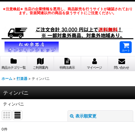
※注意喚起※ 当店の企業情報を悪用し、商品販売を行うサイトが確認されており
ます。音楽関連以外の商品を扱うサイトにご注意ください。
カート
商品カテゴリ一覧
ご利用案内
特商法表示
マイページ
問い合わせ
ホーム
>
打楽器
>
ティンパニ
ティンパニ
ティンパニ
表示順変更
閉じる
0
件
表示数
: