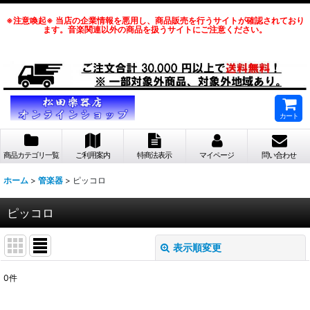
※注意喚起※ 当店の企業情報を悪用し、商品販売を行うサイトが確認されており
ます。音楽関連以外の商品を扱うサイトにご注意ください。
カート
商品カテゴリ一覧
ご利用案内
特商法表示
マイページ
問い合わせ
ホーム
>
管楽器
>
ピッコロ
ピッコロ
表示順変更
閉じる
0
件
表示数
: