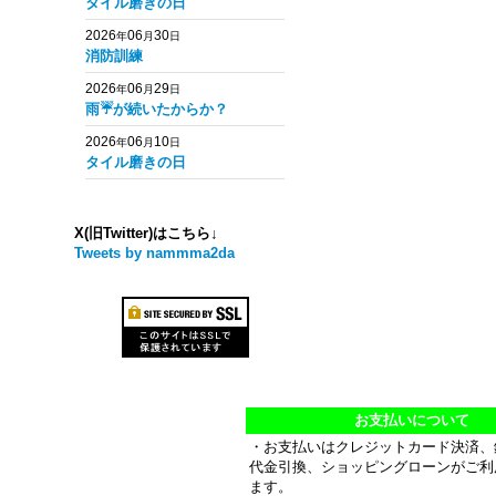
タイル磨きの日
2026
06
30
年
月
日
消防訓練
2026
06
29
年
月
日
雨☔️が続いたからか？
2026
06
10
年
月
日
タイル磨きの日
X(旧Twitter)はこちら↓
Tweets by nammma2da
お支払いについて
・お支払いはクレジットカード決済、
代金引換、ショッピングローンがご利
ます。