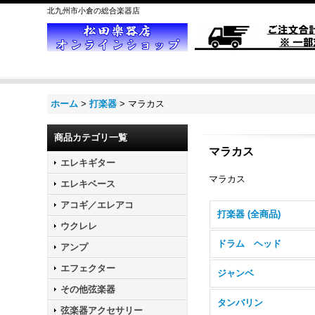
北九州市小倉の総合楽器店
ホーム
>
打楽器
>
マラカス
商品カテゴリ一覧
マラカス
エレキギター
マラカス
エレキベース
アコギ／エレアコ
打楽器 (全商品)
ウクレレ
ドラム ヘッド
アンプ
エフェクター
ジャンベ
その他弦楽器
タンバリン
弦楽器アクセサリー