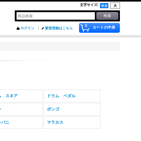
文字サイズ
:
0
カートの中身
ログイン
新規登録はこちら
ム スネア
ドラム ペダル
ン
ボンゴ
ンパニ
マラカス