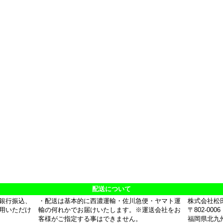
配送について
銀行振込、
・配送は基本的に西濃運輸・佐川急便・ヤマト運
株式会社松
用いただけ
輸の何れかでお届けいたします。※運送会社をお
〒802-0006
客様がご指定する事はできません。
福岡県北九