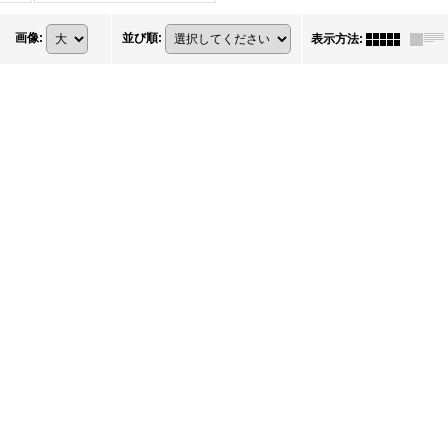
画像
:
並び順
:
表示方法
: