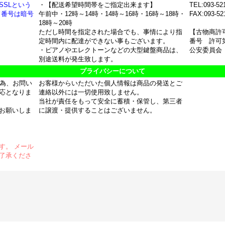
SSLという
・【配送希望時間帯をご指定出来ます】
TEL:093-52
ド番号は暗号
午前中・12時～14時・14時～16時・16時～18時・
FAX:093-52
18時～20時
ただし時間を指定された場合でも、事情により指
【古物商許
定時間内に配達ができない事もございます。
番号 許可第
・ピアノやエレクトーンなどの大型鍵盤商品は、
公安委員会
別途送料が発生致します。
プライバシーについて
の為、お問い
お客様からいただいた個人情報は商品の発送とご
応となりま
連絡以外には一切使用致しません。
当社が責任をもって安全に蓄積・保管し、第三者
お願いしま
に譲渡・提供することはございません。
す。 メール
了承くださ