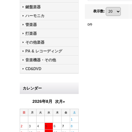
鍵盤楽器
表示数
:
ハーモニカ
管楽器
0
件
打楽器
その他楽器
PA & レコーディング
音楽機器・その他
CD&DVD
カレンダー
2026年8月
次月»
日
月
火
水
木
金
土
1
2
3
4
5
6
7
8