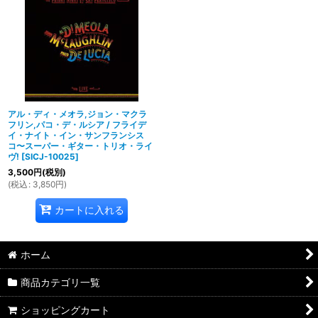
並び順
:
絞り込む
アル・ディ・メオラ,ジョン・マクラ
フリン,パコ・デ・ルシア / フライデ
イ・ナイト・イン・サンフランシス
コ〜スーパー・ギター・トリオ・ライ
ヴ!
[
SICJ-10025
]
3,500
円
(税別)
(
税込
:
3,850
円
)
カートに入れる
ホーム
商品カテゴリ一覧
ショッピングカート