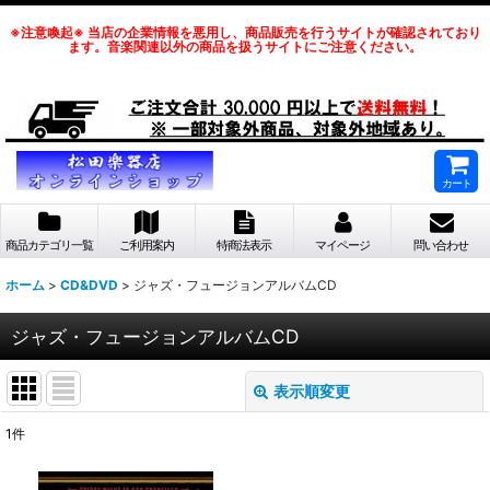
※注意喚起※ 当店の企業情報を悪用し、商品販売を行うサイトが確認されており
ます。音楽関連以外の商品を扱うサイトにご注意ください。
カート
商品カテゴリ一覧
ご利用案内
特商法表示
マイページ
問い合わせ
ホーム
>
CD&DVD
>
ジャズ・フュージョンアルバムCD
ジャズ・フュージョンアルバムCD
表示順変更
閉じる
1
件
表示数
: