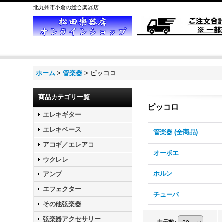
北九州市小倉の総合楽器店
ホーム
>
管楽器
>
ピッコロ
商品カテゴリ一覧
ピッコロ
エレキギター
エレキベース
管楽器 (全商品)
アコギ／エレアコ
オーボエ
ウクレレ
ホルン
アンプ
エフェクター
チューバ
その他弦楽器
弦楽器アクセサリー