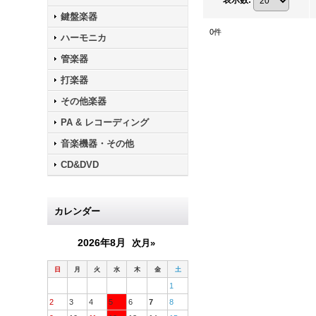
表示数
:
鍵盤楽器
0
件
ハーモニカ
管楽器
打楽器
その他楽器
PA & レコーディング
音楽機器・その他
CD&DVD
カレンダー
2026年8月
次月»
日
月
火
水
木
金
土
1
2
3
4
5
6
7
8