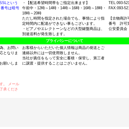
SSLという
・【配送希望時間帯をご指定出来ます】
TEL:093-52
ド番号は暗号
午前中・12時～14時・14時～16時・16時～18時・
FAX:093-52
18時～20時
ただし時間を指定された場合でも、事情により指
【古物商許
定時間内に配達ができない事もございます。
番号 許可第
・ピアノやエレクトーンなどの大型鍵盤商品は、
公安委員会
別途送料が発生致します。
プライバシーについて
の為、お問い
お客様からいただいた個人情報は商品の発送とご
応となりま
連絡以外には一切使用致しません。
当社が責任をもって安全に蓄積・保管し、第三者
お願いしま
に譲渡・提供することはございません。
す。 メール
了承くださ