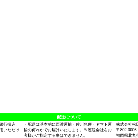
配送について
銀行振込、
・配送は基本的に西濃運輸・佐川急便・ヤマト運
株式会社松
用いただけ
輸の何れかでお届けいたします。※運送会社をお
〒802-0006
客様がご指定する事はできません。
福岡県北九