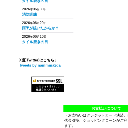
タイル磨きの日
2026
06
30
年
月
日
消防訓練
2026
06
29
年
月
日
雨☔️が続いたからか？
2026
06
10
年
月
日
タイル磨きの日
X(旧Twitter)はこちら↓
Tweets by nammma2da
お支払いについて
・お支払いはクレジットカード決済、
代金引換、ショッピングローンがご利
ます。